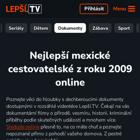
Menu
Přihlásit
Seriály
Dětem
Dokumenty
Zábava
Sport
Nejlepší mexické
cestovatelské z roku 2009
online
Poznejte věci do hloubky s dechberoucími dokumenty
dostupnými v rozsáhlé videotéce Lepší.TV. Čekají na vás
dokumentární filmy o přírodě, vesmíru, historii, kriminální
příběhy podle skutečných událostí a mnohem více.
Sledujte online
přesně to, na co máte chuť a poznejte
nepoznané přímo z pohodlí vašeho domova. Z pestré