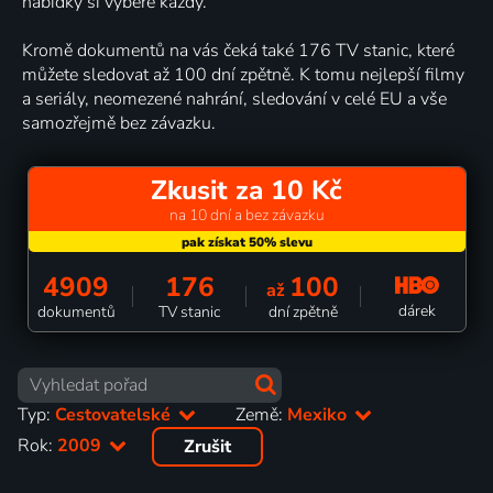
nabídky si vybere každý.
Kromě dokumentů na vás čeká také 176 TV stanic, které
můžete sledovat až 100 dní zpětně. K tomu nejlepší filmy
a seriály, neomezené nahrání, sledování v celé EU a vše
samozřejmě bez závazku.
Zkusit za 10 Kč
na 10 dní a bez závazku
4909
176
100
až
dárek
dokumentů
TV stanic
dní zpětně
Typ:
Cestovatelské
Země:
Mexiko
Rok:
2009
Zrušit