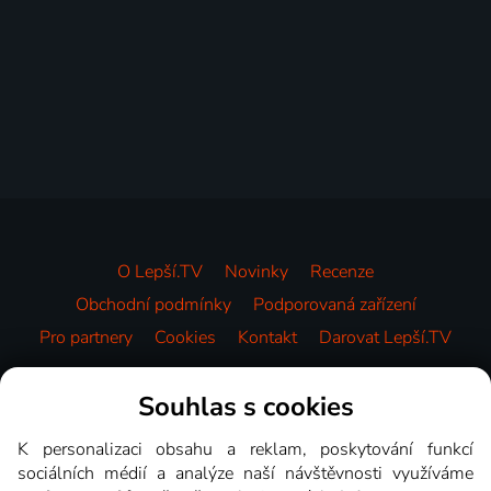
O Lepší.TV
Novinky
Recenze
Obchodní podmínky
Podporovaná zařízení
Pro partnery
Cookies
Kontakt
Darovat Lepší.TV
Videotéka
Souhlas s cookies
K personalizaci obsahu a reklam, poskytování funkcí
sociálních médií a analýze naší návštěvnosti využíváme