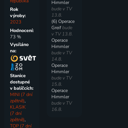
republika
Himmler
bude v TV
Rok
13.8.
výroby:
(6) Operace
2023
Greif
bude
Hodnocení:
v TV 13.8.
73 %
Operace
Vysíláno
Himmler
na:
bude v TV
14.8.
Operace
Himmler
Stanice
bude v TV
dostupné
15.8.
v balíčcích:
Operace
MINI (7 dní
Himmler
zpětně)
,
bude v TV
KLASIK
16.8.
(7 dní
zpětně)
,
TOP (7 dní