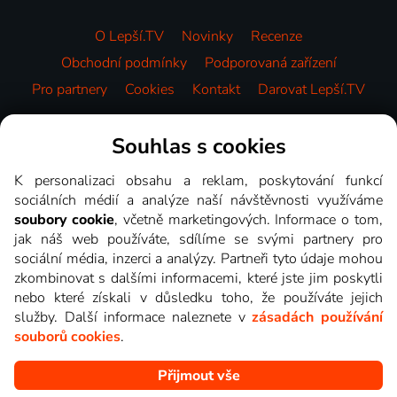
O Lepší.TV
Novinky
Recenze
Obchodní podmínky
Podporovaná zařízení
Pro partnery
Cookies
Kontakt
Darovat Lepší.TV
Videotéka
Souhlas s cookies
K personalizaci obsahu a reklam, poskytování funkcí
sociálních médií a analýze naší návštěvnosti využíváme
soubory cookie
, včetně marketingových. Informace o tom,
jak náš web používáte, sdílíme se svými partnery pro
sociální média, inzerci a analýzy. Partneři tyto údaje mohou
zkombinovat s dalšími informacemi, které jste jim poskytli
nebo které získali v důsledku toho, že používáte jejich
služby. Další informace naleznete v
zásadách používání
souborů cookies
.
Přijmout vše
Copyright © goNET s.r.o. Na tomto webu jsou zobrazovány
obrázky z pořadů TV stanic, které můžete sledovat v Lepší.TV.