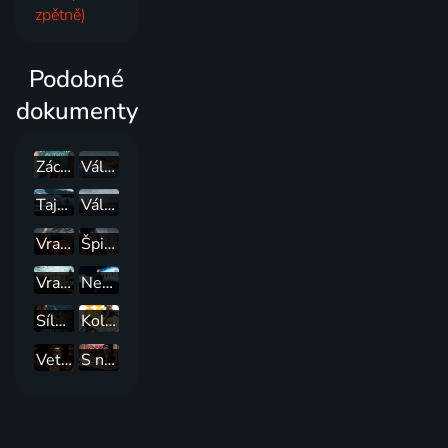
zpětně)
Podobné
dokumenty
Záchrana starých aut
Válečné lodě pohřbené v moři
Tajemství Velkých jezer
Války za polárním kruhem
Vražedné nahrávky
Špioni studené války
Vražda v srdci země
Nevysvětlitelná tajemství s Williamem Shatnerem
Síly dávnověku
Koloseum
Vetřelci dávnověku
S nacisty do vesmíru