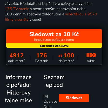
závazků. Předplaťte si Lepší.TV a užívejte si vysílání
176 TV stanic
s neomezeným nahráváním nebo
100 denním zpětným zhlédnutím a
videotékou s 9570
filmy a seriály
v ceně!
Sledovat za 10 Kč
ihned tento pořad a k tomu
4912
176
100
až
dárek
dokumentů
TV stanic
dní zpětně
Informace
Seznam
o pořadu:
epizod
Hitlerovy
(4)
Sledovat
tajné mise
Operace
Dub