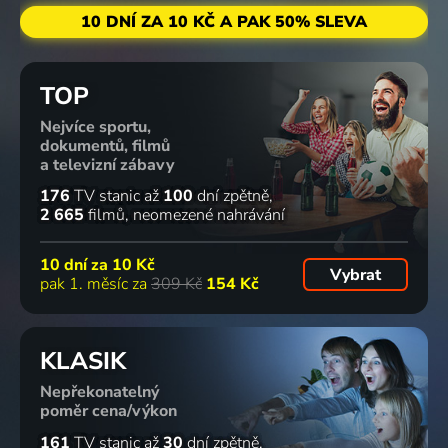
10 DNÍ ZA 10 KČ A PAK 50% SLEVA
TOP
Nejvíce sportu,
dokumentů, filmů
a televizní zábavy
176
TV stanic
až
100
dní zpětně
2 665
filmů
neomezené nahrávání
10 dní za
10 Kč
Vybrat
pak 1. měsíc za
309 Kč
154 Kč
KLASIK
Nepřekonatelný
poměr cena/výkon
161
TV stanic
až
30
dní zpětně