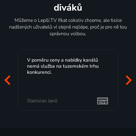
diváků
Můžeme o Lepší.TV říkat cokoliv chceme, ale tisíce
nadšených uživatelů ví stejně nejlépe, proč je pro ně tou
správnou volbou.
ídky kanálů
Lepší.TV sleduji už několik let s
emském trhu
maximální spokojeností. Velký vý
programů a nemuset běžet k TV n
začátek programu, to je přesně to,
mi vyhovuje.
Milada Tomešová