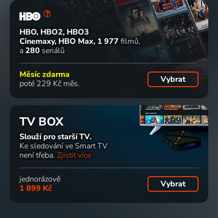
HBO, HBO2, HBO3
Cinemaxy, HBO Max
1 977
filmů
a
280
seriálů
Měsíc zdarma
Vybrat
poté 229 Kč měs.
TV BOX
Slouží pro starší TV.
Ke sledování ve Smart TV
není třeba.
Zjistit více
jednorázově
Vybrat
1 899 Kč