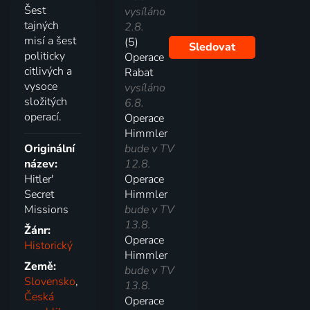
Šest
vysíláno
tajných
2.8.
misí a šest
(5)
Sledovat
politicky
Operace
citlivých a
Rabat
vysoce
vysíláno
složitých
6.8.
operací.
Operace
Himmler
Originální
bude v TV
název:
12.8.
Hitler'
Operace
Secret
Himmler
Missions
bude v TV
13.8.
Žánr:
Operace
Historický
Himmler
Země:
bude v TV
Slovensko
,
13.8.
Česká
Operace