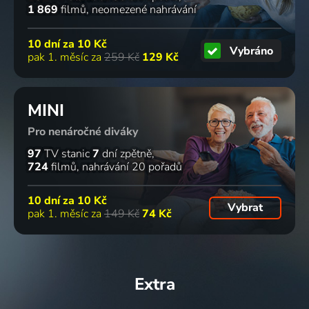
1 869
filmů
neomezené nahrávání
10 dní za
10 Kč
Vybráno
pak 1. měsíc za
259 Kč
129 Kč
MINI
Pro nenáročné diváky
97
TV stanic
7
dní zpětně
724
filmů
nahrávání 20 pořadů
10 dní za
10 Kč
Vybrat
pak 1. měsíc za
149 Kč
74 Kč
Extra