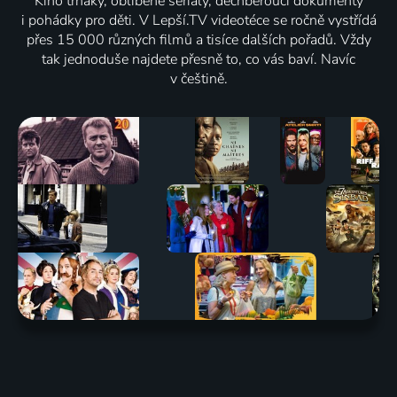
Kino trháky, oblíbené seriály, dechberoucí dokumenty
i pohádky pro děti. V Lepší.TV videotéce se ročně vystřídá
přes 15 000 různých filmů a tisíce dalších pořadů. Vždy
tak jednoduše najdete přesně to, co vás baví. Navíc
v češtině.