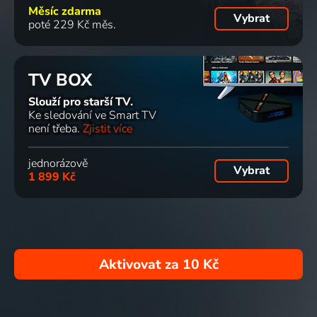
Měsíc zdarma
Vybrat
poté 229 Kč měs.
TV BOX
Slouží pro starší TV.
Ke sledování ve Smart TV
není třeba.
Zjistit více
jednorázově
Vybrat
1 899 Kč
Aktivovat za
10 Kč