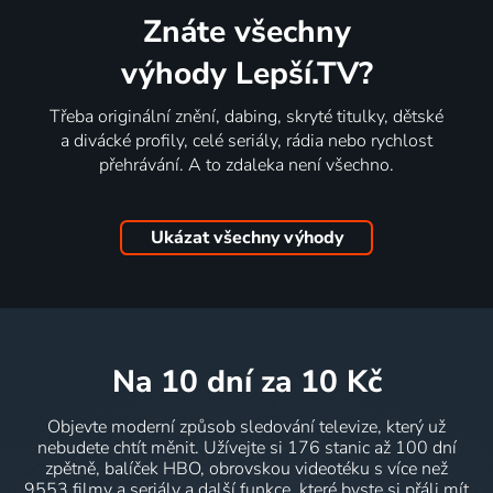
Znáte všechny
výhody Lepší.TV?
Třeba originální znění, dabing, skryté titulky, dětské
a divácké profily, celé seriály, rádia nebo rychlost
přehrávání. A to zdaleka není všechno.
Ukázat všechny výhody
na 10 dní
za 10 Kč
Objevte moderní způsob sledování televize, který už
nebudete chtít měnit. Užívejte si 176 stanic až 100 dní
zpětně, balíček HBO, obrovskou videotéku s více než
9553 filmy a seriály a další funkce, které byste si přáli mít