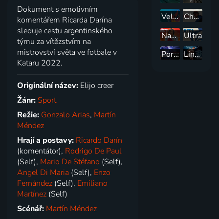
Dokument s emotivním
Velikáni
Chasing Cobbles: Mads Pedersen
komentářem Ricarda Darína
sleduje cestu argentinského
Nasty - Víc než jen tenis
Ultra
týmu za vítězstvím na
mistrovství světa ve fotbale v
Porazili jsme Dream Team
Linsanity: 38 bodů v Garden
Kataru 2022.
Originální název:
Elijo creer
Žánr:
Sport
Režie:
Gonzalo Arias
,
Martín
Méndez
Hrají a postavy:
Ricardo Darín
(komentátor),
Rodrigo De Paul
(Self),
Mario De Stéfano
(Self),
Angel Di Maria
(Self),
Enzo
Fernández
(Self),
Emiliano
Martínez
(Self)
Scénář:
Martín Méndez