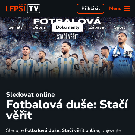
Menu
Přihlásit
Seriály
Dětem
Dokumenty
Zábava
Sport
Sledovat online
Fotbalová duše: Stačí
věřit
Sledujte
Fotbalová duše: Stačí věřit online
, objevujte