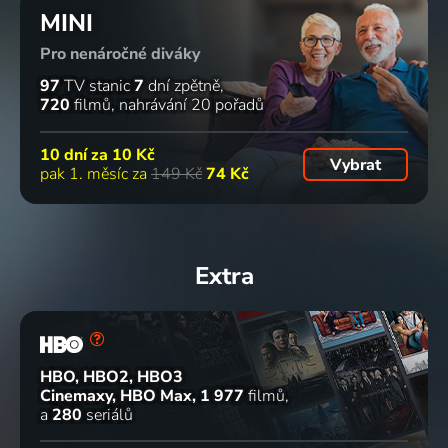
MINI
Pro nenáročné diváky
97
TV stanic
7
dní zpětně
720
filmů
nahrávání 20 pořadů
10 dní za
10 Kč
Vybrat
pak 1. měsíc za
149 Kč
74 Kč
Extra
HBO, HBO2, HBO3
Cinemaxy, HBO Max
1 977
filmů
a
280
seriálů