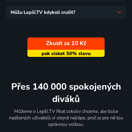
Můžu Lepší.TV kdykoli zrušit?
Zkusit za 10 Kč
Přes 140 000 spokojených
diváků
Můžeme o Lepší.TV říkat cokoliv chceme, ale tisíce
nadšených uživatelů ví stejně nejlépe, proč je pro ně tou
správnou volbou.