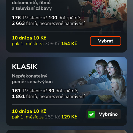
dokumentů, filmů
a televizní zábavy
176
TV stanic
až
100
dní zpětně
2 663
filmů
neomezené nahrávání
10 dní za
10 Kč
Vybrat
pak 1. měsíc za
309 Kč
154 Kč
KLASIK
Nepřekonatelný
poměr cena/výkon
161
TV stanic
až
30
dní zpětně
1 861
filmů
neomezené nahrávání
10 dní za
10 Kč
Vybráno
pak 1. měsíc za
259 Kč
129 Kč