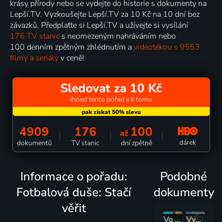
krásy přírody nebo se vydejte do historie s dokumenty na
Lepší.TV. Vyzkoušejte Lepší.TV za 10 Kč na 10 dní bez
závazků. Předplaťte si Lepší.TV a užívejte si vysílání
176 TV stanic
s neomezeným nahráváním nebo
100 denním zpětným zhlédnutím a
videotékou s 9553
filmy a seriály
v ceně!
Sledovat za 10 Kč
ihned tento pořad a k tomu
4909
176
100
až
dárek
dokumentů
TV stanic
dní zpětně
Informace o pořadu:
Podobné
Fotbalová duše: Stačí
dokumenty
věřit
Vo vnútri mysle šampióna
Vyššie, rýchlejšie, silnejšie