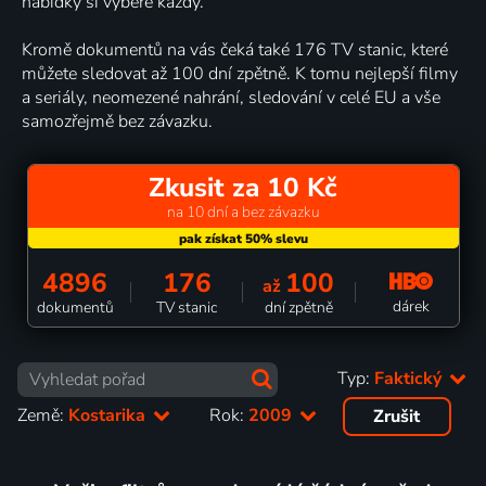
nabídky si vybere každý.
Kromě dokumentů na vás čeká také 176 TV stanic, které
můžete sledovat až 100 dní zpětně. K tomu nejlepší filmy
a seriály, neomezené nahrání, sledování v celé EU a vše
samozřejmě bez závazku.
Zkusit za 10 Kč
na 10 dní a bez závazku
4896
176
100
až
dárek
dokumentů
TV stanic
dní zpětně
Typ:
Faktický
Země:
Kostarika
Rok:
2009
Zrušit