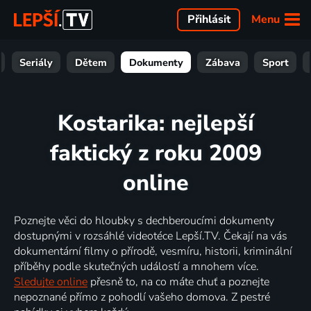
Menu
Přihlásit
Seriály
Dětem
Dokumenty
Zábava
Sport
Kostarika: nejlepší
faktický z roku 2009
online
Poznejte věci do hloubky s dechberoucími dokumenty
dostupnými v rozsáhlé videotéce Lepší.TV. Čekají na vás
dokumentární filmy o přírodě, vesmíru, historii, kriminální
příběhy podle skutečných událostí a mnohem více.
Sledujte online
přesně to, na co máte chuť a poznejte
nepoznané přímo z pohodlí vašeho domova. Z pestré