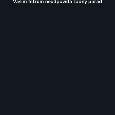
Vašim filtrům neodpovídá žádný pořad