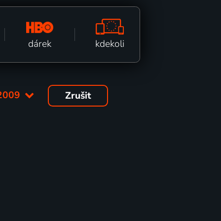
kdekoli
dárek
2009
Zrušit