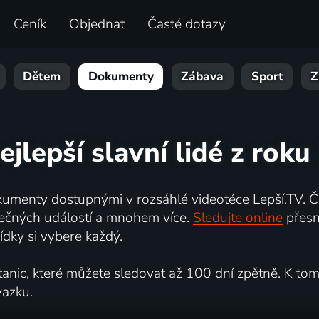
Ceník
Objednat
Časté dotazy
Dětem
Dokumenty
Zábava
Sport
Z
ejlepší slavní lidé z rok
umenty dostupnými v rozsáhlé videotéce Lepší.TV. Če
kutečných událostí a mnohem více.
Sledujte online
přesn
dky si vybere každý.
ic, které můžete sledovat až 100 dní zpětně. K tomu 
vazku.