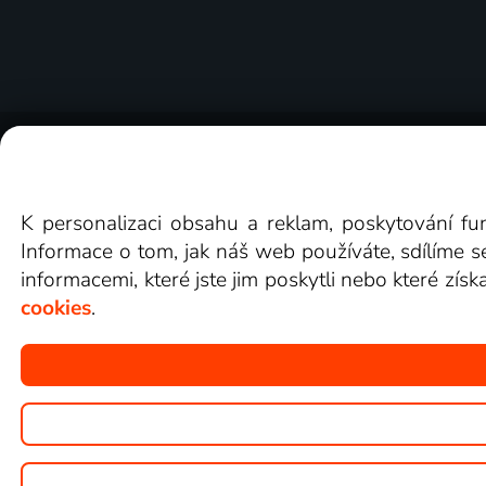
O Lepší.TV
Novinky
Recenze
Obcho
K personalizaci obsahu a reklam, poskytování fu
Informace o tom, jak náš web používáte, sdílíme s
informacemi, které jste jim poskytli nebo které získ
cookies
.
Copyright © goNET s.r.o.