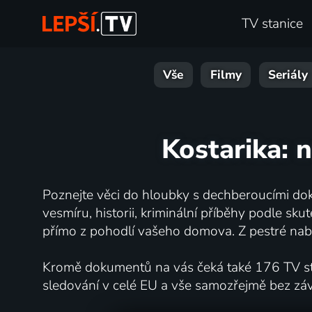
TV stanice
Vše
Filmy
Seriály
Kostarika: n
Poznejte věci do hloubky s dechberoucími dok
vesmíru, historii, kriminální příběhy podle s
přímo z pohodlí vašeho domova. Z pestré nabí
Kromě dokumentů na vás čeká také 176 TV stan
sledování v celé EU a vše samozřejmě bez zá