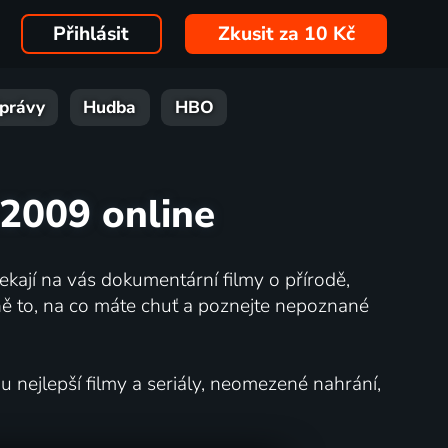
Přihlásit
Zkusit za 10 Kč
právy
Hudba
HBO
u 2009 online
kají na vás dokumentární filmy o přírodě,
ě to, na co máte chuť a poznejte nepoznané
nejlepší filmy a seriály, neomezené nahrání,