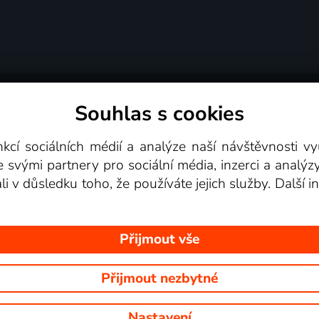
Souhlas s cookies
dní podmínky
Podporovaná zařízení
Pro partne
nkcí sociálních médií a analýze naší návštěvnosti 
e svými partnery pro sociální média, inzerci a analýz
Videotéka
ali v důsledku toho, že používáte jejich služby. Další
Přijmout vše
Přijmout nezbytné
 Na tomto webu jsou zobrazovány obrázky z pořadů TV stanic, které mů
Nastavení