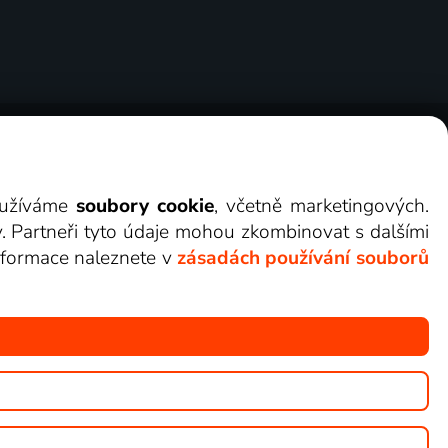
ry
Cookies
Kontakt
Darovat Lepší.TV
využíváme
soubory cookie
, včetně marketingových.
y. Partneři tyto údaje mohou zkombinovat s dalšími
 informace naleznete v
zásadách používání souborů
žete sledovat v Lepší.TV.