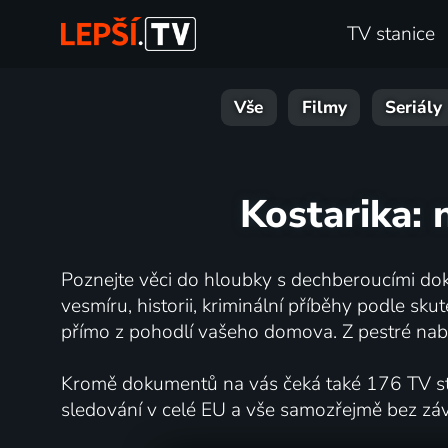
TV stanice
Vše
Filmy
Seriály
Kostarika: 
Poznejte věci do hloubky s dechberoucími dok
vesmíru, historii, kriminální příběhy podle s
přímo z pohodlí vašeho domova. Z pestré nabí
Kromě dokumentů na vás čeká také 176 TV stan
sledování v celé EU a vše samozřejmě bez zá