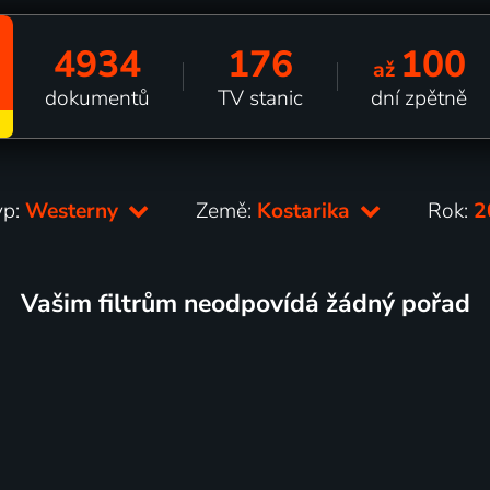
4934
176
100
až
dokumentů
TV stanic
dní zpětně
yp:
Westerny
Země:
Kostarika
Rok:
2
Vašim filtrům neodpovídá žádný pořad