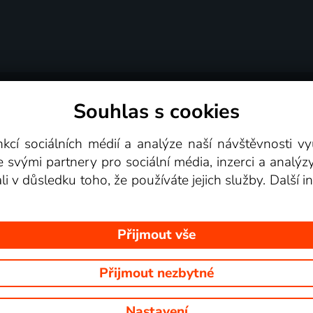
Souhlas s cookies
dní podmínky
Podporovaná zařízení
Pro partne
nkcí sociálních médií a analýze naší návštěvnosti 
e svými partnery pro sociální média, inzerci a analýz
Videotéka
ali v důsledku toho, že používáte jejich služby. Další
Přijmout vše
Přijmout nezbytné
 Na tomto webu jsou zobrazovány obrázky z pořadů TV stanic, které mů
Nastavení