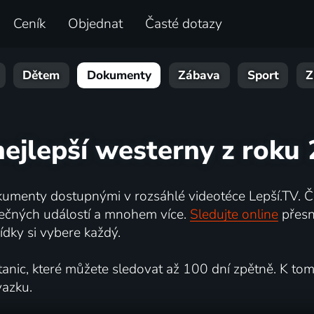
Ceník
Objednat
Časté dotazy
Dětem
Dokumenty
Zábava
Sport
Z
nejlepší westerny z roku
umenty dostupnými v rozsáhlé videotéce Lepší.TV. Če
kutečných událostí a mnohem více.
Sledujte online
přesn
dky si vybere každý.
ic, které můžete sledovat až 100 dní zpětně. K tomu 
vazku.