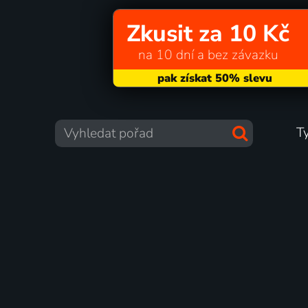
Zkusit za 10 Kč
na 10 dní a bez závazku
T