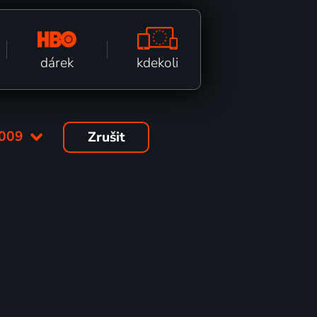
kdekoli
dárek
009
Zrušit