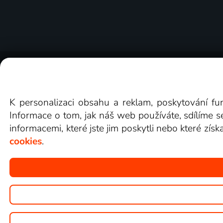
O Lepší.TV
Novinky
Recenze
Obcho
K personalizaci obsahu a reklam, poskytování fu
Informace o tom, jak náš web používáte, sdílíme s
informacemi, které jste jim poskytli nebo které získ
cookies
.
Copyright © goNET s.r.o.