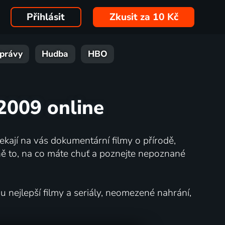
Přihlásit
Zkusit za 10 Kč
právy
Hudba
HBO
 2009 online
kají na vás dokumentární filmy o přírodě,
ě to, na co máte chuť a poznejte nepoznané
nejlepší filmy a seriály, neomezené nahrání,