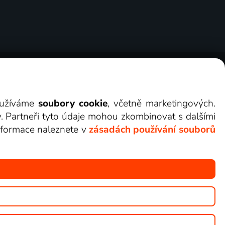
ry
Cookies
Kontakt
Darovat Lepší.TV
využíváme
soubory cookie
, včetně marketingových.
y. Partneři tyto údaje mohou zkombinovat s dalšími
 informace naleznete v
zásadách používání souborů
žete sledovat v Lepší.TV.