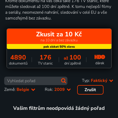
Kromě dokumentů na vás čeká také 176 TV stanic, které
můžete sledovat až 100 dní zpětně. K tomu nejlepší filmy
a seriály, neomezené nahrání, sledování v celé EU a vše
samozřejmě bez závazku.
Zkusit za 10 Kč
na 10 dní a bez závazku
4890
176
100
až
dárek
dokumentů
TV stanic
dní zpětně
Typ:
Faktický
Země:
Belgie
Rok:
2009
Zrušit
Vašim filtrům neodpovídá žádný pořad