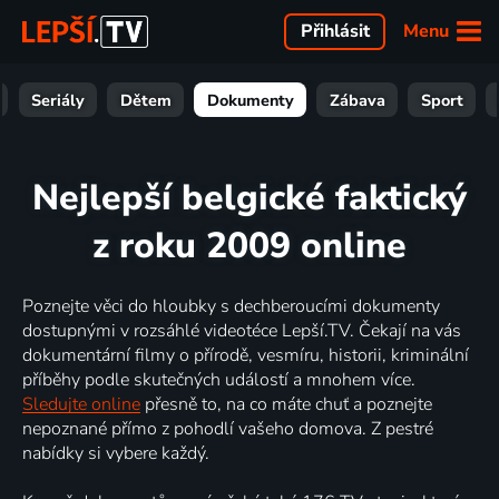
Menu
Přihlásit
Seriály
Dětem
Dokumenty
Zábava
Sport
Nejlepší belgické faktický
z roku 2009 online
Poznejte věci do hloubky s dechberoucími dokumenty
dostupnými v rozsáhlé videotéce Lepší.TV. Čekají na vás
dokumentární filmy o přírodě, vesmíru, historii, kriminální
příběhy podle skutečných událostí a mnohem více.
Sledujte online
přesně to, na co máte chuť a poznejte
nepoznané přímo z pohodlí vašeho domova. Z pestré
nabídky si vybere každý.