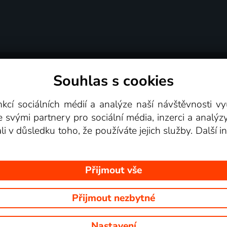
Souhlas s cookies
dní podmínky
Podporovaná zařízení
Pro partne
nkcí sociálních médií a analýze naší návštěvnosti 
e svými partnery pro sociální média, inzerci a analýz
Videotéka
ali v důsledku toho, že používáte jejich služby. Další
Přijmout vše
Přijmout nezbytné
 Na tomto webu jsou zobrazovány obrázky z pořadů TV stanic, které mů
Nastavení