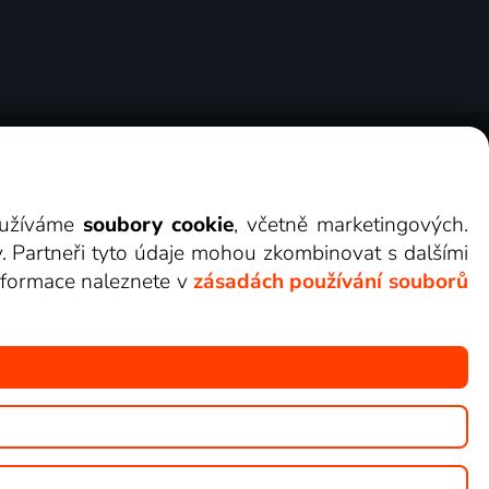
ry
Cookies
Kontakt
Darovat Lepší.TV
využíváme
soubory cookie
, včetně marketingových.
y. Partneři tyto údaje mohou zkombinovat s dalšími
 informace naleznete v
zásadách používání souborů
žete sledovat v Lepší.TV.