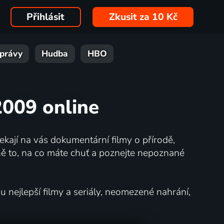
Přihlásit
Zkusit za 10 Kč
právy
Hudba
HBO
 2009 online
kají na vás dokumentární filmy o přírodě,
ě to, na co máte chuť a poznejte nepoznané
nejlepší filmy a seriály, neomezené nahrání,