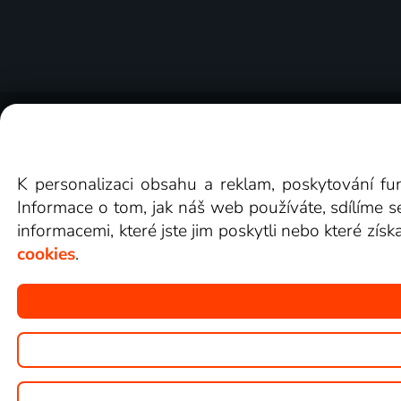
O Lepší.TV
Novinky
Recenze
Obcho
K personalizaci obsahu a reklam, poskytování fu
Informace o tom, jak náš web používáte, sdílíme s
informacemi, které jste jim poskytli nebo které získ
cookies
.
Copyright © goNET s.r.o.