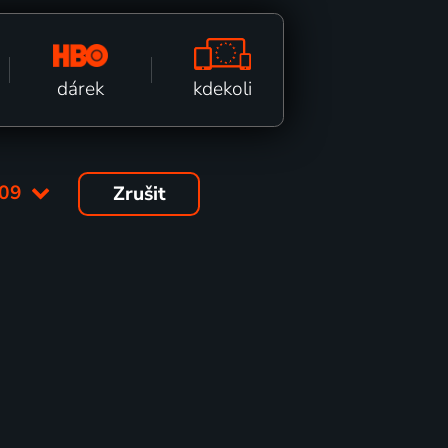
kdekoli
dárek
009
Zrušit