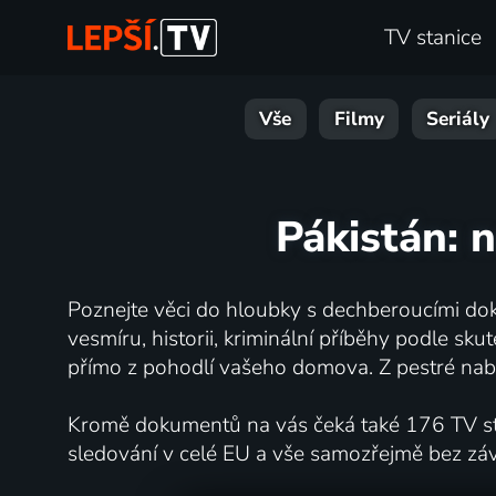
TV stanice
Vše
Filmy
Seriály
Pákistán: n
Poznejte věci do hloubky s dechberoucími dok
vesmíru, historii, kriminální příběhy podle s
přímo z pohodlí vašeho domova. Z pestré nabí
Kromě dokumentů na vás čeká také 176 TV stan
sledování v celé EU a vše samozřejmě bez zá