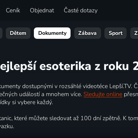
Ceník
Objednat
Časté dotazy
Dětem
Dokumenty
Zábava
Sport
Z
ejlepší esoterika z roku
umenty dostupnými v rozsáhlé videotéce Lepší.TV. Če
kutečných událostí a mnohem více.
Sledujte online
přesn
dky si vybere každý.
ic, které můžete sledovat až 100 dní zpětně. K tomu 
vazku.