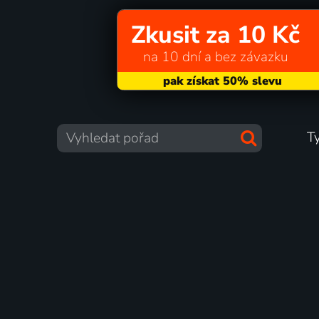
Zkusit za 10 Kč
na 10 dní a bez závazku
T