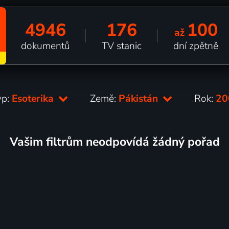
4946
176
100
až
dokumentů
TV stanic
dní zpětně
yp:
Esoterika
Země:
Pákistán
Rok:
2
Vašim filtrům neodpovídá žádný pořad