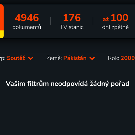
4946
176
100
až
dokumentů
TV stanic
dní zpětně
yp:
Soutěž
Země:
Pákistán
Rok:
200
Vašim filtrům neodpovídá žádný pořad