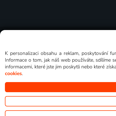
O Lepší.TV
Novinky
Recenze
Obcho
K personalizaci obsahu a reklam, poskytování fu
Informace o tom, jak náš web používáte, sdílíme s
informacemi, které jste jim poskytli nebo které získ
cookies
.
Copyright © goNET s.r.o.