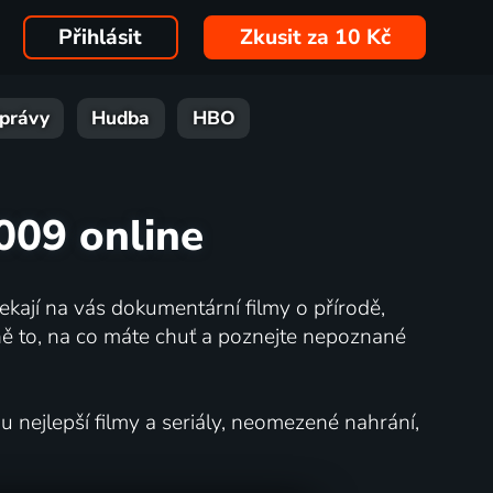
Přihlásit
Zkusit za 10 Kč
právy
Hudba
HBO
2009 online
kají na vás dokumentární filmy o přírodě,
ě to, na co máte chuť a poznejte nepoznané
nejlepší filmy a seriály, neomezené nahrání,