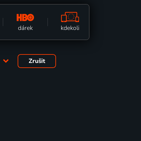
kdekoli
dárek
9
Zrušit