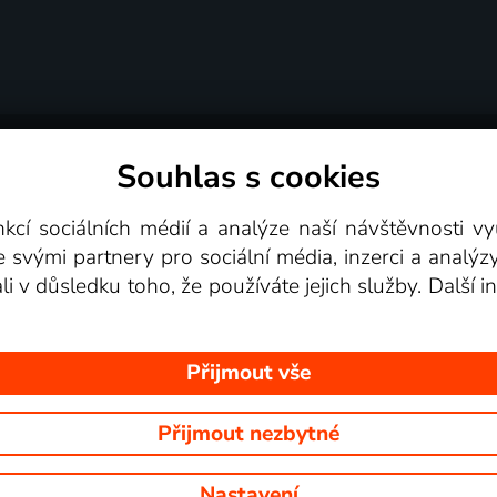
Souhlas s cookies
dní podmínky
Podporovaná zařízení
Pro partne
nkcí sociálních médií a analýze naší návštěvnosti 
e svými partnery pro sociální média, inzerci a analýz
Videotéka
ali v důsledku toho, že používáte jejich služby. Další
Přijmout vše
Přijmout nezbytné
 Na tomto webu jsou zobrazovány obrázky z pořadů TV stanic, které mů
Nastavení