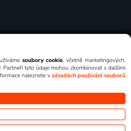
ry
Cookies
Kontakt
Darovat Lepší.TV
využíváme
soubory cookie
, včetně marketingových.
y. Partneři tyto údaje mohou zkombinovat s dalšími
 informace naleznete v
zásadách používání souborů
žete sledovat v Lepší.TV.