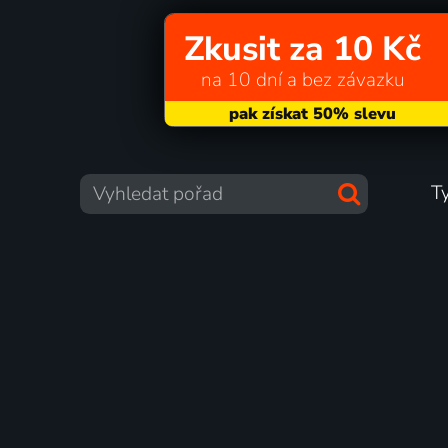
Zkusit za 10 Kč
na 10 dní a bez závazku
T