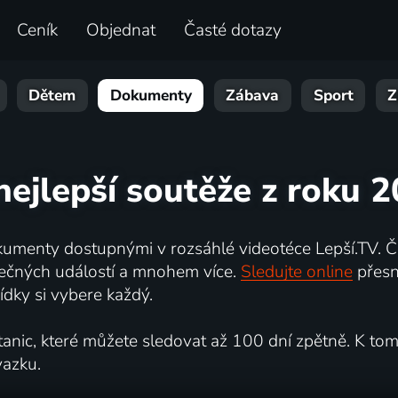
Ceník
Objednat
Časté dotazy
Dětem
Dokumenty
Zábava
Sport
Z
nejlepší soutěže z roku 
umenty dostupnými v rozsáhlé videotéce Lepší.TV. Če
kutečných událostí a mnohem více.
Sledujte online
přesn
dky si vybere každý.
ic, které můžete sledovat až 100 dní zpětně. K tomu 
vazku.