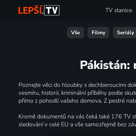
TV stanice
Vše
Filmy
Seriály
Pákistán: 
Poznejte věci do hloubky s dechberoucími dok
vesmíru, historii, kriminální příběhy podle s
přímo z pohodlí vašeho domova. Z pestré nabí
Kromě dokumentů na vás čeká také 176 TV stan
sledování v celé EU a vše samozřejmě bez zá