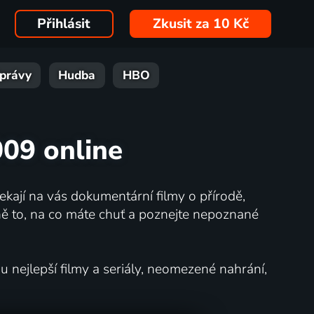
Přihlásit
Zkusit za 10 Kč
právy
Hudba
HBO
009 online
kají na vás dokumentární filmy o přírodě,
ě to, na co máte chuť a poznejte nepoznané
nejlepší filmy a seriály, neomezené nahrání,