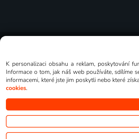
O Lepší.TV
Novinky
Recenze
Obcho
K personalizaci obsahu a reklam, poskytování fu
Informace o tom, jak náš web používáte, sdílíme s
informacemi, které jste jim poskytli nebo které získ
cookies
.
Copyright © goNET s.r.o.