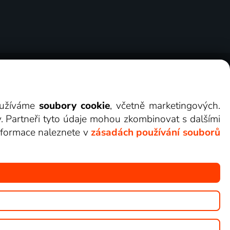
ry
Cookies
Kontakt
Darovat Lepší.TV
využíváme
soubory cookie
, včetně marketingových.
y. Partneři tyto údaje mohou zkombinovat s dalšími
 informace naleznete v
zásadách používání souborů
žete sledovat v Lepší.TV.