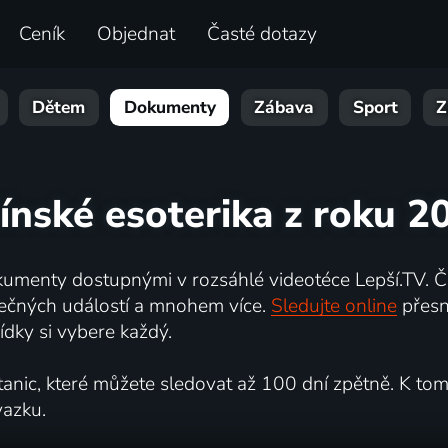
Ceník
Objednat
Časté dotazy
Dětem
Dokumenty
Zábava
Sport
Z
čínské esoterika z roku 2
umenty dostupnými v rozsáhlé videotéce Lepší.TV. Če
kutečných událostí a mnohem více.
Sledujte online
přesn
dky si vybere každý.
ic, které můžete sledovat až 100 dní zpětně. K tomu 
vazku.