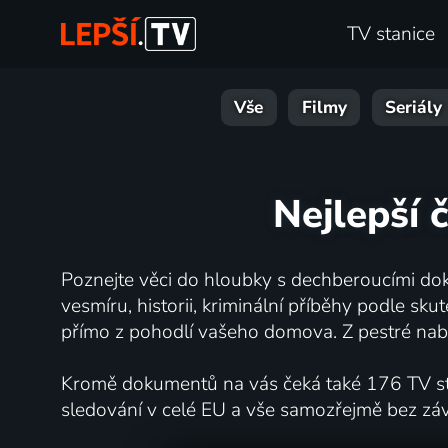
TV stanice
Vše
Filmy
Seriály
Nejlepší 
Poznejte věci do hloubky s dechberoucími dok
vesmíru, historii, kriminální příběhy podle s
přímo z pohodlí vašeho domova. Z pestré nabí
Kromě dokumentů na vás čeká také 176 TV stan
sledování v celé EU a vše samozřejmě bez zá