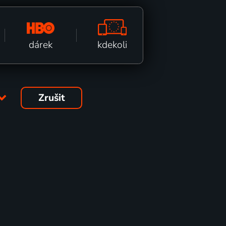
kdekoli
dárek
Zrušit