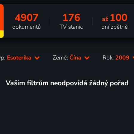
4907
176
100
až
dokumentů
TV stanic
dní zpětně
yp:
Esoterika
Země:
Čína
Rok:
2009
Vašim filtrům neodpovídá žádný pořad