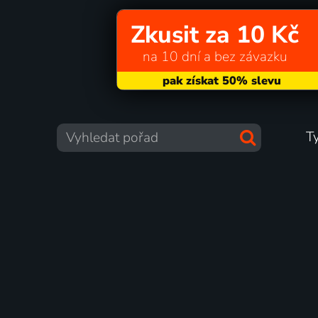
Zkusit za 10 Kč
na 10 dní a bez závazku
T