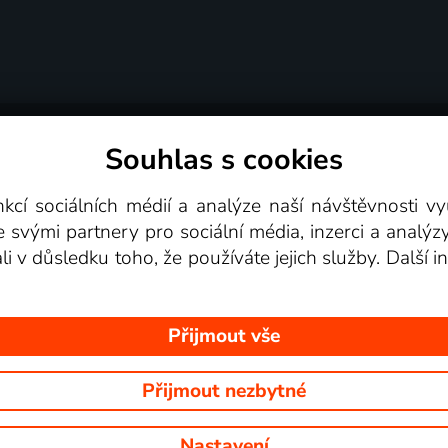
Souhlas s cookies
dní podmínky
Podporovaná zařízení
Pro partne
nkcí sociálních médií a analýze naší návštěvnosti 
e svými partnery pro sociální média, inzerci a analýz
Videotéka
ali v důsledku toho, že používáte jejich služby. Další
Přijmout vše
Přijmout nezbytné
 Na tomto webu jsou zobrazovány obrázky z pořadů TV stanic, které mů
Nastavení