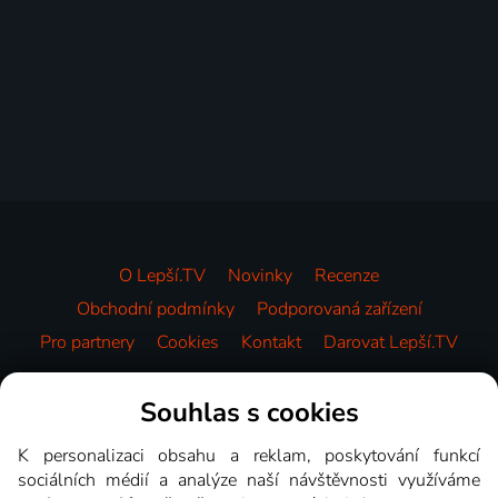
O Lepší.TV
Novinky
Recenze
Obchodní podmínky
Podporovaná zařízení
Pro partnery
Cookies
Kontakt
Darovat Lepší.TV
Videotéka
Souhlas s cookies
K personalizaci obsahu a reklam, poskytování funkcí
sociálních médií a analýze naší návštěvnosti využíváme