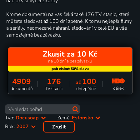
nabídky si vybere každý.
Kromě dokumentů na vás čeká také 176 TV stanic, které
můžete sledovat až 100 dní zpětně. K tomu nejlepší filmy
a seriály, neomezené nahrání, sledování v celé EU a vše
samozřejmě bez závazku.
Zkusit za 10 Kč
na 10 dní a bez závazku
4909
176
100
až
dárek
dokumentů
TV stanic
dní zpětně
Typ:
Docusoap
Země:
Estonsko
Rok:
2007
Zrušit