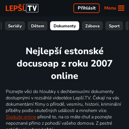
Menu
Přihlásit
Seriály
Dětem
Dokumenty
Zábava
Sport
Nejlepší estonské
docusoap z roku 2007
online
Poznejte věci do hloubky s dechberoucími dokumenty
dostupnými v rozsáhlé videotéce Lepší.TV. Čekají na vás
dokumentární filmy o přírodě, vesmíru, historii, kriminální
příběhy podle skutečných událostí a mnohem více.
Sledujte online
přesně to, na co máte chuť a poznejte
nepoznané přímo z pohodlí vašeho domova. Z pestré