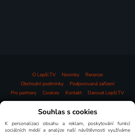
O Lepší.TV
Novinky
Recenze
Obchodní podmínky
Podporovaná zařízení
Pro partnery
Cookies
Kontakt
Darovat Lepší.TV
Videotéka
Souhlas s cookies
K personalizaci obsahu a reklam, poskytování funkcí
sociálních médií a analýze naší návštěvnosti využíváme