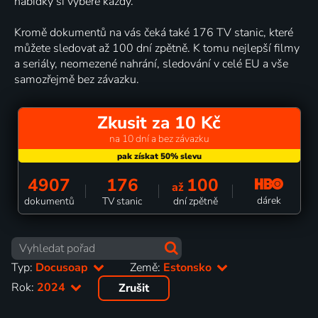
nabídky si vybere každý.
Kromě dokumentů na vás čeká také 176 TV stanic, které
můžete sledovat až 100 dní zpětně. K tomu nejlepší filmy
a seriály, neomezené nahrání, sledování v celé EU a vše
samozřejmě bez závazku.
Zkusit za 10 Kč
na 10 dní a bez závazku
4907
176
100
až
dárek
dokumentů
TV stanic
dní zpětně
Typ:
Docusoap
Země:
Estonsko
Rok:
2024
Zrušit