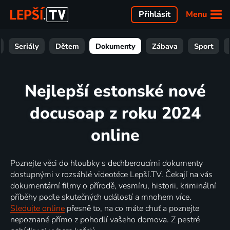
Menu
Přihlásit
Seriály
Dětem
Dokumenty
Zábava
Sport
Nejlepší estonské nové
docusoap z roku 2024
online
Poznejte věci do hloubky s dechberoucími dokumenty
dostupnými v rozsáhlé videotéce Lepší.TV. Čekají na vás
dokumentární filmy o přírodě, vesmíru, historii, kriminální
příběhy podle skutečných událostí a mnohem více.
Sledujte online
přesně to, na co máte chuť a poznejte
nepoznané přímo z pohodlí vašeho domova. Z pestré