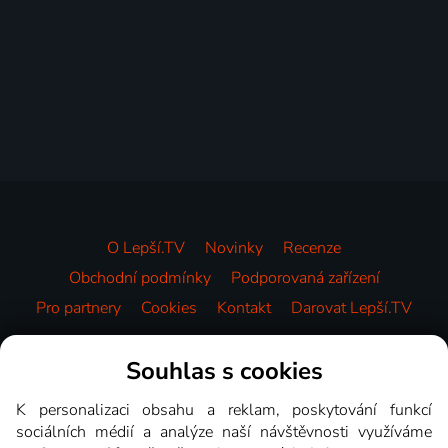
O Lepší.TV
Novinky
Recenze
Obchodní podmínky
Podporovaná zařízení
Pro partnery
Cookies
Kontakt
Darovat Lepší.TV
Videotéka
Souhlas s cookies
K personalizaci obsahu a reklam, poskytování funkcí
sociálních médií a analýze naší návštěvnosti využíváme