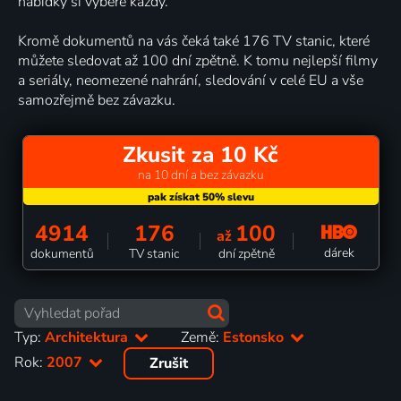
nabídky si vybere každý.
Kromě dokumentů na vás čeká také 176 TV stanic, které
můžete sledovat až 100 dní zpětně. K tomu nejlepší filmy
a seriály, neomezené nahrání, sledování v celé EU a vše
samozřejmě bez závazku.
Zkusit za 10 Kč
na 10 dní a bez závazku
4914
176
100
až
dárek
dokumentů
TV stanic
dní zpětně
Typ:
Architektura
Země:
Estonsko
Rok:
2007
Zrušit