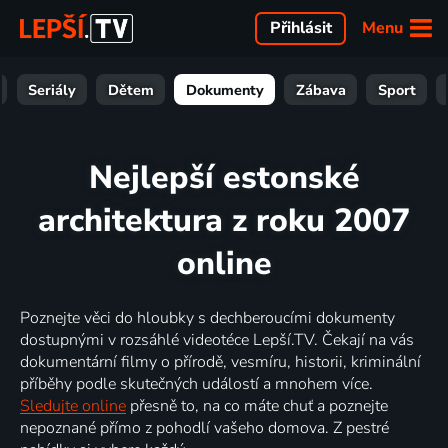
Menu
Přihlásit
Seriály
Dětem
Dokumenty
Zábava
Sport
Nejlepší estonské
architektura z roku 2007
online
Poznejte věci do hloubky s dechberoucími dokumenty
dostupnými v rozsáhlé videotéce Lepší.TV. Čekají na vás
dokumentární filmy o přírodě, vesmíru, historii, kriminální
příběhy podle skutečných událostí a mnohem více.
Sledujte online
přesně to, na co máte chuť a poznejte
nepoznané přímo z pohodlí vašeho domova. Z pestré