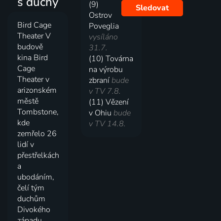
s duchy
(9)
Sledovat
Ostrov
Bird Cage
Poveglia
Theater V
vysíláno
budově
31.7.
kina Bird
(10) Továrna
Cage
na výrobu
Theater v
zbraní
bude
arizonském
v TV 7.8.
městě
(11) Vězení
Tombstone,
v Ohiu
bude
kde
v TV 14.8.
zemřelo 26
lidí v
přestřelkách
a
ubodáním,
čelí tým
duchům
Divokého
západu