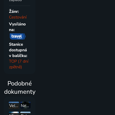
Žánr:
Cestování
Vysíláno
na:
Stanice
dostupná
v balíčku:
TOP (7 dní
zpětně)
Podobné
dokumenty
Velké vlakové putování
Neobjasněná akta NASA