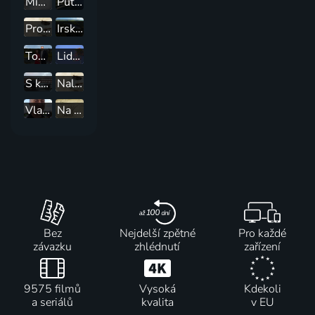
Mimozemšťané na Aljašce
Putování po Jaderském moři
Pronásledovatelé duchů
Irsko, půvabná a tajemná země
Toulavá kamera
Lidové tradice v krajích České republiky
S karavanem do Skotska
Nalezení Amelie
Vlakem kolem světa
Na cestě po Calvadosu
Bez
Nejdelší zpětné
Pro každé
závazku
zhlédnutí
zařízení
9575 filmů
Vysoká
Kdekoli
a seriálů
kvalita
v EU