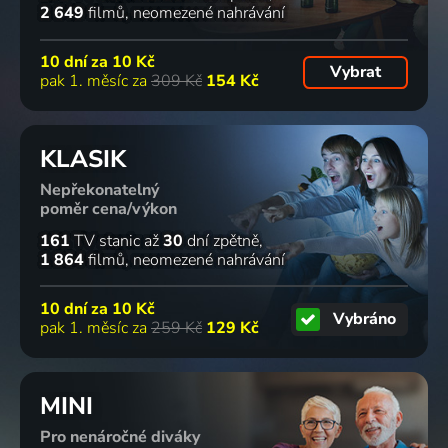
2 649
filmů
neomezené nahrávání
10 dní za
10 Kč
Vybrat
pak 1. měsíc za
309 Kč
154 Kč
KLASIK
Nepřekonatelný
poměr cena/výkon
161
TV stanic
až
30
dní zpětně
1 864
filmů
neomezené nahrávání
10 dní za
10 Kč
Vybráno
pak 1. měsíc za
259 Kč
129 Kč
MINI
Pro nenáročné diváky