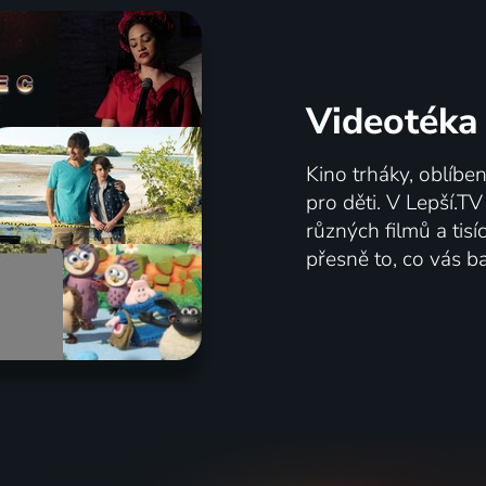
Videotéka
Kino trháky, oblíbe
pro děti. V Lepší.T
různých filmů a tis
přesně to, co vás ba