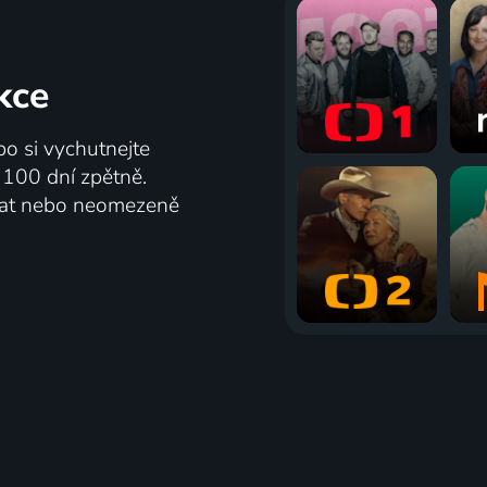
kce
bo si vychutnejte
ž 100 dní zpětně.
vat nebo neomezeně