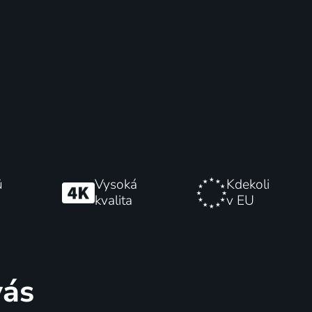
ů
Vysoká
Kdekoli
kvalita
v EU
vás