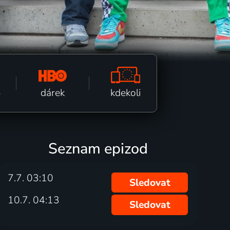
kdekoli
dárek
ě
Seznam epizod
7.7. 03:10
Sledovat
10.7. 04:13
Sledovat