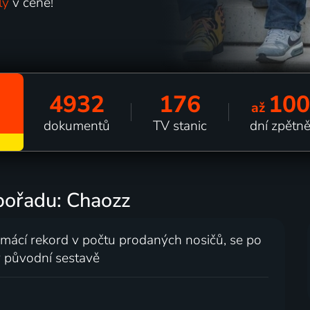
ly
v ceně!
4932
176
100
až
dokumentů
TV stanic
dní zpětn
pořadu: Chaozz
mácí rekord v počtu prodaných nosičů, se po
 v původní sestavě