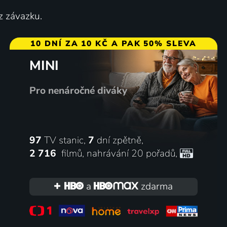
z závazku.
10 DNÍ ZA 10 KČ A PAK 50% SLEVA
MINI
Pro nenáročné diváky
97
TV stanic,
7
dní zpětně,
2 716
filmů
,
nahrávání 20 pořadů
,
a
zdarma