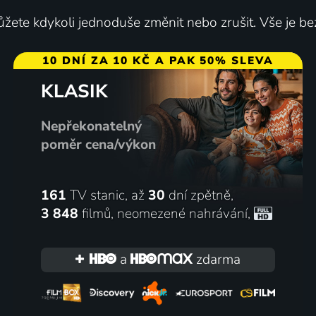
žete kdykoli jednoduše změnit nebo zrušit. Vše je be
10 DNÍ ZA 10 KČ A PAK 50% SLEVA
KLASIK
Nepřekonatelný
poměr cena/výkon
161
TV stanic, až
30
dní zpětně,
3 848
filmů
,
neomezené nahrávání
,
a
zdarma