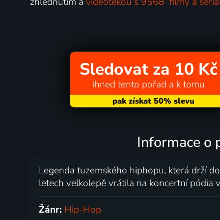
zhlédnutím a
videotékou s 9568 filmy a seriá
Sledovat za 10 Kč
ihned tento pořad a k tomu
Informace o 
Legenda tuzemského hiphopu, která drží do
letech velkolepě vrátila na koncertní pódia
Žánr:
Hip-Hop