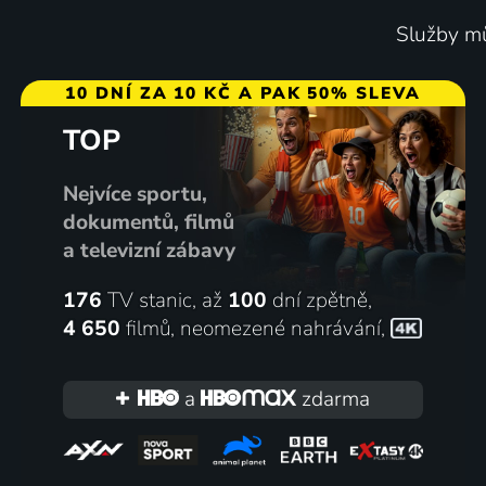
Služby mů
10 DNÍ ZA 10 KČ A PAK 50% SLEVA
TOP
Nejvíce sportu,
dokumentů, filmů
a televizní zábavy
176
TV stanic, až
100
dní zpětně,
4 650
filmů
,
neomezené nahrávání
,
a
zdarma