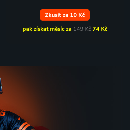
Zkusit za 10 Kč
pak získat měsíc za
149 Kč
74 Kč