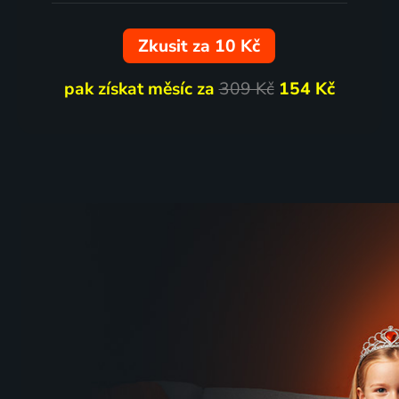
Zkusit za 10 Kč
pak získat měsíc za
309 Kč
154 Kč