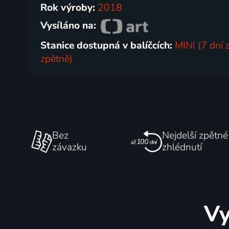
Rok výroby:
2018
Vysíláno na:
Stanice dostupná v balíčcích:
MINI (7 dní 
zpětně)
Bez
Nejdelší zpětné
závazku
zhlédnutí
Vy