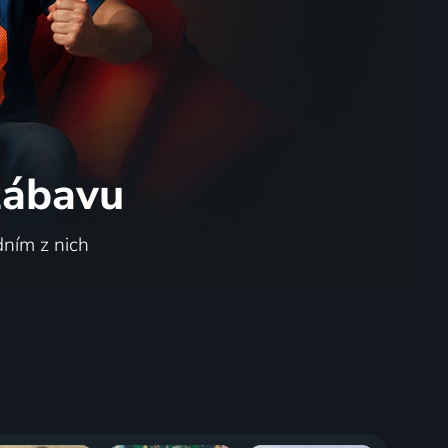
 zábavu
dním z nich