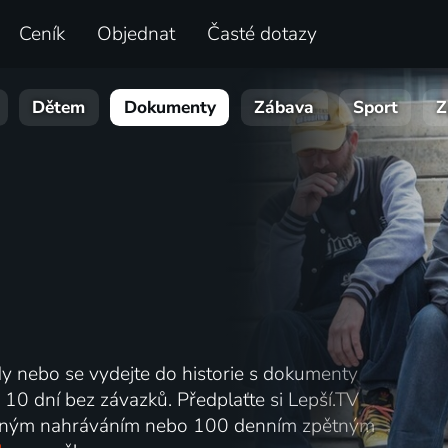
Ceník
Objednat
Časté dotazy
Dětem
Dokumenty
Zábava
Sport
Z
ody nebo se vydejte do historie s dokumenty
 10 dní bez závazků. Předplaťte si Lepší.TV
ným nahráváním nebo 100 denním zpětným