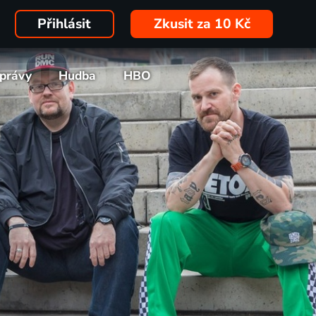
Přihlásit
Zkusit za 10 Kč
právy
Hudba
HBO