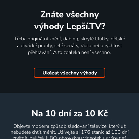
Znáte všechny
výhody Lepší.TV?
Třeba originální znění, dabing, skryté titulky, dětské
a divácké profily, celé seriály, rádia nebo rychlost
přehrávání. A to zdaleka není všechno.
Ukázat všechny výhody
na 10 dní
za 10 Kč
Objevte moderní způsob sledování televize, který už
nebudete chtít měnit. Užívejte si 176 stanic až 100 dní
zpětně, balíček HBO, obrovskou videotéku s více než