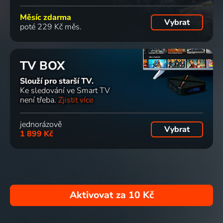
Měsíc zdarma
Vybrat
poté 229 Kč měs.
TV BOX
Slouží pro starší TV.
Ke sledování ve Smart TV
není třeba.
Zjistit více
jednorázově
Vybrat
1 899 Kč
Aktivovat za
10 Kč