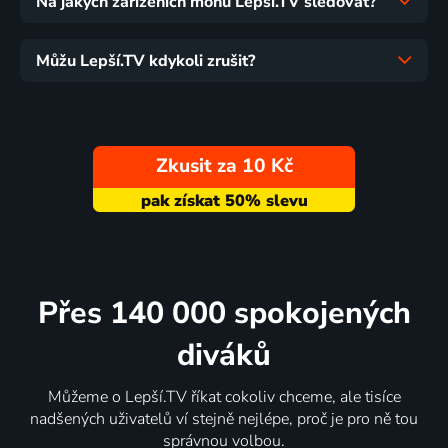
Na jakých zařízeních mohu Lepší.TV sledovat?
Můžu Lepší.TV kdykoli zrušit?
Zkusit za 10 Kč
Přes 140 000 spokojených
diváků
Můžeme o Lepší.TV říkat cokoliv chceme, ale tisíce
nadšených uživatelů ví stejně nejlépe, proč je pro ně tou
správnou volbou.