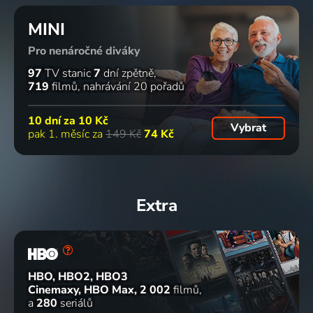
MINI
Pro nenáročné diváky
97
TV stanic
7
dní zpětně
719
filmů
nahrávání 20 pořadů
10 dní za
10 Kč
Vybrat
pak 1. měsíc za
149 Kč
74 Kč
Extra
HBO, HBO2, HBO3
Cinemaxy, HBO Max
2 002
filmů
a
280
seriálů