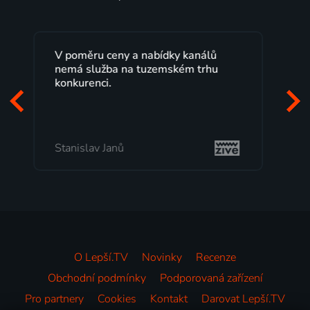
Lepší.TV sleduji už několik let s
maximální spokojeností. Velký výběr
programů a nemuset běžet k TV na
začátek programu, to je přesně to, co
mi vyhovuje.
Milada Tomešová
O Lepší.TV
Novinky
Recenze
Obchodní podmínky
Podporovaná zařízení
Pro partnery
Cookies
Kontakt
Darovat Lepší.TV