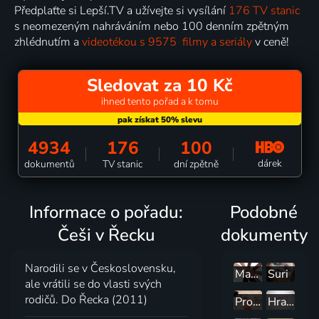
Předplaťte si Lepší.TV a užívejte si vysílání
176 TV stanic
s neomezeným nahráváním nebo 100 denním zpětným
zhlédnutím a
videotékou s 9575 filmy a seriály
v ceně!
Sledovat za 10 Kč
ihned tento pořad a k tomu
4934
176
100
dárek
dokumentů
TV stanic
dní zpětně
Informace o pořadu:
Podobné
Češi v Řecku
dokumenty
Narodili se v Československu,
Malí ľudia
Suri
ale vrátili se do vlasti svých
rodičů. Do Řecka (2011)
Projekt Alzheimer
Hranice dokořán - Rozmówki polsko-czeskie