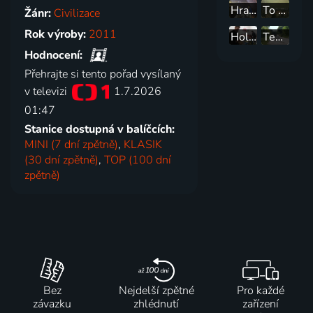
Hranice po našimu
To za nás fakt nebylo
Žánr:
Civilizace
Rok výroby:
2011
Holanďané pod Zvičinou
Tenkrát na východě
Hodnocení:
Přehrajte si tento pořad vysílaný
v televizi
1.7.2026
01:47
Stanice dostupná v balíčcích:
MINI (7 dní zpětně)
,
KLASIK
(30 dní zpětně)
,
TOP (100 dní
zpětně)
Bez
Nejdelší zpětné
Pro každé
závazku
zhlédnutí
zařízení