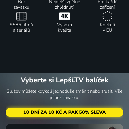
Bez
Nejdelší zpětné
Pro každé
závazku
zhlédnutí
zařízení
9586 filmů
Vysoká
Kdekoli
a seriálů
kvalita
v EU
Vyberte si Lepší.TV balíček
Služby můžete kdykoli jednoduše změnit nebo zrušit. Vše
je bez závazku.
10 DNÍ ZA 10 KČ A PAK 50% SLEVA