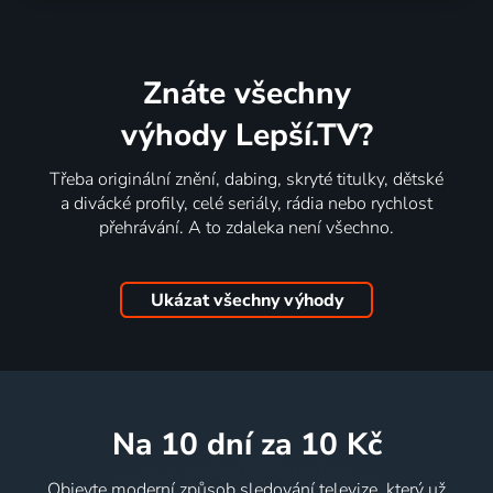
Znáte všechny
výhody Lepší.TV?
Třeba originální znění, dabing, skryté titulky, dětské
a divácké profily, celé seriály, rádia nebo rychlost
přehrávání. A to zdaleka není všechno.
Ukázat všechny výhody
na 10 dní
za 10 Kč
Objevte moderní způsob sledování televize, který už