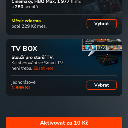
Cinemaxy, HBO Max
1 977
filmů
a
280
seriálů
Měsíc zdarma
Vybrat
poté 229 Kč měs.
TV BOX
Slouží pro starší TV.
Ke sledování ve Smart TV
není třeba.
Zjistit více
jednorázově
Vybrat
1 899 Kč
Aktivovat za
10 Kč