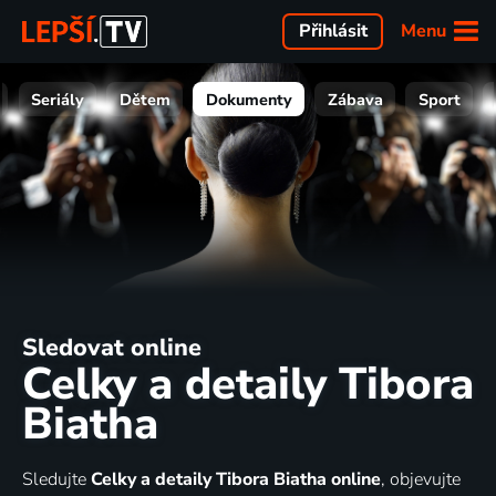
Menu
Přihlásit
Seriály
Dětem
Dokumenty
Zábava
Sport
Sledovat online
Celky a detaily Tibora
Biatha
Sledujte
Celky a detaily Tibora Biatha online
, objevujte