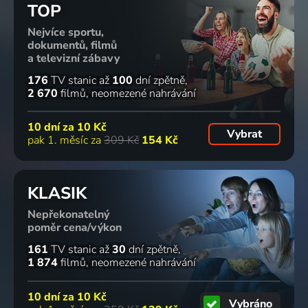
TOP
Nejvíce sportu,
dokumentů, filmů
a televizní zábavy
176
TV stanic
až
100
dní zpětně
2 670
filmů
neomezené nahrávání
10 dní za
10 Kč
Vybrat
pak 1. měsíc za
309 Kč
154 Kč
KLASIK
Nepřekonatelný
poměr cena/výkon
161
TV stanic
až
30
dní zpětně
1 874
filmů
neomezené nahrávání
10 dní za
10 Kč
Vybráno