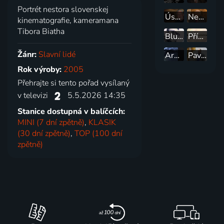
Portrét nestora slovenskej
Úsměvy Gustava Oplustila
Neobyčejné životy
kinematografie, kameramana
Tibora Biatha
Blues o mrtvém vrabci
Příběhy slavných
Žánr:
Slavní lidé
Armin Delong - tvůrce elektronového mikroskopu
Pavel Tománek, profesor nanotechnolog
Rok výroby:
2005
Přehrajte si tento pořad vysílaný
v televizi
5.5.2026 14:35
Stanice dostupná v balíčcích:
MINI (7 dní zpětně)
,
KLASIK
(30 dní zpětně)
,
TOP (100 dní
zpětně)