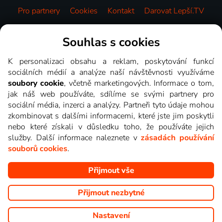
Pro partnery
Cookies
Kontakt
Darovat Lepší.TV
Videotéka
Souhlas s cookies
K personalizaci obsahu a reklam, poskytování funkcí
sociálních médií a analýze naší návštěvnosti využíváme
soubory cookie
, včetně marketingových. Informace o tom,
jak náš web používáte, sdílíme se svými partnery pro
sociální média, inzerci a analýzy. Partneři tyto údaje mohou
zkombinovat s dalšími informacemi, které jste jim poskytli
nebo které získali v důsledku toho, že používáte jejich
služby. Další informace naleznete v
zásadách používání
souborů cookies
.
Přijmout vše
Copyright © goNET s.r.o. Na tomto webu jsou zobrazovány
obrázky z pořadů TV stanic, které můžete sledovat v Lepší.TV.
Přijmout nezbytné
Nastavení