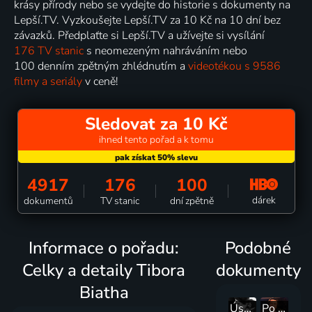
krásy přírody nebo se vydejte do historie s dokumenty na
Lepší.TV. Vyzkoušejte Lepší.TV za 10 Kč na 10 dní bez
závazků. Předplaťte si Lepší.TV a užívejte si vysílání
176 TV stanic
s neomezeným nahráváním nebo
100 denním zpětným zhlédnutím a
videotékou s 9586
filmy a seriály
v ceně!
Sledovat za 10 Kč
ihned tento pořad a k tomu
4917
176
100
dárek
dokumentů
TV stanic
dní zpětně
Informace o pořadu:
Podobné
Celky a detaily Tibora
dokumenty
Biatha
Úsměvy Věry Ferbasové
Po stopách hvězd