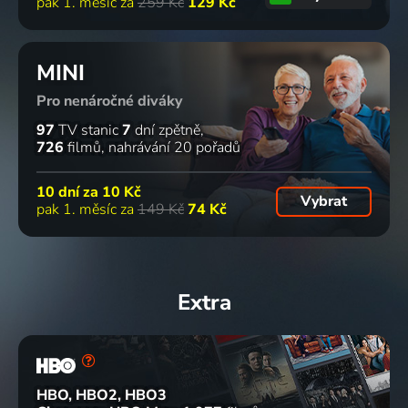
pak 1. měsíc za
259 Kč
129 Kč
MINI
Pro nenáročné diváky
97
TV stanic
7
dní zpětně
726
filmů
nahrávání 20 pořadů
10 dní za
10 Kč
Vybrat
pak 1. měsíc za
149 Kč
74 Kč
Extra
HBO, HBO2, HBO3