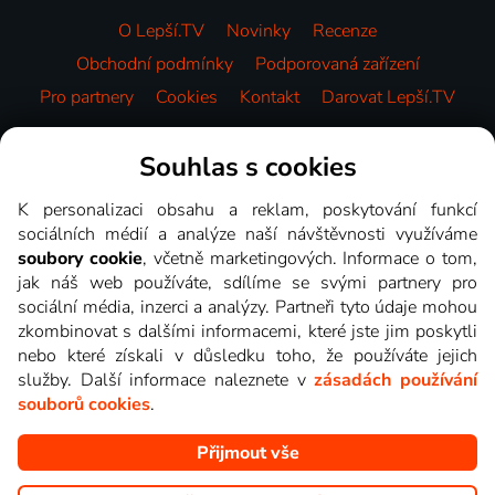
O Lepší.TV
Novinky
Recenze
Obchodní podmínky
Podporovaná zařízení
Pro partnery
Cookies
Kontakt
Darovat Lepší.TV
Videotéka
Souhlas s cookies
K personalizaci obsahu a reklam, poskytování funkcí
sociálních médií a analýze naší návštěvnosti využíváme
soubory cookie
, včetně marketingových. Informace o tom,
jak náš web používáte, sdílíme se svými partnery pro
sociální média, inzerci a analýzy. Partneři tyto údaje mohou
zkombinovat s dalšími informacemi, které jste jim poskytli
nebo které získali v důsledku toho, že používáte jejich
služby. Další informace naleznete v
zásadách používání
souborů cookies
.
Přijmout vše
Copyright © goNET s.r.o. Na tomto webu jsou zobrazovány
obrázky z pořadů TV stanic, které můžete sledovat v Lepší.TV.