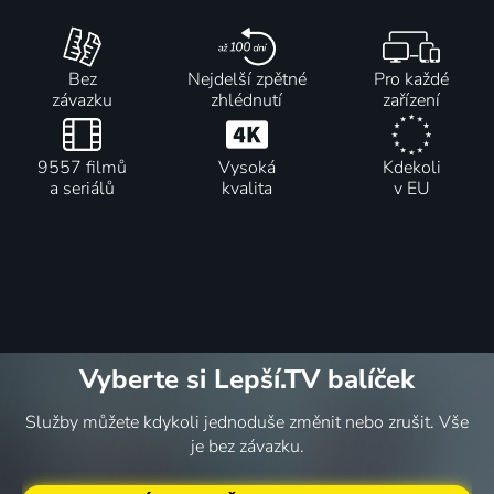
Bez
Nejdelší zpětné
Pro každé
závazku
zhlédnutí
zařízení
9557 filmů
Vysoká
Kdekoli
a seriálů
kvalita
v EU
Vyberte si Lepší.TV balíček
Služby můžete kdykoli jednoduše změnit nebo zrušit. Vše
je bez závazku.