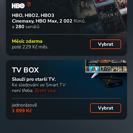
HBO, HBO2, HBO3
Cinemaxy, HBO Max
2 002
filmů
a
280
seriálů
Měsíc zdarma
Vybrat
poté 229 Kč měs.
TV BOX
Slouží pro starší TV.
Ke sledování ve Smart TV
není třeba.
Zjistit více
jednorázově
Vybrat
1 899 Kč