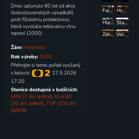
Dnes uplynulo 80 let od akce
Fallschirmjger - Německé výsadkové jednotky
Hrdinové 2 světové války
československých výsadkářů
proti říšskému protektorovi,
Hledání ztraceného času
Stalingradský kotel
která vyvolala nebývalou vlnu
represí (2000)
Záhadná smrt korunního prince Rudolfa
Valašský snář
Žánr:
Historický
Rok výroby:
2000
Přehrajte si tento pořad vysílaný
v televizi
27.5.2026
17:20
Stanice dostupná v balíčcích:
MINI (7 dní zpětně)
,
KLASIK
(30 dní zpětně)
,
TOP (100 dní
zpětně)