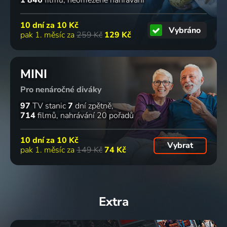
1 846
filmů
neomezené nahrávání
10 dní za
10 Kč
Vybráno
pak 1. měsíc za
259 Kč
129 Kč
MINI
Pro nenáročné diváky
97
TV stanic
7
dní zpětně
714
filmů
nahrávání 20 pořadů
10 dní za
10 Kč
Vybrat
pak 1. měsíc za
149 Kč
74 Kč
Extra