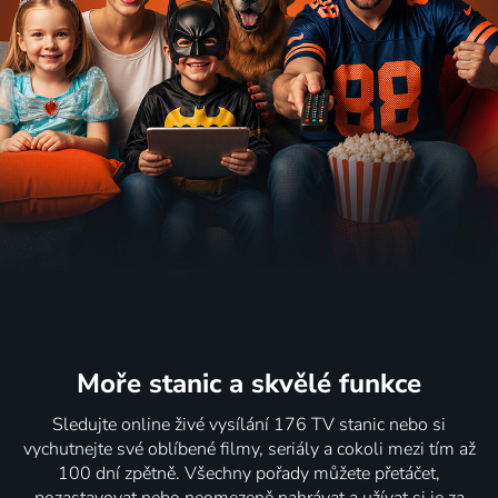
Moře stanic
a skvělé funkce
Sledujte online živé vysílání 176 TV stanic nebo si
vychutnejte své oblíbené filmy, seriály a cokoli mezi tím až
100 dní zpětně. Všechny pořady můžete přetáčet,
pozastavovat nebo neomezeně nahrávat a užívat si je za