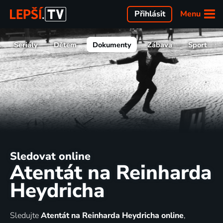
Menu
Přihlásit
Seriály
Dětem
Dokumenty
Zábava
Sport
Sledovat online
Atentát na Reinharda
Heydricha
Sledujte
Atentát na Reinharda Heydricha online
,