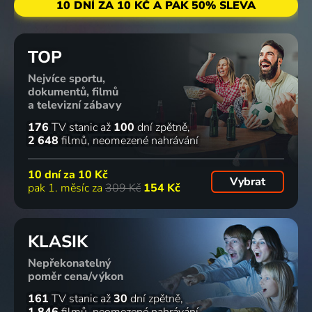
10 DNÍ ZA 10 KČ A PAK 50% SLEVA
TOP
Nejvíce sportu,
dokumentů, filmů
a televizní zábavy
176
TV stanic
až
100
dní zpětně
2 648
filmů
neomezené nahrávání
10 dní za
10 Kč
Vybrat
pak 1. měsíc za
309 Kč
154 Kč
KLASIK
Nepřekonatelný
poměr cena/výkon
161
TV stanic
až
30
dní zpětně