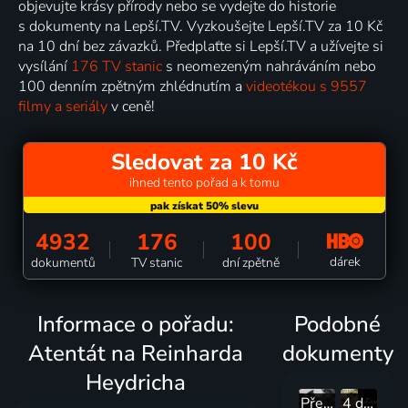
objevujte krásy přírody nebo se vydejte do historie
s dokumenty na Lepší.TV. Vyzkoušejte Lepší.TV za 10 Kč
na 10 dní bez závazků. Předplaťte si Lepší.TV a užívejte si
vysílání
176 TV stanic
s neomezeným nahráváním nebo
100 denním zpětným zhlédnutím a
videotékou s 9557
filmy a seriály
v ceně!
Sledovat za 10 Kč
ihned tento pořad a k tomu
4932
176
100
dárek
dokumentů
TV stanic
dní zpětně
Informace o pořadu:
Podobné
Atentát na Reinharda
dokumenty
Heydricha
Přerušené jaro
4 děvčátka