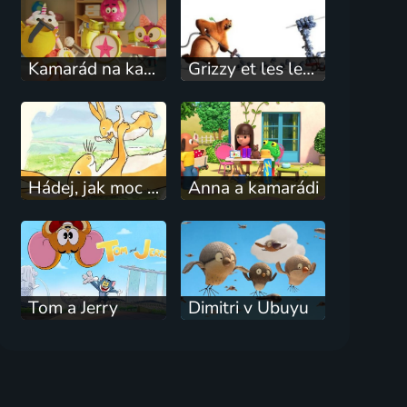
Kamarád na každý pád
Grizzy et les lemmings
Hádej, jak moc tě mám rád
Anna a kamarádi
Tom a Jerry
Dimitri v Ubuyu