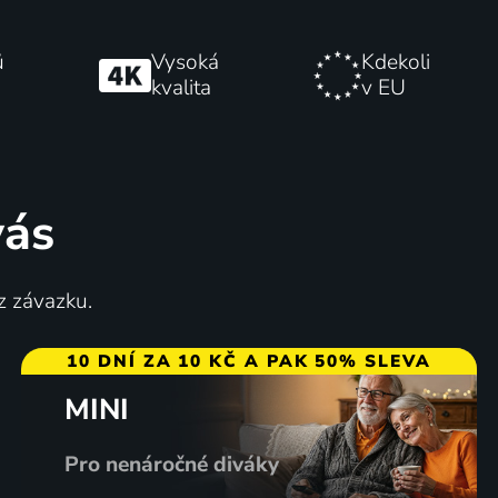
ů
Vysoká
Kdekoli
kvalita
v EU
vás
z závazku.
10 DNÍ ZA 10 KČ A PAK 50% SLEVA
MINI
Pro nenáročné diváky