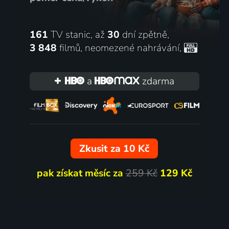
161
TV stanic, až
30
dní zpětně,
3 848
filmů
,
neomezené nahrávání
,
a
zdarma
Zkusit za 10 Kč
pak získat měsíc za
259 Kč
129 Kč