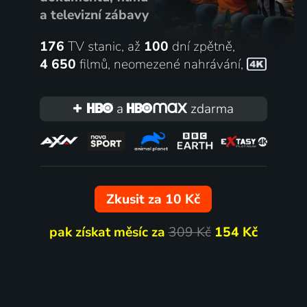
a televizní zábavy
176
TV stanic, až
100
dní zpětně,
4 650
filmů
,
neomezené nahrávání
,
a
zdarma
Zkusit za 10 Kč
pak získat měsíc za
309 Kč
154 Kč