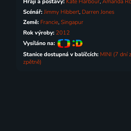
Hrají a postavy:
Kate Harbour
,
Amanda Ro
Scénář:
Jimmy Hibbert
,
Darren Jones
Země:
Francie
,
Singapur
Rok výroby:
2012
Vysíláno na:
Stanice dostupná v balíčcích:
MINI (7 dní 
zpětně)