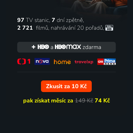
97
TV stanic,
7
dní zpětně,
2 721
filmů
,
nahrávání 20 pořadů
,
a
zdarma
Zkusit za 10 Kč
pak získat měsíc za
149 Kč
74 Kč