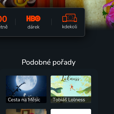
00
kdekoli
dárek
ětně
Podobné pořady
Cesta na Měsíc
Tobiáš Lolness