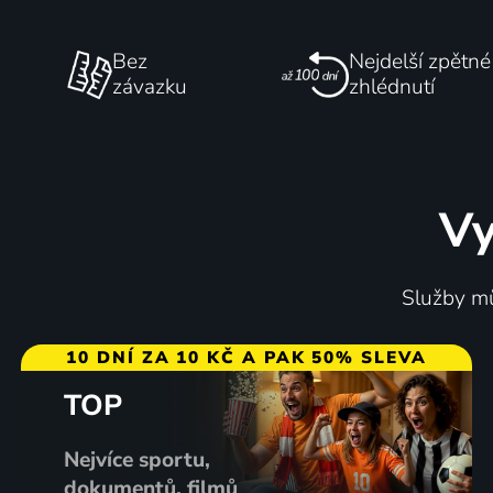
Bez
Nejdelší zpětné
závazku
zhlédnutí
Vy
Služby mů
10 DNÍ ZA 10 KČ A PAK 50% SLEVA
TOP
Nejvíce sportu,
dokumentů, filmů