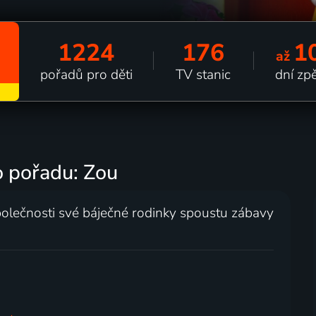
1224
176
1
až
pořadů pro děti
TV stanic
dní zp
o pořadu: Zou
polečnosti své báječné rodinky spoustu zábavy