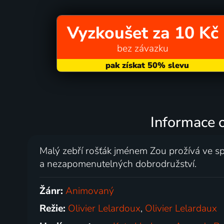
Vyzkoušet za 10 Kč
bez závazku
Informace 
Malý zebří rošťák jménem Zou prožívá ve s
a nezapomenutelných dobrodružství.
Žánr:
Animovaný
Režie:
Olivier Lelardoux
,
Olivier Lelardaux