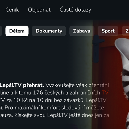
Ceník
Objednat
Časté dotazy
Dětem
Dokumenty
Zábava
Sport
Z
Lepší.TV přehrát.
Vyzkoušejte však přehrání
online a k tomu 176 českých a zahraničních
TV
.TV za 10 Kč na 10 dní bez závazků. Lepší.TV
lání. Pro maximální komfort sledování můžete
auza. Získejte svou Lepší.TV ještě dnes jen za