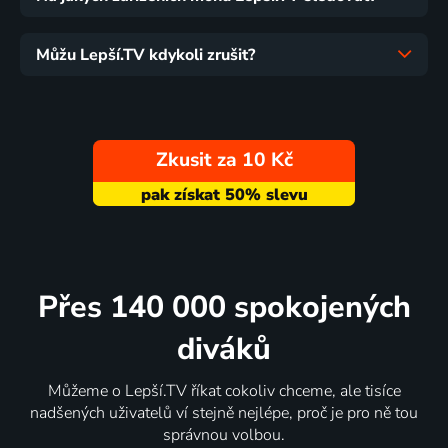
Můžu Lepší.TV kdykoli zrušit?
Zkusit za 10 Kč
Přes 140 000 spokojených
diváků
Můžeme o Lepší.TV říkat cokoliv chceme, ale tisíce
nadšených uživatelů ví stejně nejlépe, proč je pro ně tou
správnou volbou.