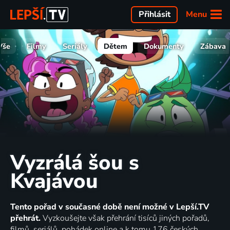
Menu
Přihlásit
Vše
Filmy
Seriály
Dětem
Dokumenty
Zábava
Vyzrálá šou s
Kvajávou
Tento pořad v současné době není možné v Lepší.TV
přehrát.
Vyzkoušejte však přehrání tisíců jiných pořadů,
filmů, seriálů, pohádek online a k tomu 176 českých