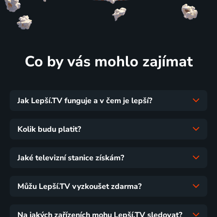
Co by vás mohlo zajímat
Jak Lepší.TV funguje a v čem je lepší?
Kolik budu platit?
Jaké televizní stanice získám?
Můžu Lepší.TV vyzkoušet zdarma?
Na jakých zařízeních mohu Lepší.TV sledovat?