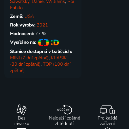
Sawatsky
,
Daniel Williams
,
Roi
Fabito
Země:
USA
Rok výroby:
2021
Hodnocení:
77 %
Vysíláno na:
Stanice dostupná v balíčcích:
MINI (7 dní zpětně)
,
KLASIK
(30 dní zpětně)
,
TOP (100 dní
zpětně)
Bez
Nejdelší zpětné
Pro každé
závazku
zhlédnutí
zařízení