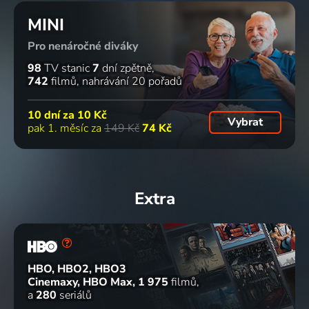
MINI
Pro nenáročné diváky
98
TV stanic
7
dní zpětně
742
filmů
nahrávání 20 pořadů
10 dní za
10 Kč
Vybrat
pak 1. měsíc za
149 Kč
74 Kč
Extra
HBO, HBO2, HBO3
Cinemaxy, HBO Max
1 975
filmů
a
280
seriálů