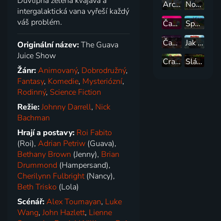
Důvtipná zelená kvajáva a
Archibaldovy velké plány
Normálka: Ztracené nahrávky
intergalaktická vana vyřeší každý
váš problém.
Čas na dobrodružství
Spongebob v kalhotách
Čas na dobrodružství: Daleké kraje
Jak vycvičit draky
Originální název:
The Guava
Juice Show
Craig od potoka
Sláva králi Jelimánovi: Ve vyhnanství
Žánr:
Animovaný
,
Dobrodružný
,
Fantasy
,
Komedie
,
Mysteriózní
,
Rodinný
,
Science Fiction
Režie:
Johnny Darrell
,
Nick
Bachman
Hrají a postavy:
Roi Fabito
(Roi),
Adrian Petriw
(Guava),
Bethany Brown
(Jenny),
Brian
Drummond
(Hampersand),
Cherilynn Fulbright
(Nancy),
Beth Trisko
(Lola)
Scénář:
Alex Toumayan
,
Luke
Wang
,
John Hazlett
,
Lienne