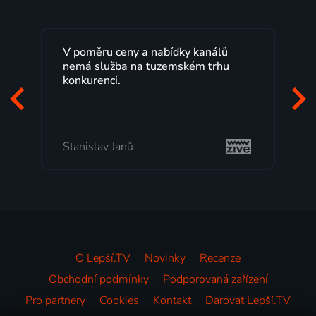
eny a nabídky kanálů
Lepší.TV sleduji už několi
a na tuzemském trhu
maximální spokojeností.
programů a nemuset běž
začátek programu, to je 
mi vyhovuje.
anů
Milada Tomešová
O Lepší.TV
Novinky
Recenze
Obchodní podmínky
Podporovaná zařízení
Pro partnery
Cookies
Kontakt
Darovat Lepší.TV