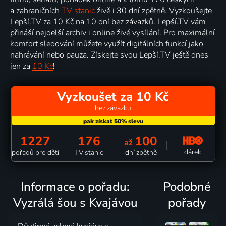
a zahraničních
TV stanic
živě i 30 dní zpětně. Vyzkoušejte
Lepší.TV za 10 Kč na 10 dní bez závazků. Lepší.TV vám
přináší nejdelší archiv i online živé vysílání. Pro maximální
komfort sledování můžete využít digitálních funkcí jako
nahrávání nebo pauza. Získejte svou Lepší.TV ještě dnes
jen za
10 Kč
!
Vyzkoušet za 10 Kč
bez závazku
1227
176
100
až
dárek
pořadů pro děti
TV stanic
dní zpětně
Informace o pořadu:
Podobné
Vyzrálá šou s Kvajávou
pořady