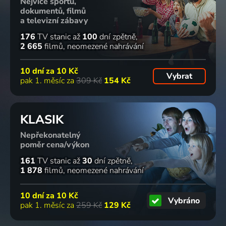
Nejvíce sportu,
dokumentů, filmů
a televizní zábavy
176
TV stanic
až
100
dní zpětně
2 665
filmů
neomezené nahrávání
10 dní za
10 Kč
Vybrat
pak 1. měsíc za
309 Kč
154 Kč
KLASIK
Nepřekonatelný
poměr cena/výkon
161
TV stanic
až
30
dní zpětně
1 878
filmů
neomezené nahrávání
10 dní za
10 Kč
Vybráno
pak 1. měsíc za
259 Kč
129 Kč