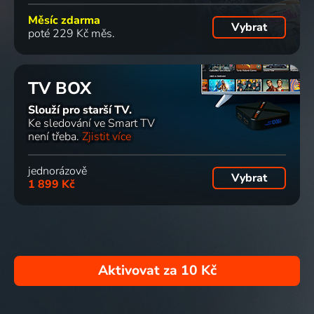
Měsíc zdarma
Vybrat
poté 229 Kč měs.
TV BOX
Slouží pro starší TV.
Ke sledování ve Smart TV
není třeba.
Zjistit více
jednorázově
Vybrat
1 899 Kč
Aktivovat za
10 Kč