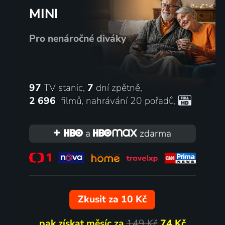
MINI
Pro nenáročné diváky
97
TV stanic,
7
dní zpětně,
2 696
filmů
,
nahrávání 20 pořadů
,
a
zdarma
Zkusit za 10 Kč
pak získat měsíc za
149 Kč
74 Kč