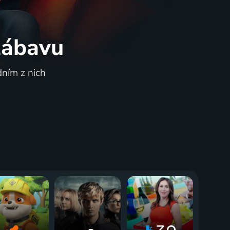
 zábavu
dním z nich