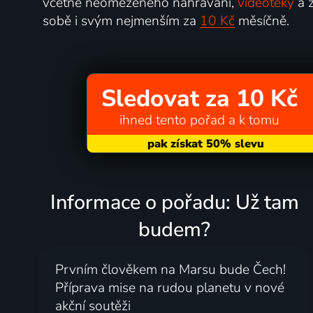
včetně neomezeného nahrávání,
videotéky
a z
sobě i svým nejmenším za
10 Kč
měsíčně.
Sledovat za 10 Kč
ihned tento pořad a k tomu
Informace o pořadu: Už tam
budem?
Prvním člověkem na Marsu bude Čech!
Příprava mise na rudou planetu v nové
akční soutěži