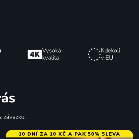
ů
Vysoká
Kdekoli
kvalita
v EU
vás
z závazku.
10 DNÍ ZA 10 KČ A PAK 50% SLEVA