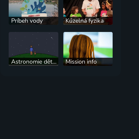
Príbeh vody
Kúzelná fyzika
Astronomie dětem: Komety a planetky
Mission info