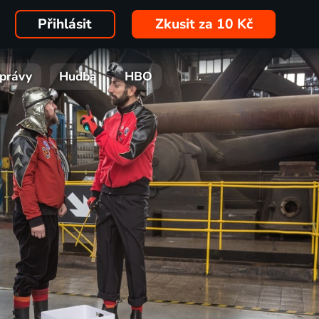
Přihlásit
Zkusit za 10 Kč
právy
Hudba
HBO