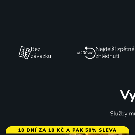
Bez
Nejdelší zpětné
závazku
zhlédnutí
Vy
Služby mů
10 DNÍ ZA 10 KČ A PAK 50% SLEVA