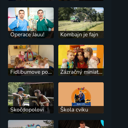
Operace Jauu!
Kombajn je fajn
Fidlibumove pokusy
Zázračný miniateliér
Skočdopolovi
Škola cviku