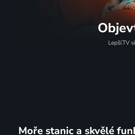
Objev
Lepší.TV s
Moře stanic
a skvělé fun