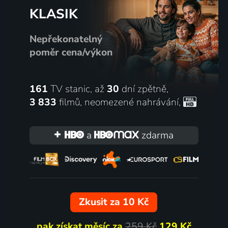
KLASIK
Nepřekonatelný
poměr cena/výkon
161
TV stanic, až
30
dní zpětně,
3 833
filmů
,
neomezené nahrávání
,
a
zdarma
Zkusit za 10 Kč
pak získat měsíc za
259 Kč
129 Kč