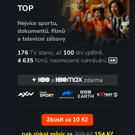
TOP
Nejvíce sportu,
dokumentů, filmů
a televizní zábavy
176
TV stanic, až
100
dní zpětně,
4 635
filmů
,
neomezené nahrávání
,
a
zdarma
Zkusit za 10 Kč
pak získat měsíc za
309 Kč
154 Kč