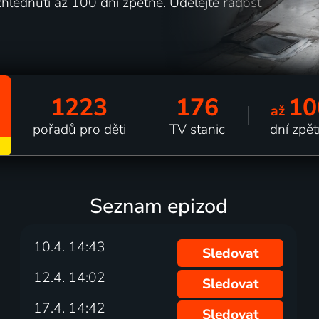
hlédnutí až 100 dní zpětně. Udělejte radost
1223
176
10
až
pořadů pro děti
TV stanic
dní zpě
Seznam epizod
10.4. 14:43
Sledovat
12.4. 14:02
Sledovat
17.4. 14:42
Sledovat