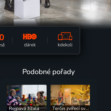
0
kdekoli
dárek
tně
Podobné pořady
Rejpavá žížala
Terčin zvířecí svět