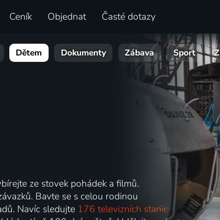
Ceník
Objednat
Časté dotazy
Dětem
Dokumenty
Zábava
Sport
Z
bírejte ze stovek pohádek a filmů.
závazků. Bavte se s celou rodinou
adů. Navíc sledujte
176 televizních stanic