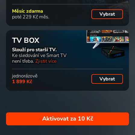
Měsíc zdarma
Vybrat
poté 229 Kč měs.
TV BOX
Slouží pro starší TV.
Ke sledování ve Smart TV
není třeba.
Zjistit více
jednorázově
Vybrat
1 899 Kč
Aktivovat za
10 Kč