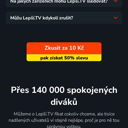
Na jakých zařízeních mohu Lepší.TV sledovat?
Můžu Lepší.TV kdykoli zrušit?
Zkusit za 10 Kč
Přes 140 000 spokojených
diváků
Můžeme o Lepší.TV říkat cokoliv chceme, ale tisíce
nadšených uživatelů ví stejně nejlépe, proč je pro ně tou
správnou volbou.