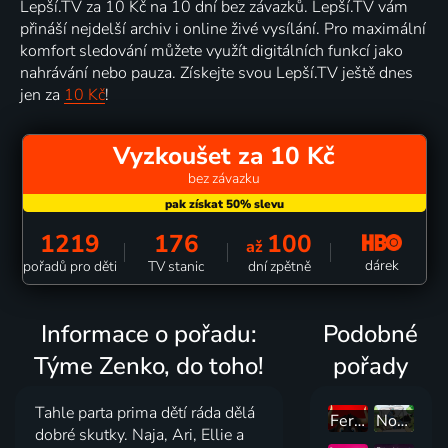
Lepší.TV za 10 Kč na 10 dní bez závazků. Lepší.TV vám
přináší nejdelší archiv i online živé vysílání. Pro maximální
komfort sledování můžete využít digitálních funkcí jako
nahrávání nebo pauza. Získejte svou Lepší.TV ještě dnes
jen za
10 Kč
!
Vyzkoušet za 10 Kč
bez závazku
1219
176
100
až
dárek
pořadů pro děti
TV stanic
dní zpětně
Informace o pořadu:
Podobné
Týme Zenko, do toho!
pořady
Tahle parta prima dětí ráda dělá
Ferdinand
Normálka: Ztracené nahrávky
dobré skutky. Naja, Ari, Ellie a