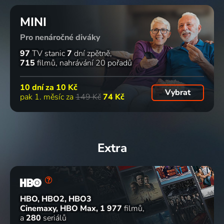
MINI
Pro nenáročné diváky
97
TV stanic
7
dní zpětně
715
filmů
nahrávání 20 pořadů
10 dní za
10 Kč
Vybrat
pak 1. měsíc za
149 Kč
74 Kč
Extra
HBO, HBO2, HBO3
Cinemaxy, HBO Max
1 977
filmů
a
280
seriálů