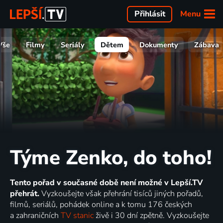
Menu
Přihlásit
Vše
Filmy
Seriály
Dětem
Dokumenty
Zábava
Týme Zenko, do toho!
Tento pořad v současné době není možné v Lepší.TV
přehrát.
Vyzkoušejte však přehrání tisíců jiných pořadů,
filmů, seriálů, pohádek online a k tomu 176 českých
a zahraničních
TV stanic
živě i 30 dní zpětně. Vyzkoušejte