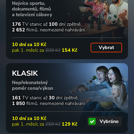
Nejvíce sportu,
dokumentů, filmů
a televizní zábavy
176
TV stanic
až
100
dní zpětně
2 652
filmů
neomezené nahrávání
10 dní za
10 Kč
Vybrat
pak 1. měsíc za
309 Kč
154 Kč
KLASIK
Nepřekonatelný
poměr cena/výkon
161
TV stanic
až
30
dní zpětně
1 850
filmů
neomezené nahrávání
10 dní za
10 Kč
Vybráno
pak 1. měsíc za
259 Kč
129 Kč