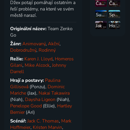
Džex potají pomáhají ostatním a
Čas na dobrodružství
Čas na dobrodružství: Daleké kraje
řeší problémy, na které ve svém
Supr čupr králíčci
Spongebob v kalhotách
městě narazí.
Jak vycvičit draky: Závod na hřeben
How To Train Your Dragon
Originální název:
Team Zenko
Go
Žánr:
Animovaný
,
Akční
,
Dobrodružný
,
Rodinný
Režie:
Karen J. Lloyd
,
Homeros
Gilani
,
Mike Alcock
,
Johnny
Darrell
Hrají a postavy:
Paulina
Gillisová
(Ponzu),
Dominic
Mariche
(Jax),
Nakai Takawira
(Niah),
Daysha Ligeon
(Niah),
Penelope Good
(Ellie),
Hartley
Bernier
(Ari)
Scénář:
Jack C. Thomas
,
Mark
Hoffmeier
,
Kristen Marvin
,