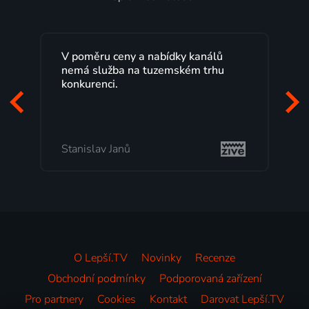
ídky kanálů
Lepší.TV sleduji už několik let s
emském trhu
maximální spokojeností. Velký vý
programů a nemuset běžet k TV n
začátek programu, to je přesně to,
mi vyhovuje.
Milada Tomešová
O Lepší.TV
Novinky
Recenze
Obchodní podmínky
Podporovaná zařízení
Pro partnery
Cookies
Kontakt
Darovat Lepší.TV