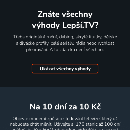
Znáte všechny
výhody Lepší.TV?
Třeba originální znění, dabing, skryté titulky, dětské
a divácké profily, celé seriály, rádia nebo rychlost
přehrávání. A to zdaleka není všechno.
Ukázat všechny výhody
na 10 dní
za 10 Kč
Objevte moderní způsob sledování televize, který už
nebudete chtít měnit. Užívejte si 176 stanic až 100 dní
zpětně, balíček HBO, obrovskou videotéku s více než