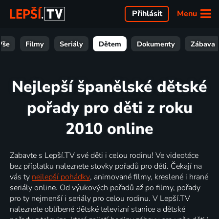
Menu
Přihlásit
Vše
Filmy
Seriály
Dětem
Dokumenty
Zábava
Nejlepší španělské dětské
pořady pro děti z roku
2010 online
Zabavte s Lepší.TV své děti i celou rodinu! Ve videotéce
bez příplatku naleznete stovky pořadů pro děti. Čekají na
vás ty
nejlepší pohádky
, animované filmy, kreslené i hrané
seriály online. Od výukových pořadů až po filmy, pořady
pro ty nejmenší i seriály pro celou rodinu. V Lepší.TV
naleznete oblíbené dětské televizní stanice a dětské