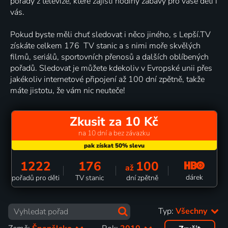
pořady z televize, které zajistí hodiny zábavy pro vaše děti i
vás.
Pokud byste měli chuť sledovat i něco jiného, s Lepší.TV
získáte celkem 176 TV stanic a s nimi moře skvělých
filmů, seriálů, sportovních přenosů a dalších oblíbených
pořadů. Sledovat je můžete kdekoliv v Evropské unii přes
jakékoliv internetové připojení až 100 dní zpětně, takže
máte jistotu, že vám nic neuteče!
Zkusit za 10 Kč
na 10 dní a bez závazku
1222
176
100
až
dárek
pořadů pro děti
TV stanic
dní zpětně
Typ:
Všechny