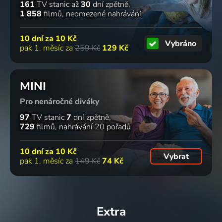
161
TV stanic
až
30
dní zpětně
1 858
filmů
neomezené nahrávání
10 dní za
10 Kč
Vybráno
pak 1. měsíc za
259 Kč
129 Kč
MINI
Pro nenáročné diváky
97
TV stanic
7
dní zpětně
729
filmů
nahrávání 20 pořadů
10 dní za
10 Kč
Vybrat
pak 1. měsíc za
149 Kč
74 Kč
Extra