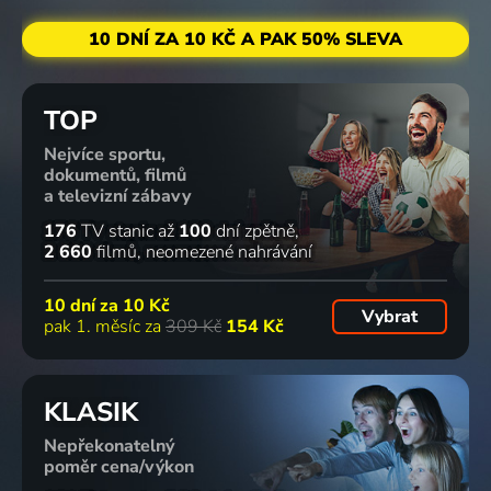
10 DNÍ ZA 10 KČ A PAK 50% SLEVA
TOP
Nejvíce sportu,
dokumentů, filmů
a televizní zábavy
176
TV stanic
až
100
dní zpětně
2 660
filmů
neomezené nahrávání
10 dní za
10 Kč
Vybrat
pak 1. měsíc za
309 Kč
154 Kč
KLASIK
Nepřekonatelný
poměr cena/výkon