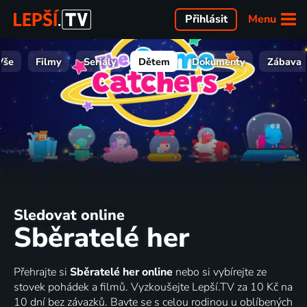
Menu
Přihlásit
Vše
Filmy
Seriály
Dětem
Dokumenty
Zábava
Sledovat online
Sběratelé her
Přehrajte si
Sběratelé her online
nebo si vybírejte ze
stovek pohádek a filmů. Vyzkoušejte Lepší.TV za 10 Kč na
10 dní bez závazků. Bavte se s celou rodinou u oblíbených