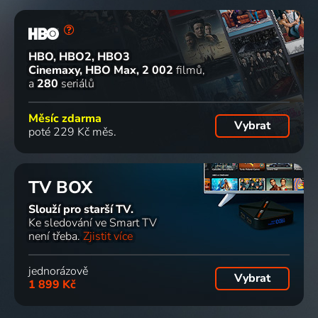
HBO, HBO2, HBO3
Cinemaxy, HBO Max
2 002
filmů
a
280
seriálů
Měsíc zdarma
Vybrat
poté 229 Kč měs.
TV BOX
Slouží pro starší TV.
Ke sledování ve Smart TV
není třeba.
Zjistit více
jednorázově
Vybrat
1 899 Kč