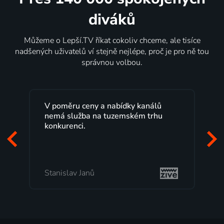
diváků
Můžeme o Lepší.TV říkat cokoliv chceme, ale tisíce
nadšených uživatelů ví stejně nejlépe, proč je pro ně tou
správnou volbou.
Lepší.TV sleduji už několik let s
maximální spokojeností. Velký výběr
programů a nemuset běžet k TV na
začátek programu, to je přesně to, co
mi vyhovuje.
Milada Tomešová