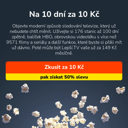
na 10 dní
za 10 Kč
Objevte moderní způsob sledování televize, který už
nebudete chtít měnit. Užívejte si 176 stanic až 100 dní
zpětně, balíček HBO, obrovskou videotéku s více než
9571 filmy a seriály a další funkce, které byste si přáli mít
už dávno. Poté může být Lepší.TV vaše už za 149 Kč
měsíčně.
Zkusit za 10 Kč