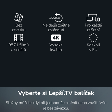
Bez
Nejdelší zpětné
Pro každé
závazku
zhlédnutí
zařízení
9571 filmů
Vysoká
Kdekoli
a seriálů
kvalita
v EU
Vyberte si Lepší.TV balíček
Služby můžete kdykoli jednoduše změnit nebo zrušit. Vše
je bez závazku.