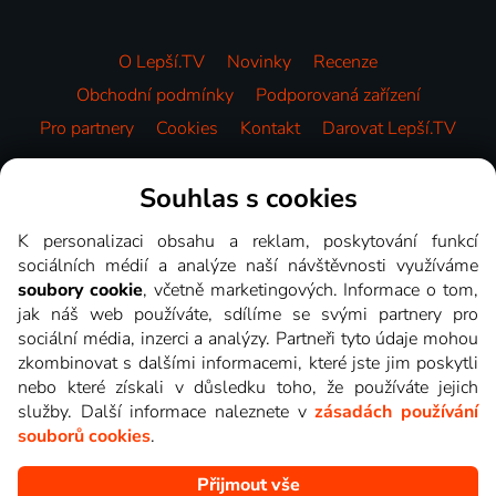
O Lepší.TV
Novinky
Recenze
Obchodní podmínky
Podporovaná zařízení
Pro partnery
Cookies
Kontakt
Darovat Lepší.TV
Videotéka
Souhlas s cookies
K personalizaci obsahu a reklam, poskytování funkcí
sociálních médií a analýze naší návštěvnosti využíváme
soubory cookie
, včetně marketingových. Informace o tom,
jak náš web používáte, sdílíme se svými partnery pro
sociální média, inzerci a analýzy. Partneři tyto údaje mohou
zkombinovat s dalšími informacemi, které jste jim poskytli
nebo které získali v důsledku toho, že používáte jejich
služby. Další informace naleznete v
zásadách používání
souborů cookies
.
Přijmout vše
Copyright © goNET s.r.o. Na tomto webu jsou zobrazovány