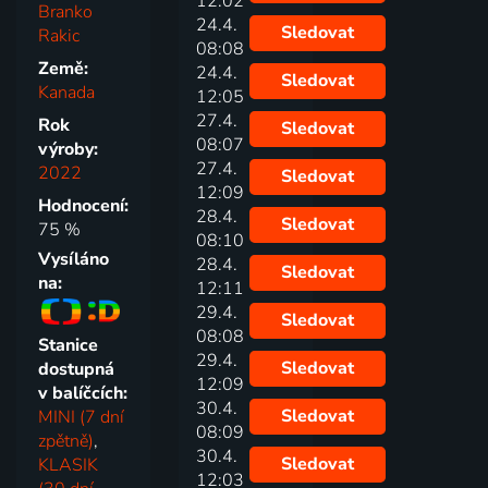
12:02
Branko
24.4.
Sledovat
Rakic
08:08
Země:
24.4.
Sledovat
Kanada
12:05
27.4.
Rok
Sledovat
08:07
výroby:
27.4.
2022
Sledovat
12:09
Hodnocení:
28.4.
Sledovat
75 %
08:10
Vysíláno
28.4.
Sledovat
na:
12:11
29.4.
Sledovat
08:08
Stanice
29.4.
Sledovat
dostupná
12:09
v balíčcích:
30.4.
Sledovat
MINI (7 dní
08:09
zpětně)
,
30.4.
Sledovat
KLASIK
12:03