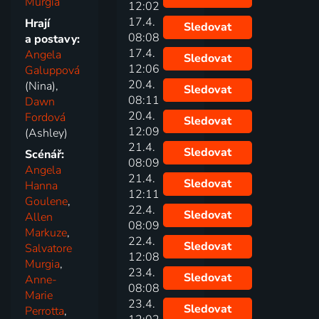
Murgia
12:02
17.4.
Hrají
Sledovat
08:08
a postavy:
17.4.
Angela
Sledovat
12:06
Galuppová
20.4.
(Nina),
Sledovat
08:11
Dawn
20.4.
Fordová
Sledovat
12:09
(Ashley)
21.4.
Sledovat
Scénář:
08:09
Angela
21.4.
Sledovat
Hanna
12:11
Goulene
,
22.4.
Sledovat
Allen
08:09
Markuze
,
22.4.
Sledovat
Salvatore
12:08
Murgia
,
23.4.
Sledovat
Anne-
08:08
Marie
23.4.
Sledovat
Perrotta
,