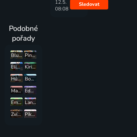
12.5.
Sledovat
08:08
Podobné
pořady
Bluey
Pinocchiova zázračná dedinka
Ella, Oskar a Hú
Kiri a Lou
HúHú
Bodláček a Jehlinka
Malý medvídek Pompon
Eddie, připravit, jdem!
Emma a guru
Lana Longbeard
Zvířecí televize
Píkova Zoo