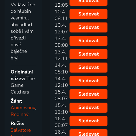
Sledovat
Vydávají se
12:05
do hlubin
10.4.
Sledovat
vesmíru,
08:11
aby odtud
10.4.
Sledovat
sobě i vám
12:07
přivezli
13.4.
Sledovat
nové
08:08
báječné
13.4.
Sledovat
hry!
12:11
14.4.
Sledovat
Originální
08:10
název:
The
14.4.
Sledovat
Game
12:10
Catchers
15.4.
Sledovat
08:07
Žánr:
15.4.
Sledovat
Animovaný
,
12:10
Rodinný
16.4.
Sledovat
Režie:
08:07
Salvatore
16.4.
Sledovat