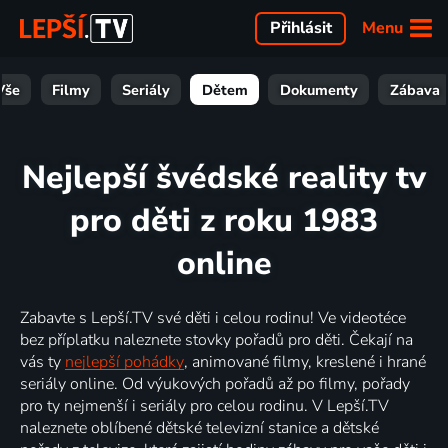
Menu
Přihlásit
Vše
Filmy
Seriály
Dětem
Dokumenty
Zábava
Nejlepší švédské reality tv
pro děti z roku 1983
online
Zabavte s Lepší.TV své děti i celou rodinu! Ve videotéce
bez příplatku naleznete stovky pořadů pro děti. Čekají na
vás ty
nejlepší pohádky
, animované filmy, kreslené i hrané
seriály online. Od výukových pořadů až po filmy, pořady
pro ty nejmenší i seriály pro celou rodinu. V Lepší.TV
naleznete oblíbené dětské televizní stanice a dětské