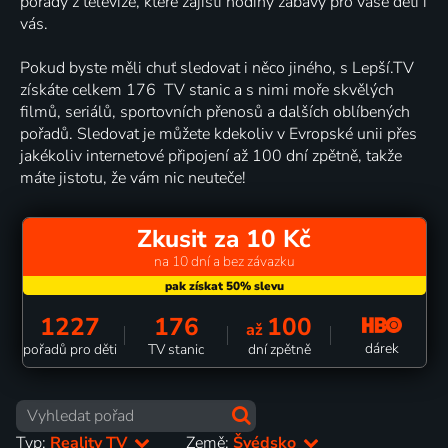
pořady z televize, které zajistí hodiny zábavy pro vaše děti i
vás.
Pokud byste měli chuť sledovat i něco jiného, s Lepší.TV
získáte celkem 176 TV stanic a s nimi moře skvělých
filmů, seriálů, sportovních přenosů a dalších oblíbených
pořadů. Sledovat je můžete kdekoliv v Evropské unii přes
jakékoliv internetové připojení až 100 dní zpětně, takže
máte jistotu, že vám nic neuteče!
Zkusit za 10 Kč
na 10 dní a bez závazku
1227
176
100
až
dárek
pořadů pro děti
TV stanic
dní zpětně
Typ:
Reality TV
Země:
Švédsko