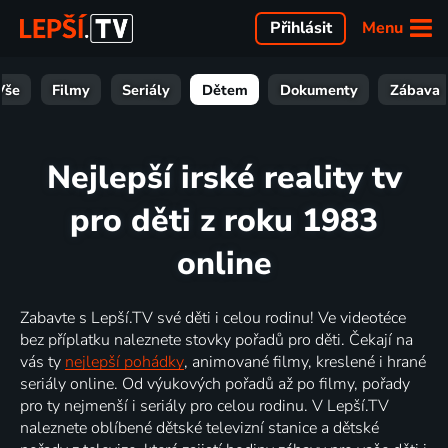
Menu
Přihlásit
Vše
Filmy
Seriály
Dětem
Dokumenty
Zábava
Nejlepší irské reality tv
pro děti z roku 1983
online
Zabavte s Lepší.TV své děti i celou rodinu! Ve videotéce
bez příplatku naleznete stovky pořadů pro děti. Čekají na
vás ty
nejlepší pohádky
, animované filmy, kreslené i hrané
seriály online. Od výukových pořadů až po filmy, pořady
pro ty nejmenší i seriály pro celou rodinu. V Lepší.TV
naleznete oblíbené dětské televizní stanice a dětské