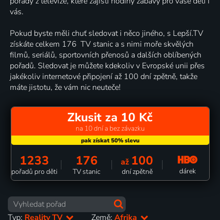
pořady z televize, které zajistí hodiny zábavy pro vaše děti i
vás.
Pokud byste měli chuť sledovat i něco jiného, s Lepší.TV
získáte celkem 176 TV stanic a s nimi moře skvělých
filmů, seriálů, sportovních přenosů a dalších oblíbených
pořadů. Sledovat je můžete kdekoliv v Evropské unii přes
jakékoliv internetové připojení až 100 dní zpětně, takže
máte jistotu, že vám nic neuteče!
Zkusit za 10 Kč
na 10 dní a bez závazku
1233
176
100
až
dárek
pořadů pro děti
TV stanic
dní zpětně
Typ:
Reality TV
Země:
Afrika