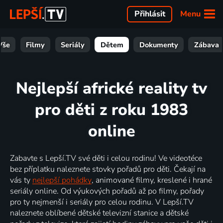
Menu
Přihlásit
Vše
Filmy
Seriály
Dětem
Dokumenty
Zábava
Nejlepší africké reality tv
pro děti z roku 1983
online
Zabavte s Lepší.TV své děti i celou rodinu! Ve videotéce
bez příplatku naleznete stovky pořadů pro děti. Čekají na
vás ty
nejlepší pohádky
, animované filmy, kreslené i hrané
seriály online. Od výukových pořadů až po filmy, pořady
pro ty nejmenší i seriály pro celou rodinu. V Lepší.TV
naleznete oblíbené dětské televizní stanice a dětské