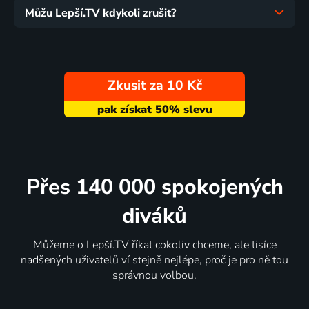
Můžu Lepší.TV kdykoli zrušit?
Zkusit za 10 Kč
Přes 140 000 spokojených
diváků
Můžeme o Lepší.TV říkat cokoliv chceme, ale tisíce
nadšených uživatelů ví stejně nejlépe, proč je pro ně tou
správnou volbou.