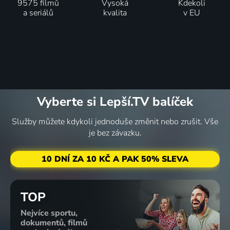
9575 filmů
Vysoká
Kdekoli
a seriálů
kvalita
v EU
Vyberte si Lepší.TV balíček
Služby můžete kdykoli jednoduše změnit nebo zrušit. Vše
je bez závazku.
10 DNÍ ZA 10 KČ A PAK 50% SLEVA
TOP
Nejvíce sportu,
dokumentů, filmů