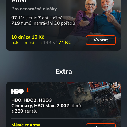
MINI
Pro nenáročné diváky
97
TV stanic
7
dní zpětně
719
filmů
nahrávání 20 pořadů
10 dní za
10 Kč
Vybrat
pak 1. měsíc za
149 Kč
74 Kč
Extra
HBO, HBO2, HBO3
Cinemaxy, HBO Max
2 002
filmů
a
280
seriálů
Měsíc zdarma