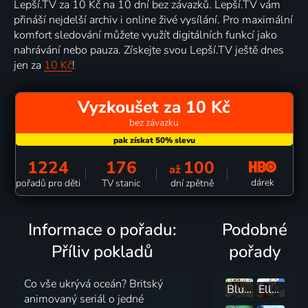
Lepší.TV za 10 Kč na 10 dní bez závazků. Lepší.TV vám
přináší nejdelší archiv i online živé vysílání. Pro maximální
komfort sledování můžete využít digitálních funkcí jako
nahrávání nebo pauza. Získejte svou Lepší.TV ještě dnes
jen za
10 Kč
!
Vyzkoušet za 10 Kč
bez závazku
1224
176
100
až
dárek
pořadů pro děti
TV stanic
dní zpětně
Informace o pořadu:
Podobné
Příliv pokladů
pořady
Co vše ukrývá oceán? Britský
Bluey
Ella, Oskar a Hú
animovaný seriál o jedné