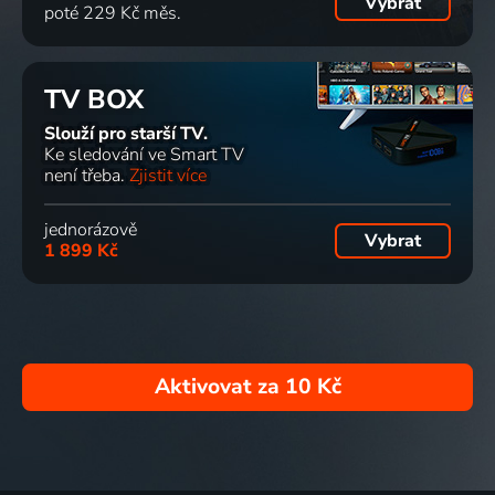
Vybrat
poté 229 Kč měs.
TV BOX
Slouží pro starší TV.
Ke sledování ve Smart TV
není třeba.
Zjistit více
jednorázově
Vybrat
1 899 Kč
Aktivovat za
10 Kč