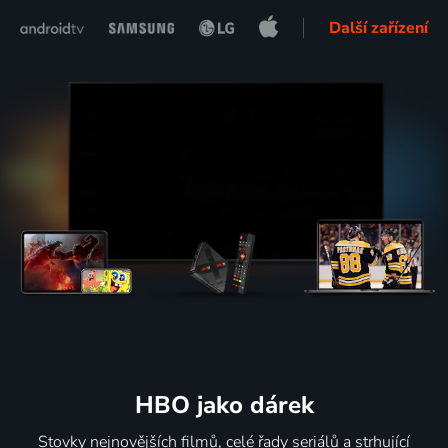
Další zařízení
HBO jako dárek
Stovky nejnovějších filmů, celé řady seriálů a strhující