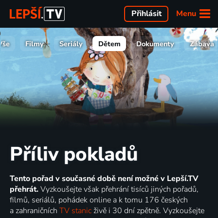
Menu
Přihlásit
Vše
Filmy
Seriály
Dětem
Dokumenty
Zábava
Příliv pokladů
Tento pořad v současné době není možné v Lepší.TV
přehrát.
Vyzkoušejte však přehrání tisíců jiných pořadů,
filmů, seriálů, pohádek online a k tomu 176 českých
a zahraničních
TV stanic
živě i 30 dní zpětně. Vyzkoušejte