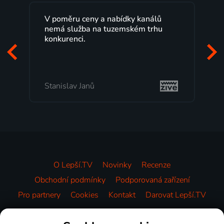
V poměru ceny a nabídky kanálů
nemá služba na tuzemském trhu
konkurenci.
Stanislav Janů
O Lepší.TV
Novinky
Recenze
Obchodní podmínky
Podporovaná zařízení
Pro partnery
Cookies
Kontakt
Darovat Lepší.TV
Videotéka