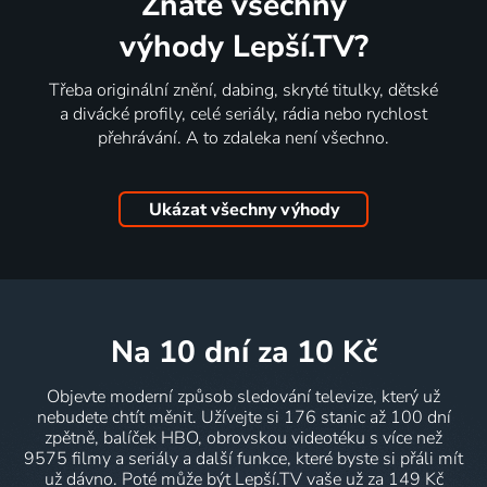
Znáte všechny
výhody Lepší.TV?
Třeba originální znění, dabing, skryté titulky, dětské
a divácké profily, celé seriály, rádia nebo rychlost
přehrávání. A to zdaleka není všechno.
Ukázat všechny výhody
na 10 dní
za 10 Kč
Objevte moderní způsob sledování televize, který už
nebudete chtít měnit. Užívejte si 176 stanic až 100 dní
zpětně, balíček HBO, obrovskou videotéku s více než
9575 filmy a seriály a další funkce, které byste si přáli mít
už dávno. Poté může být Lepší.TV vaše už za 149 Kč