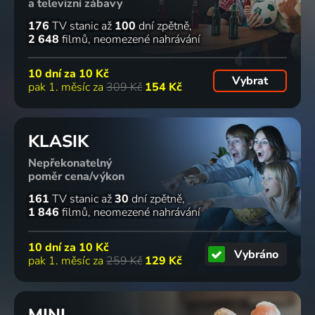
a televizní zábavy
176
TV stanic
až
100
dní zpětně
2 648
filmů
neomezené nahrávání
10 dní za
10 Kč
Vybrat
pak 1. měsíc za
309 Kč
154 Kč
KLASIK
Nepřekonatelný
poměr cena/výkon
161
TV stanic
až
30
dní zpětně
1 846
filmů
neomezené nahrávání
10 dní za
10 Kč
Vybráno
pak 1. měsíc za
259 Kč
129 Kč