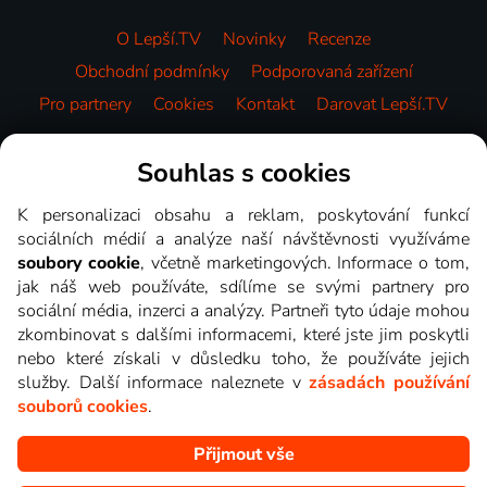
O Lepší.TV
Novinky
Recenze
Obchodní podmínky
Podporovaná zařízení
Pro partnery
Cookies
Kontakt
Darovat Lepší.TV
Videotéka
Souhlas s cookies
K personalizaci obsahu a reklam, poskytování funkcí
sociálních médií a analýze naší návštěvnosti využíváme
soubory cookie
, včetně marketingových. Informace o tom,
jak náš web používáte, sdílíme se svými partnery pro
sociální média, inzerci a analýzy. Partneři tyto údaje mohou
zkombinovat s dalšími informacemi, které jste jim poskytli
nebo které získali v důsledku toho, že používáte jejich
služby. Další informace naleznete v
zásadách používání
souborů cookies
.
Přijmout vše
Copyright © goNET s.r.o. Na tomto webu jsou zobrazovány
obrázky z pořadů TV stanic, které můžete sledovat v Lepší.TV.