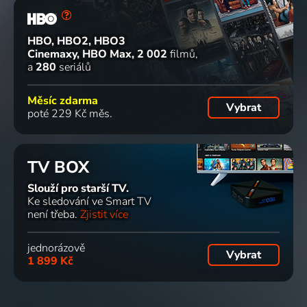
HBO, HBO2, HBO3
Cinemaxy, HBO Max
2 002
filmů
a
280
seriálů
Měsíc zdarma
Vybrat
poté 229 Kč měs.
TV BOX
Slouží pro starší TV.
Ke sledování ve Smart TV
není třeba.
Zjistit více
jednorázově
Vybrat
1 899 Kč