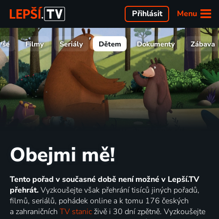
Menu
Přihlásit
Vše
Filmy
Seriály
Dětem
Dokumenty
Zábava
Obejmi mě!
Tento pořad v současné době není možné v Lepší.TV
přehrát.
Vyzkoušejte však přehrání tisíců jiných pořadů,
filmů, seriálů, pohádek online a k tomu 176 českých
a zahraničních
TV stanic
živě i 30 dní zpětně. Vyzkoušejte