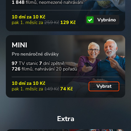
1 848
filmů
neomezené nahrávání
10 dní za
10 Kč
Vybráno
pak 1. měsíc za
259 Kč
129 Kč
MINI
Pro nenáročné diváky
97
TV stanic
7
dní zpětně
726
filmů
nahrávání 20 pořadů
10 dní za
10 Kč
Vybrat
pak 1. měsíc za
149 Kč
74 Kč
Extra