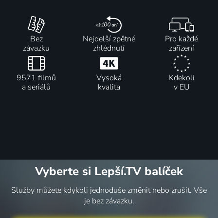
Bez
Nejdelší zpětné
Pro každé
závazku
zhlédnutí
zařízení
9571 filmů
Vysoká
Kdekoli
a seriálů
kvalita
v EU
Vyberte si Lepší.TV balíček
Služby můžete kdykoli jednoduše změnit nebo zrušit. Vše
je bez závazku.