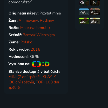
dobrodružství.
Kiri a Lou
Lístku, leť!
Petronela, Jabloňová čarodějka
Ach, ten pokrok!
Originální název:
Przytul mnie
Žánr:
Animovaný
,
Rodinný
Leo, strážce přírody
Stella a Sam
Režie:
Mateusz Jarmulski
Scénář:
Bartosz Wierzbięta
Země:
Polsko
Rok výroby:
2016
Hodnocení:
86 %
Vysíláno na:
Stanice dostupná v balíčcích:
MINI (7 dní zpětně)
,
KLASIK
(30 dní zpětně)
,
TOP (100 dní
zpětně)