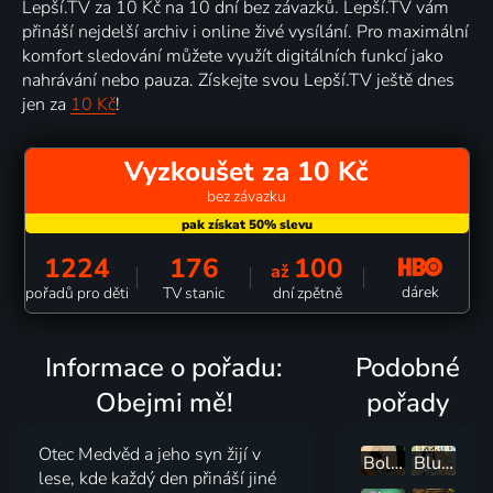
Lepší.TV za 10 Kč na 10 dní bez závazků. Lepší.TV vám
přináší nejdelší archiv i online živé vysílání. Pro maximální
komfort sledování můžete využít digitálních funkcí jako
nahrávání nebo pauza. Získejte svou Lepší.TV ještě dnes
jen za
10 Kč
!
Vyzkoušet za 10 Kč
bez závazku
1224
176
100
až
dárek
pořadů pro děti
TV stanic
dní zpětně
Informace o pořadu:
Podobné
Obejmi mě!
pořady
Otec Medvěd a jeho syn žijí v
Bolek a Lolek
Bluey
lese, kde každý den přináší jiné