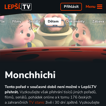
Menu
Přihlásit
Vše
Filmy
Seriály
Dětem
Dokumenty
Zábava
Monchhichi
Tento pořad v současné době není možné v Lepší.TV
přehrát.
Vyzkoušejte však přehrání tisíců jiných pořadů,
filmů, seriálů, pohádek online a k tomu 176 českých
a zahraničních
TV stanic
živě i 30 dní zpětně. Vyzkoušejte