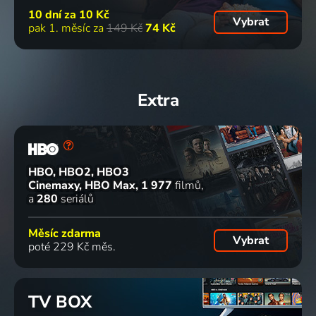
10 dní za
10 Kč
Vybrat
pak 1. měsíc za
149 Kč
74 Kč
Extra
HBO, HBO2, HBO3
Cinemaxy, HBO Max
1 977
filmů
a
280
seriálů
Měsíc zdarma
Vybrat
poté 229 Kč měs.
TV BOX