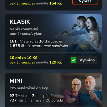
Vybrat
pak 1. měsíc za
309 Kč
154 Kč
KLASIK
Nepřekonatelný
poměr cena/výkon
161
TV stanic
až
30
dní zpětně
1 875
filmů
neomezené nahrávání
10 dní za
10 Kč
Vybráno
pak 1. měsíc za
259 Kč
129 Kč
MINI
Pro nenáročné diváky
97
TV stanic
7
dní zpětně
727
filmů
nahrávání 20 pořadů