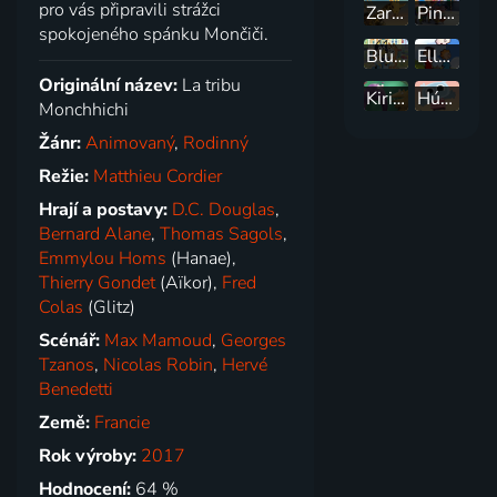
pro vás připravili strážci
Zarafa
Pinocchiova zázračná dedinka
spokojeného spánku Mončiči.
Bluey
Ella, Oskar a Hú
Originální název:
La tribu
Kiri a Lou
HúHú
Monchhichi
Žánr:
Animovaný
,
Rodinný
Režie:
Matthieu Cordier
Hrají a postavy:
D.C. Douglas
,
Bernard Alane
,
Thomas Sagols
,
Emmylou Homs
(Hanae),
Thierry Gondet
(Aïkor),
Fred
Colas
(Glitz)
Scénář:
Max Mamoud
,
Georges
Tzanos
,
Nicolas Robin
,
Hervé
Benedetti
Země:
Francie
Rok výroby:
2017
Hodnocení:
64 %