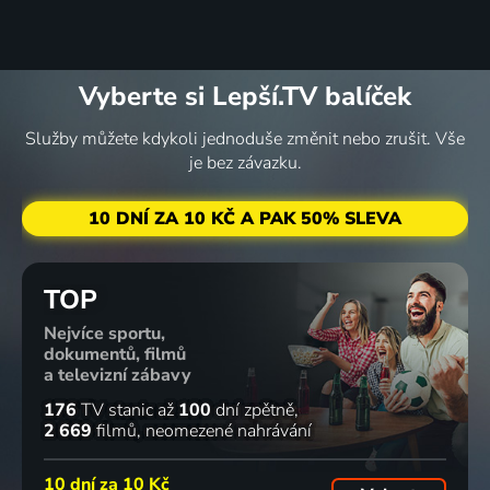
Vyberte si Lepší.TV balíček
Služby můžete kdykoli jednoduše změnit nebo zrušit. Vše
je bez závazku.
10 DNÍ ZA 10 KČ A PAK 50% SLEVA
TOP
Nejvíce sportu,
dokumentů, filmů
a televizní zábavy
176
TV stanic
až
100
dní zpětně
2 669
filmů
neomezené nahrávání
10 dní za
10 Kč