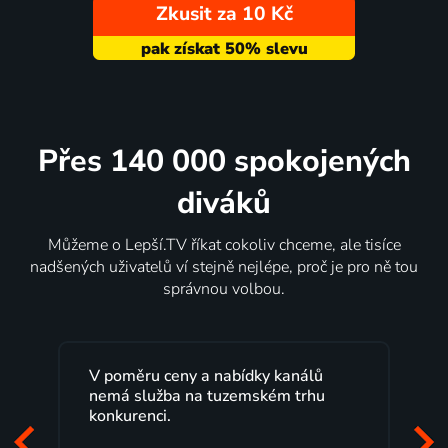
Zkusit za 10 Kč
Přes 140 000 spokojených
diváků
Můžeme o Lepší.TV říkat cokoliv chceme, ale tisíce
nadšených uživatelů ví stejně nejlépe, proč je pro ně tou
správnou volbou.
V poměru ceny a nabídky kanálů
Lepší.TV sl
nemá služba na tuzemském trhu
maximální 
konkurenci.
programů 
začátek pr