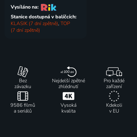
Vysíláno na:
Stanice dostupná v balíčcích:
KLASIK (7 dní zpětně)
,
TOP
(7 dní zpětně)
Bez
Nejdelší zpětné
Pro každé
závazku
zhlédnutí
zařízení
9586 filmů
Vysoká
Kdekoli
a seriálů
kvalita
v EU