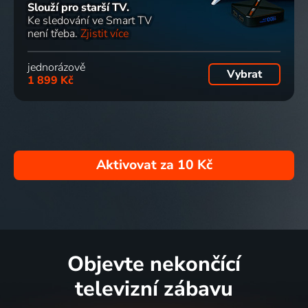
Slouží pro starší TV.
Ke sledování ve Smart TV
není třeba.
Zjistit více
jednorázově
Vybrat
1 899 Kč
Aktivovat za
10 Kč
Objevte nekončící
televizní zábavu