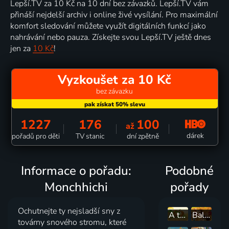
Lepší.TV za 10 Kč na 10 dní bez závazků. Lepší.TV vám
přináší nejdelší archiv i online živé vysílání. Pro maximální
komfort sledování můžete využít digitálních funkcí jako
nahrávání nebo pauza. Získejte svou Lepší.TV ještě dnes
jen za
10 Kč
!
Vyzkoušet za 10 Kč
bez závazku
1227
176
100
až
dárek
pořadů pro děti
TV stanic
dní zpětně
Informace o pořadu:
Podobné
Monchhichi
pořady
Ochutnejte ty nejsladší sny z
A table les enfants
Balíci
továrny snového stromu, které