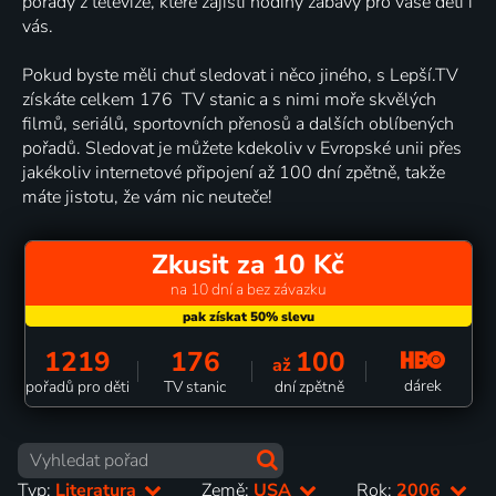
pořady z televize, které zajistí hodiny zábavy pro vaše děti i
vás.
Pokud byste měli chuť sledovat i něco jiného, s Lepší.TV
získáte celkem 176 TV stanic a s nimi moře skvělých
filmů, seriálů, sportovních přenosů a dalších oblíbených
pořadů. Sledovat je můžete kdekoliv v Evropské unii přes
jakékoliv internetové připojení až 100 dní zpětně, takže
máte jistotu, že vám nic neuteče!
Zkusit za 10 Kč
na 10 dní a bez závazku
1219
176
100
až
dárek
pořadů pro děti
TV stanic
dní zpětně
Typ:
Literatura
Země:
USA
Rok:
2006