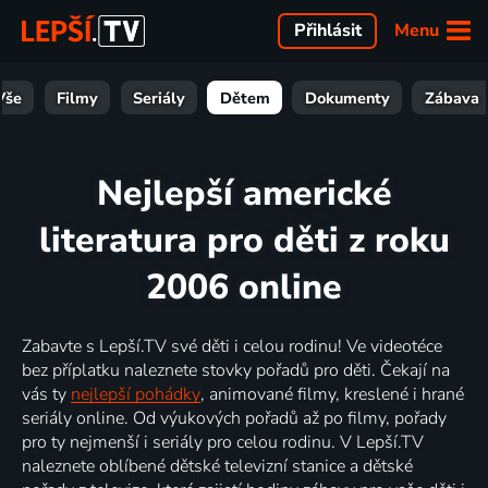
Menu
Přihlásit
Vše
Filmy
Seriály
Dětem
Dokumenty
Zábava
Nejlepší americké
literatura pro děti z roku
2006 online
Zabavte s Lepší.TV své děti i celou rodinu! Ve videotéce
bez příplatku naleznete stovky pořadů pro děti. Čekají na
vás ty
nejlepší pohádky
, animované filmy, kreslené i hrané
seriály online. Od výukových pořadů až po filmy, pořady
pro ty nejmenší i seriály pro celou rodinu. V Lepší.TV
naleznete oblíbené dětské televizní stanice a dětské