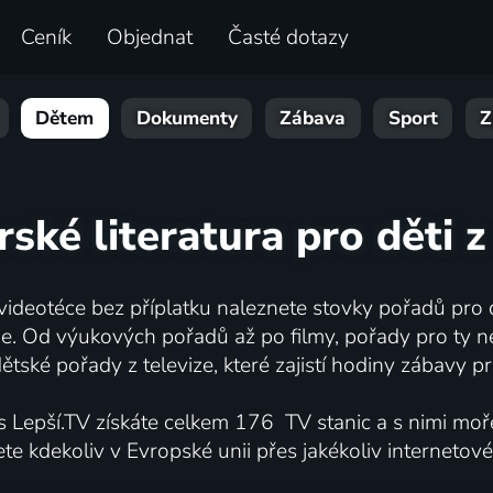
Ceník
Objednat
Časté dotazy
Dětem
Dokumenty
Zábava
Sport
Z
ské literatura pro děti 
 videotéce bez příplatku naleznete stovky pořadů pro d
ne. Od výukových pořadů až po filmy, pořady pro ty ne
ětské pořady z televize, které zajistí hodiny zábavy pro
 s Lepší.TV získáte celkem 176 TV stanic a s nimi moř
te kdekoliv v Evropské unii přes jakékoliv internetové