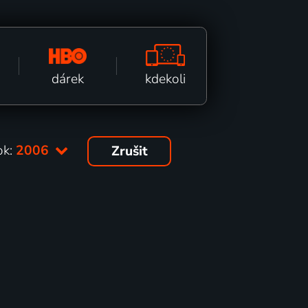
kdekoli
dárek
ok:
2006
Zrušit