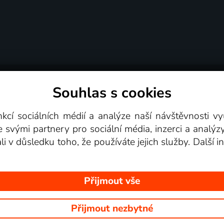
Souhlas s cookies
dní podmínky
Podporovaná zařízení
Pro partne
nkcí sociálních médií a analýze naší návštěvnosti 
e svými partnery pro sociální média, inzerci a analýz
Videotéka
ali v důsledku toho, že používáte jejich služby. Další
Přijmout vše
Přijmout nezbytné