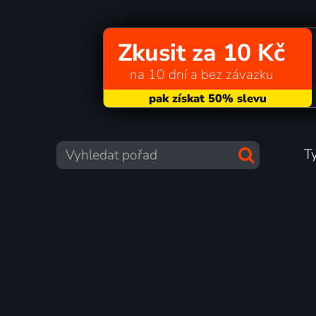
Zkusit za 10 Kč
na 10 dní a bez závazku
T