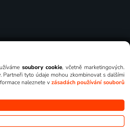
ry
Cookies
Kontakt
Darovat Lepší.TV
využíváme
soubory cookie
, včetně marketingových.
y. Partneři tyto údaje mohou zkombinovat s dalšími
 informace naleznete v
zásadách používání souborů