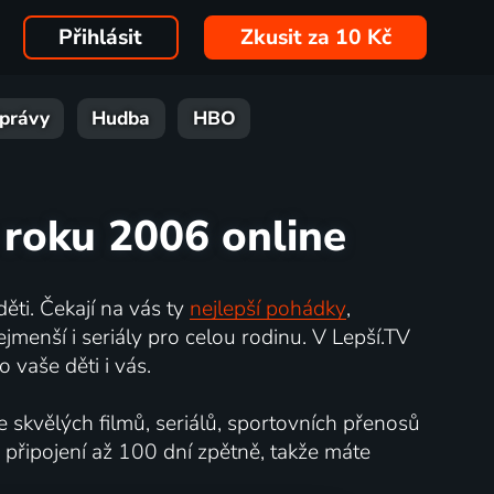
Přihlásit
Zkusit za 10 Kč
právy
Hudba
HBO
z roku 2006 online
ěti. Čekají na vás ty
nejlepší pohádky
,
jmenší i seriály pro celou rodinu. V Lepší.TV
 vaše děti i vás.
e skvělých filmů, seriálů, sportovních přenosů
 připojení až 100 dní zpětně, takže máte