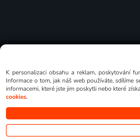
O Lepší.TV
Novinky
Recenze
Obcho
K personalizaci obsahu a reklam, poskytování fu
Informace o tom, jak náš web používáte, sdílíme s
informacemi, které jste jim poskytli nebo které získ
cookies
.