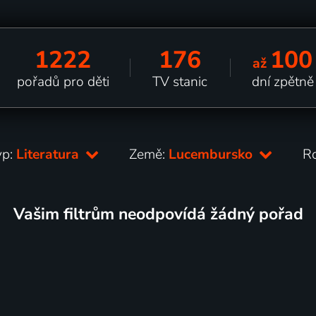
1222
176
100
až
pořadů pro děti
TV stanic
dní zpětně
yp:
Literatura
Země:
Lucembursko
R
Vašim filtrům neodpovídá žádný pořad