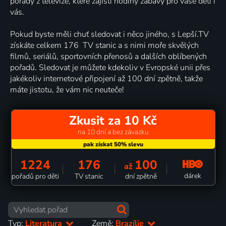
pořady z televize, které zajistí hodiny zábavy pro vaše děti i
vás.
Pokud byste měli chuť sledovat i něco jiného, s Lepší.TV
získáte celkem 176 TV stanic a s nimi moře skvělých
filmů, seriálů, sportovních přenosů a dalších oblíbených
pořadů. Sledovat je můžete kdekoliv v Evropské unii přes
jakékoliv internetové připojení až 100 dní zpětně, takže
máte jistotu, že vám nic neuteče!
Zkusit za 10 Kč
na 10 dní a bez závazku
1224
176
100
až
dárek
pořadů pro děti
TV stanic
dní zpětně
Typ:
Literatura
Země:
Brazílie