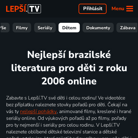
Menu
Přihlásit
Vše
Filmy
Seriály
Dětem
Dokumenty
Zábava
Nejlepší brazilské
literatura pro děti z roku
2006 online
Zabavte s Lepší.TV své děti i celou rodinu! Ve videotéce
bez příplatku naleznete stovky pořadů pro děti. Čekají na
vás ty
nejlepší pohádky
, animované filmy, kreslené i hrané
seriály online. Od výukových pořadů až po filmy, pořady
pro ty nejmenší i seriály pro celou rodinu. V Lepší.TV
naleznete oblíbené dětské televizní stanice a dětské