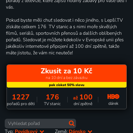
pořady z televize, které zajistí hodiny zábavy pro vaše děti i
vás.
Pokud byste měli chuť sledovat i něco jiného, s Lepší.TV
získáte celkem 176 TV stanic a s nimi moře skvělých
filmů, seriálů, sportovních přenosů a dalších oblíbených
pořadů. Sledovat je můžete kdekoliv v Evropské unii přes
jakékoliv internetové připojení až 100 dní zpětně, takže
máte jistotu, že vám nic neuteče!
Zkusit za 10 Kč
na 10 dní a bez závazku
1227
176
100
až
dárek
pořadů pro děti
TV stanic
dní zpětně
Typ:
Povídkový
Země:
Dánsko