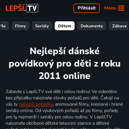
Menu
Přihlásit
Vše
Filmy
Seriály
Dětem
Dokumenty
Zábava
Nejlepší dánské
povídkový pro děti z roku
2011 online
Zabavte s Lepší.TV své děti i celou rodinu! Ve videotéce
bez příplatku naleznete stovky pořadů pro děti. Čekají na
vás ty
nejlepší pohádky
, animované filmy, kreslené i hrané
seriály online. Od výukových pořadů až po filmy, pořady
pro ty nejmenší i seriály pro celou rodinu. V Lepší.TV
naleznete oblíbené dětské televizní stanice a dětské