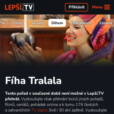
Menu
Přihlásit
Vše
Filmy
Seriály
Dětem
Dokumenty
Zábava
Fíha Tralala
Tento pořad v současné době není možné v Lepší.TV
přehrát.
Vyzkoušejte však přehrání tisíců jiných pořadů,
filmů, seriálů, pohádek online a k tomu 176 českých
a zahraničních
TV stanic
živě i 30 dní zpětně. Vyzkoušejte