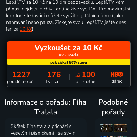
Lepší.TV za 10 Kč na 10 dní bez závazků. Lepší.TV vám
přináší nejdelší archiv i online živé vysílání. Pro maximální
komfort sledování můžete využít digitálních funkcí jako
nahrávání nebo pauza. Získejte svou Lepší.TV ještě dnes
jen za
10 Kč
!
Vyzkoušet za 10 Kč
bez závazku
1227
176
100
až
dárek
pořadů pro děti
TV stanic
dní zpětně
Informace o pořadu: Fíha
Podobné
Tralala
pořady
Skřítek Fíha tralala přichází s
Čudná príroda
Jogínci v přírodě
veselými písničkami i se svým