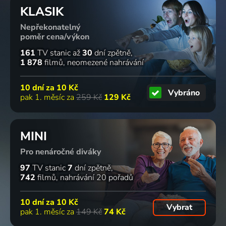
KLASIK
Nepřekonatelný
poměr cena/výkon
161
TV stanic
až
30
dní zpětně
1 878
filmů
neomezené nahrávání
10 dní za
10 Kč
Vybráno
pak 1. měsíc za
259 Kč
129 Kč
MINI
Pro nenáročné diváky
97
TV stanic
7
dní zpětně
742
filmů
nahrávání 20 pořadů
10 dní za
10 Kč
Vybrat
pak 1. měsíc za
149 Kč
74 Kč