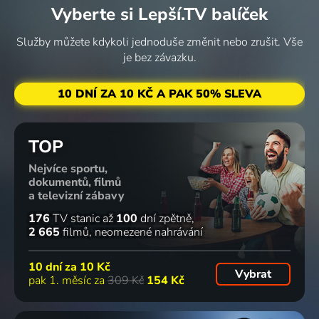
Vyberte si Lepší.TV balíček
Služby můžete kdykoli jednoduše změnit nebo zrušit. Vše
je bez závazku.
10 DNÍ ZA 10 KČ A PAK 50% SLEVA
TOP
Nejvíce sportu,
dokumentů, filmů
a televizní zábavy
176
TV stanic
až
100
dní zpětně
2 665
filmů
neomezené nahrávání
10 dní za
10 Kč
Vybrat
pak 1. měsíc za
309 Kč
154 Kč