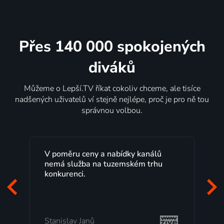
Přes 140 000 spokojených
diváků
Můžeme o Lepší.TV říkat cokoliv chceme, ale tisíce
nadšených uživatelů ví stejně nejlépe, proč je pro ně tou
správnou volbou.
měru ceny a nabídky kanálů
Lepší.TV sleduji u
 služba na tuzemském trhu
maximální spokoje
urenci.
programů a nemus
začátek programu,
mi vyhovuje.
islav Janů
Milada Tomešová