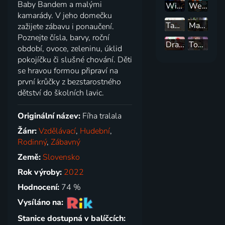
Baby Bandem a malými
Wifina
Websterovi
kamarády. V jeho domečku
Tamtam
Malý pán
zažijete zábavu i ponaučení.
Poznejte čísla, barvy, roční
Draci v hrnci
Tonko, Slávka a kúzelné svetlo
období, ovoce, zeleninu, úklid
pokojíčku či slušné chování. Děti
se hravou formou připraví na
první krůčky z bezstarostného
dětství do školních lavic.
Originální název:
Fíha tralala
Žánr:
Vzdělávací
,
Hudební
,
Rodinný
,
Zábavný
Země:
Slovensko
Rok výroby:
2022
Hodnocení:
74 %
Vysíláno na:
Stanice dostupná v balíčcích: