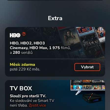
Extra
HBO, HBO2, HBO3
Cinemaxy, HBO Max
1 975
filmů
a
280
seriálů
Měsíc zdarma
Vybrat
poté 229 Kč měs.
TV BOX
Slouží pro starší TV.
Ke sledování ve Smart TV
není třeba.
Zjistit více