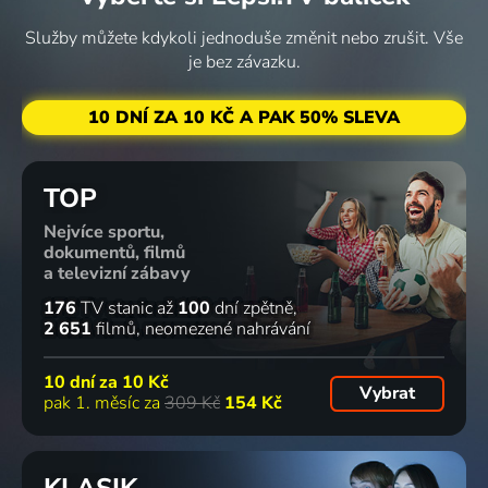
Služby můžete kdykoli jednoduše změnit nebo zrušit. Vše
je bez závazku.
10 DNÍ ZA 10 KČ A PAK 50% SLEVA
TOP
Nejvíce sportu,
dokumentů, filmů
a televizní zábavy
176
TV stanic
až
100
dní zpětně
2 651
filmů
neomezené nahrávání
10 dní za
10 Kč
Vybrat
pak 1. měsíc za
309 Kč
154 Kč
KLASIK