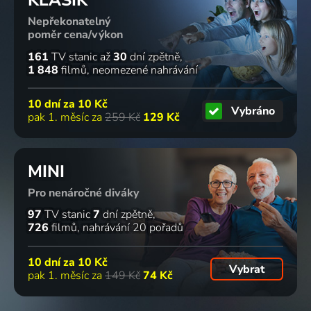
Nepřekonatelný
poměr cena/výkon
161
TV stanic
až
30
dní zpětně
1 848
filmů
neomezené nahrávání
10 dní za
10 Kč
Vybráno
pak 1. měsíc za
259 Kč
129 Kč
MINI
Pro nenáročné diváky
97
TV stanic
7
dní zpětně
726
filmů
nahrávání 20 pořadů
10 dní za
10 Kč
Vybrat
pak 1. měsíc za
149 Kč
74 Kč