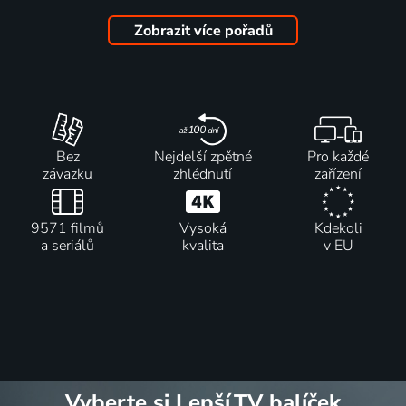
draka:
Lexikon
Zobrazit více pořadů
draků
2011 | USA | Animovaný, Dobrodružný, Fantasy, Komedie, Rodinný
Bez
Nejdelší zpětné
Pro každé
závazku
zhlédnutí
zařízení
9571 filmů
Vysoká
Kdekoli
a seriálů
kvalita
v EU
Vyberte si Lepší.TV balíček