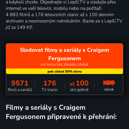
a kdykoli chcete. Objednejte si Lepší.TV a sledujte přes
internet ve vaší televizi, mobilu nebo na počítači
4 883 filmů a 176 televizních stanic až s 100 denním
archivem a neomezeným nahráváním. Bavte se s Lepší.TV
již za 149 Kč!
Sledovat filmy a seriály s Craigem
Fergusonem
a k tomu bez závazku získat
9571
176
100
až
dárek
filmů a seriálů
TV stanic
dní zpětně
filmy a seriály s Craigem
Fergusonem připravené k přehrání: