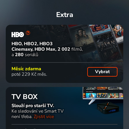
Extra
HBO, HBO2, HBO3
Cinemaxy, HBO Max
2 002
filmů
a
280
seriálů
Měsíc zdarma
Vybrat
poté 229 Kč měs.
TV BOX
Slouží pro starší TV.
Ke sledování ve Smart TV
není třeba.
Zjistit více