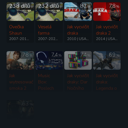
238 dílů
81
232 dílů
81
81
78
%
%
%
%
Ovečka
Veselá
Jak vycvičit
Jak vycvičit
Shaun
farma
draka
draka 2
2007-2016 | Velká Británie | Animovaný, Komedie, Rodinný
2007-2025 | Velká Británie | Animovaný, Komedie, Rodinný
2010 | USA | Animovaný, Akční, Dobrodružný, Fantasy, Rodinný
2014 | USA | Akční, Animovaný, Dobrodružný, Fantasy, Komedie, Rodinný
78
74
74
69
%
%
%
%
Jak
Music
Jak vycvičit
Jak vycvičit
wytresować
Box:
draky: Dar
draka:
smoka 2
Poslech
Nočního
Legenda o
2014 | USA | Akční, Animovaný, Dobrodružný, Fantasy, Komedie, Rodinný
Kennyho
běsa
Kostilamovi
G
2011 | USA | Animovaný, Dobrodružný, Rodinný
2010 | USA | Animovaný, Dobrodružný, Fantasy
63
%
2021 | USA | Hudební
Jak vycvičit