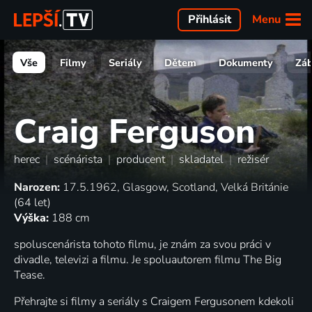
Menu
Přihlásit
Vše
Filmy
Seriály
Dětem
Dokumenty
Zá
Craig Ferguson
herec
|
scénárista
|
producent
|
skladatel
|
režisér
Narozen:
17.5.1962, Glasgow, Scotland, Velká Británie
(64 let)
Výška:
188 cm
spoluscenárista tohoto filmu, je znám za svou práci v
divadle, televizi a filmu. Je spoluautorem filmu The Big
Tease.
Přehrajte si filmy a seriály s Craigem Fergusonem kdekoli