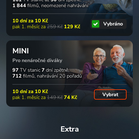
1 844
filmů
neomezené nahrávání
10 dní za
10 Kč
Vybráno
pak 1. měsíc za
259 Kč
129 Kč
MINI
Pro nenáročné diváky
97
TV stanic
7
dní zpětně
712
filmů
nahrávání 20 pořadů
10 dní za
10 Kč
Vybrat
pak 1. měsíc za
149 Kč
74 Kč
Extra