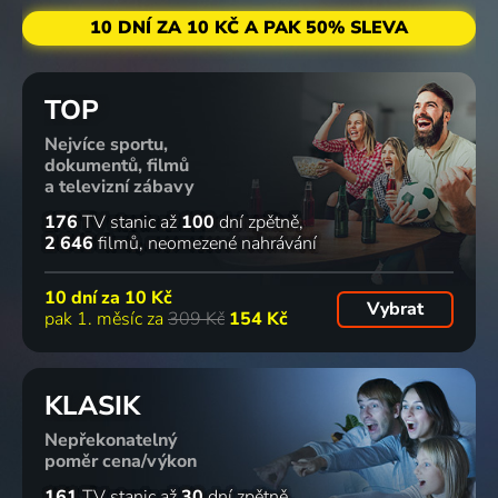
10 DNÍ ZA 10 KČ A PAK 50% SLEVA
TOP
Nejvíce sportu,
dokumentů, filmů
a televizní zábavy
176
TV stanic
až
100
dní zpětně
2 646
filmů
neomezené nahrávání
10 dní za
10 Kč
Vybrat
pak 1. měsíc za
309 Kč
154 Kč
KLASIK
Nepřekonatelný
poměr cena/výkon
161
TV stanic
až
30
dní zpětně