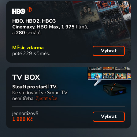
HBO, HBO2, HBO3
Cinemaxy, HBO Max
1 975
filmů
a
280
seriálů
Měsíc zdarma
Vybrat
poté 229 Kč měs.
TV BOX
Slouží pro starší TV.
Ke sledování ve Smart TV
není třeba.
Zjistit více
jednorázově
Vybrat
1 899 Kč