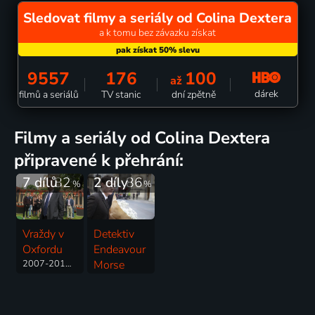
Sledovat filmy a seriály od Colina Dextera
a k tomu bez závazku získat
9557
176
100
až
dárek
filmů a seriálů
TV stanic
dní zpětně
filmy a seriály od Colina Dextera
připravené k přehrání:
7 dílů
82
2 díly
86
%
%
Vraždy v
Detektiv
Oxfordu
Endeavour
2007-2016 | Velká Británie | Krimi, Drama, Mysteriózní
Morse
2020-2021 | Velká Británie | Thriller, Drama, Krimi, Mysteriózní