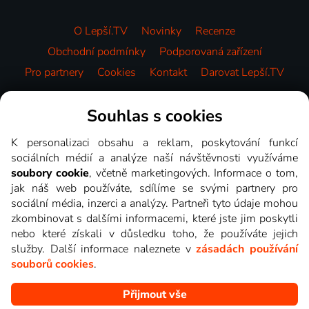
O Lepší.TV
Novinky
Recenze
Obchodní podmínky
Podporovaná zařízení
Pro partnery
Cookies
Kontakt
Darovat Lepší.TV
Videotéka
Souhlas s cookies
K personalizaci obsahu a reklam, poskytování funkcí
sociálních médií a analýze naší návštěvnosti využíváme
soubory cookie
, včetně marketingových. Informace o tom,
jak náš web používáte, sdílíme se svými partnery pro
sociální média, inzerci a analýzy. Partneři tyto údaje mohou
zkombinovat s dalšími informacemi, které jste jim poskytli
nebo které získali v důsledku toho, že používáte jejich
služby. Další informace naleznete v
zásadách používání
souborů cookies
.
Přijmout vše
Copyright © goNET s.r.o. Na tomto webu jsou zobrazovány
obrázky z pořadů TV stanic, které můžete sledovat v Lepší.TV.