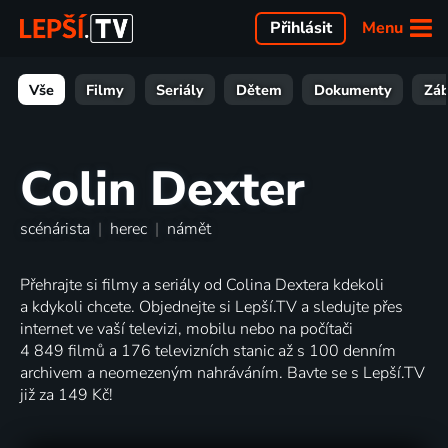
Menu
Přihlásit
Vše
Filmy
Seriály
Dětem
Dokumenty
Zá
Colin Dexter
scénárista
|
herec
|
námět
Přehrajte si filmy a seriály od Colina Dextera kdekoli
a kdykoli chcete. Objednejte si Lepší.TV a sledujte přes
internet ve vaší televizi, mobilu nebo na počítači
4 849 filmů a 176 televizních stanic až s 100 denním
archivem a neomezeným nahráváním. Bavte se s Lepší.TV
již za 149 Kč!