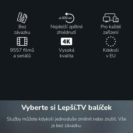
Bez
Nejdelší zpětné
Pro každé
závazku
zhlédnutí
zařízení
9557 filmů
Vysoká
Kdekoli
a seriálů
kvalita
v EU
Vyberte si Lepší.TV balíček
Služby můžete kdykoli jednoduše změnit nebo zrušit. Vše
je bez závazku.