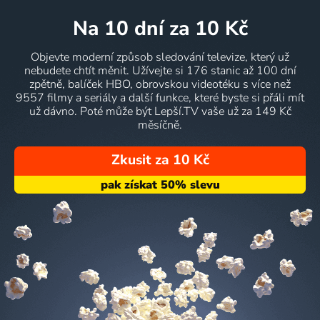
na 10 dní
za 10 Kč
Objevte moderní způsob sledování televize, který už
nebudete chtít měnit. Užívejte si 176 stanic až 100 dní
zpětně, balíček HBO, obrovskou videotéku s více než
9557 filmy a seriály a další funkce, které byste si přáli mít
už dávno. Poté může být Lepší.TV vaše už za 149 Kč
měsíčně.
Zkusit za 10 Kč