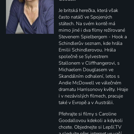
Je britská herečka, která však
často natáčí ve Spojených
státech. Na svém kontě má
mimo jiné i dva filmy režírované
Stevenem Spielbergem - Hook a
Schindlerův seznam, kde hrála
Emilii Schindlerovou. Hrála
společně se Sylvestrem
Stallonem v Cliffhangerovi, s
Michaelem Douglasem ve
Skandálním odhalení, letos s
Andie McDowell ve válečném
dramatu Harrisonovy květy. Hraje
i v nezávislých filmech, pracuje
také v Evropě a v Austrálii.
Přehrajte si filmy s Caroline
Goodallovou kdekoli a kdykoli
chcete. Objednejte si Lepší.TV
a sledujte přes internet ve vaší