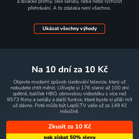
a divácké profily, celé seriály, rádia nebo rychlost
přehrávání. A to zdaleka není všechno.
Ukázat všechny výhody
na 10 dní
za 10 Kč
Objevte moderní způsob sledování televize, který už
nebudete chtít měnit. Užívejte si 176 stanic až 100 dní
zpětně, balíček HBO, obrovskou videotéku s více než
9573 filmy a seriály a další funkce, které byste si přáli mít
už dávno. Poté může být Lepší.TV vaše už za 149 Kč
měsíčně.
Zkusit za 10 Kč