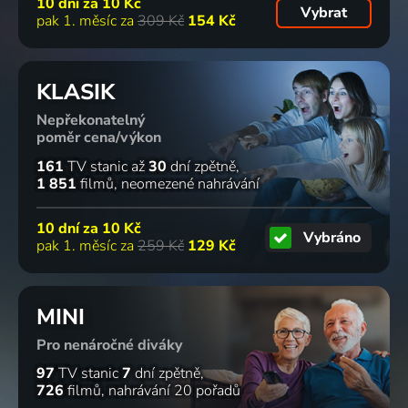
10 dní za
10 Kč
Vybrat
pak 1. měsíc za
309 Kč
154 Kč
KLASIK
Nepřekonatelný
poměr cena/výkon
161
TV stanic
až
30
dní zpětně
1 851
filmů
neomezené nahrávání
10 dní za
10 Kč
Vybráno
pak 1. měsíc za
259 Kč
129 Kč
MINI
Pro nenáročné diváky
97
TV stanic
7
dní zpětně
726
filmů
nahrávání 20 pořadů