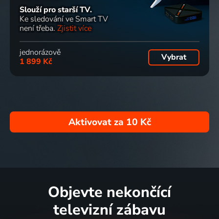
Slouží pro starší TV.
Ke sledování ve Smart TV
není třeba.
Zjistit více
jednorázově
Vybrat
1 899 Kč
Aktivovat za
10 Kč
Objevte nekončící
televizní zábavu