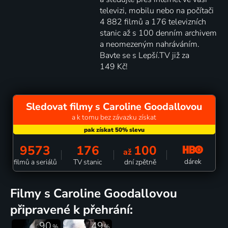
televizi, mobilu nebo na počítači
4 882 filmů a 176 televizních
stanic až s 100 denním archivem
a neomezeným nahráváním.
Bavte se s Lepší.TV již za
149 Kč!
Sledovat filmy s Caroline Goodallovou
a k tomu bez závazku získat
9573
176
100
až
dárek
filmů a seriálů
TV stanic
dní zpětně
filmy s Caroline Goodallovou
připravené k přehrání:
90
49
%
%