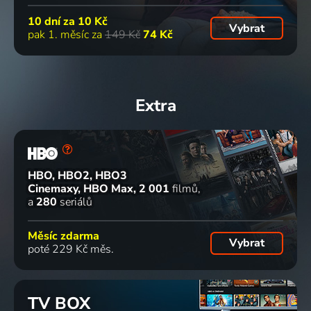
10 dní za
10 Kč
Vybrat
pak 1. měsíc za
149 Kč
74 Kč
Extra
HBO, HBO2, HBO3
Cinemaxy, HBO Max
2 001
filmů
a
280
seriálů
Měsíc zdarma
Vybrat
poté 229 Kč měs.
TV BOX