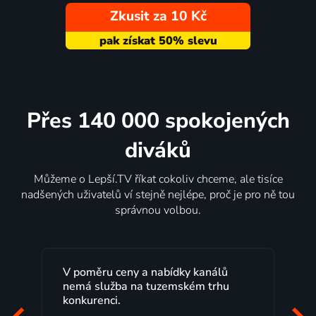
Zkusit za 10 Kč
Přes 140 000 spokojených
diváků
Můžeme o Lepší.TV říkat cokoliv chceme, ale tisíce
nadšených uživatelů ví stejně nejlépe, proč je pro ně tou
správnou volbou.
kanálů
Lepší.TV sleduji už několik let s
m trhu
maximální spokojeností. Velký výběr
programů a nemuset běžet k TV na
začátek programu, to je přesně to, co