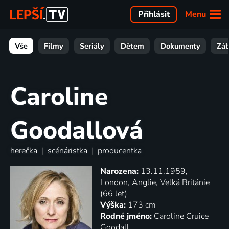
Menu
Přihlásit
Vše
Filmy
Seriály
Dětem
Dokumenty
Zá
Caroline
Goodallová
herečka
|
scénáristka
|
producentka
Narozena:
13.11.1959,
London, Anglie, Velká Británie
(66 let)
Výška:
173 cm
Rodné jméno:
Caroline Cruice
Goodall