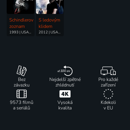
Schindlerov
S ledovým
zoznam
klidem
1993 | USA | Drama, Historický, Životopisný
2012 | USA, Španělsko | Akční, Drama, Thriller
Bez
Nejdelší zpětné
Pro každé
závazku
zhlédnutí
zařízení
9573 filmů
Vysoká
Kdekoli
a seriálů
kvalita
v EU