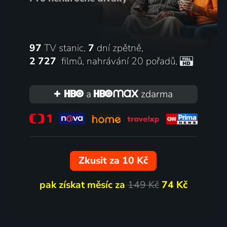
97
TV stanic,
7
dní zpětně,
2 727
filmů
,
nahrávání 20 pořadů
,
a
zdarma
Zkusit za 10 Kč
pak získat měsíc za
149 Kč
74 Kč