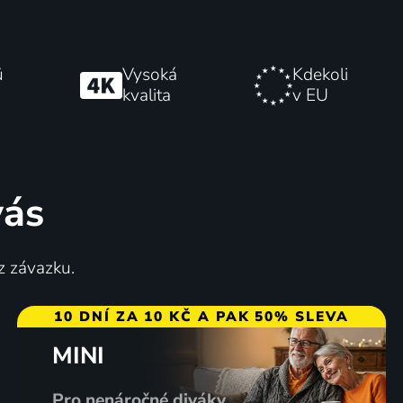
ů
Vysoká
Kdekoli
kvalita
v EU
vás
z závazku.
10 DNÍ ZA 10 KČ A PAK 50% SLEVA
MINI
Pro nenáročné diváky