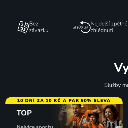
Bez
Nejdelší zpětné
závazku
zhlédnutí
Vy
Služby mů
10 DNÍ ZA 10 KČ A PAK 50% SLEVA
TOP
Nejvíce sportu,