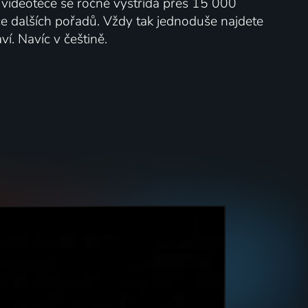
V videotéce se ročně vystřídá přes 15 000
íce dalších pořadů. Vždy tak jednoduše najdete
ví. Navíc v češtině.