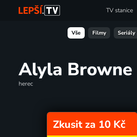
TV stanice
Vše
Filmy
Seriály
Alyla Browne
herec
Zkusit za 10 Kč