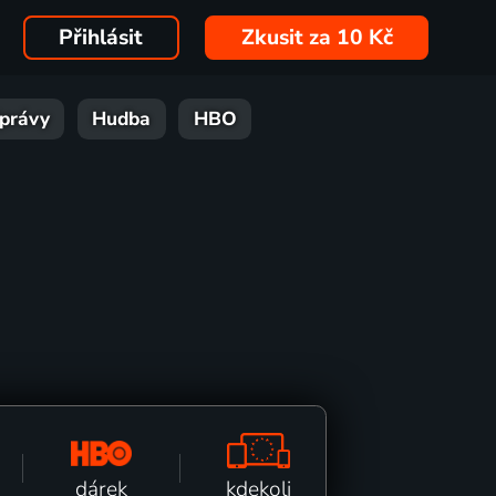
Přihlásit
Zkusit za 10 Kč
právy
Hudba
HBO
kdekoli
dárek