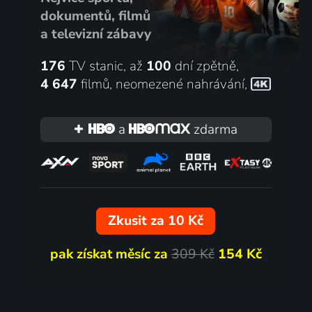
dokumentů, filmů
a televizní zábavy
176
TV stanic, až
100
dní zpětně,
4 647
filmů
,
neomezené nahrávání
,
a
zdarma
Zkusit za 10 Kč
pak získat měsíc za
309 Kč
154 Kč