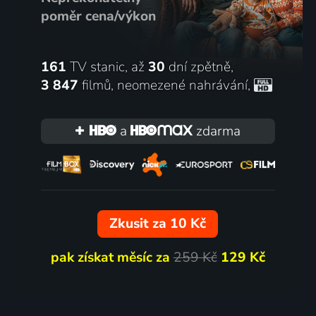
poměr cena/výkon
161
TV stanic, až
30
dní zpětně,
3 847
filmů
,
neomezené nahrávání
,
a
zdarma
Zkusit za 10 Kč
pak získat měsíc za
259 Kč
129 Kč