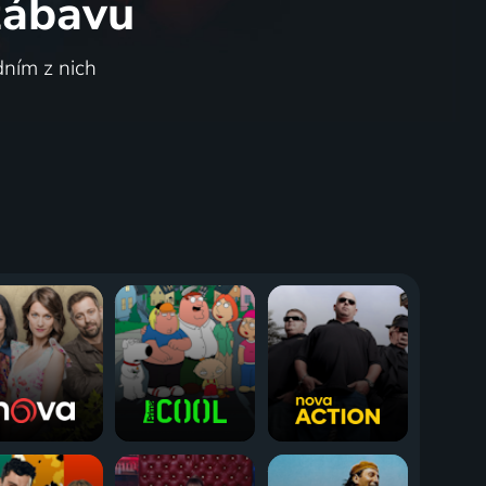
 zábavu
dním z nich