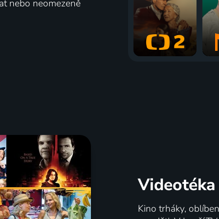
vat nebo neomezeně
Videotéka
Kino trháky, oblíbe