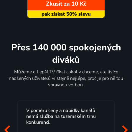
Zkusit za 10 Kč
Přes 140 000 spokojených
diváků
Můžeme o Lepší.TV říkat cokoliv chceme, ale tisíce
nadšených uživatelů ví stejně nejlépe, proč je pro ně tou
správnou volbou.
V poměru ceny a nabídky kanálů
Lep
nemá služba na tuzemském trhu
max
konkurenci.
pro
zač