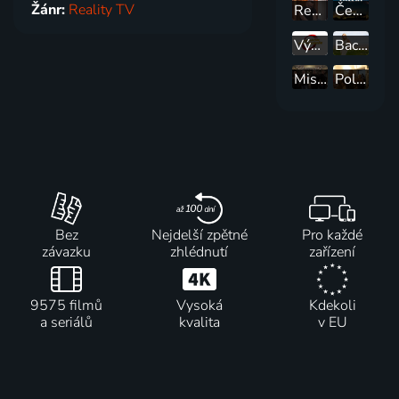
Žánr:
Reality TV
Renovace nemožná
Česko Slovensko má talent Semifinále
Výměna manželek
Bachelor Česko
Mistři zastavárny
Policie Delta
Bez
Nejdelší zpětné
Pro každé
závazku
zhlédnutí
zařízení
9575 filmů
Vysoká
Kdekoli
a seriálů
kvalita
v EU