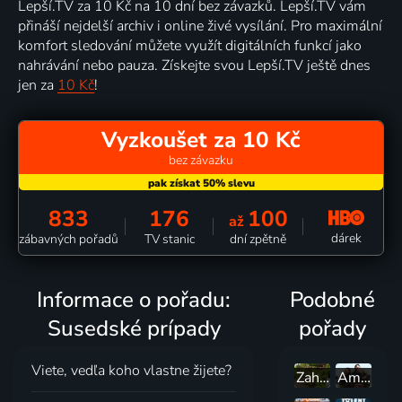
Lepší.TV za 10 Kč na 10 dní bez závazků. Lepší.TV vám
přináší nejdelší archiv i online živé vysílání. Pro maximální
komfort sledování můžete využít digitálních funkcí jako
nahrávání nebo pauza. Získejte svou Lepší.TV ještě dnes
jen za
10 Kč
!
Vyzkoušet za 10 Kč
bez závazku
833
176
100
až
dárek
zábavných pořadů
TV stanic
dní zpětně
Informace o pořadu:
Podobné
Susedské prípady
pořady
Viete, vedľa koho vlastne žijete?
Zahradní proměny
Američtí sběratelé