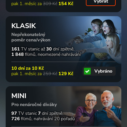
Vybrat
pak 1. měsíc za
309 Kč
154 Kč
KLASIK
Nepřekonatelný
poměr cena/výkon
161
TV stanic
až
30
dní zpětně
1 848
filmů
neomezené nahrávání
10 dní za
10 Kč
Vybráno
pak 1. měsíc za
259 Kč
129 Kč
MINI
Pro nenáročné diváky
97
TV stanic
7
dní zpětně
726
filmů
nahrávání 20 pořadů