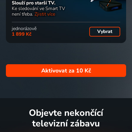
Slouží pro starší TV.
Ke sledování ve Smart TV
není třeba.
Zjistit více
jednorázově
Vybrat
1 899 Kč
Aktivovat za
10 Kč
Objevte nekončící
televizní zábavu