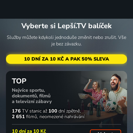
Vyberte si Lepší.TV balíček
Služby můžete kdykoli jednoduše změnit nebo zrušit. Vše
je bez závazku.
10 DNÍ ZA 10 KČ A PAK 50% SLEVA
TOP
Nejvíce sportu,
dokumentů, filmů
a televizní zábavy
176
TV stanic
až
100
dní zpětně
2 651
filmů
neomezené nahrávání
10 dní za
10 Kč