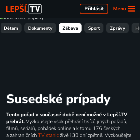
Menu
Přihlásit
Dětem
Dokumenty
Zábava
Sport
Zprávy
H
Susedské prípady
Tento pořad v současné době není možné v Lepší.TV
přehrát.
Vyzkoušejte však přehrání tisíců jiných pořadů,
filmů, seriálů, pohádek online a k tomu 176 českých
a zahraničních
TV stanic
živě i 30 dní zpětně. Vyzkoušejte