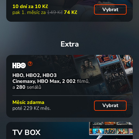
10 dní za
10 Kč
Vybrat
pak 1. měsíc za
149 Kč
74 Kč
Extra
HBO, HBO2, HBO3
Cinemaxy, HBO Max
2 002
filmů
a
280
seriálů
Měsíc zdarma
Vybrat
poté 229 Kč měs.
TV BOX