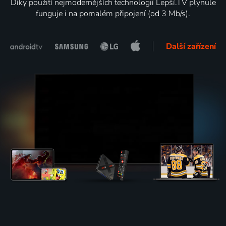
Díky použití nejmodernějších technologií Lepší.TV plynule
funguje i na pomalém připojení (od 3 Mb/s).
Další zařízení