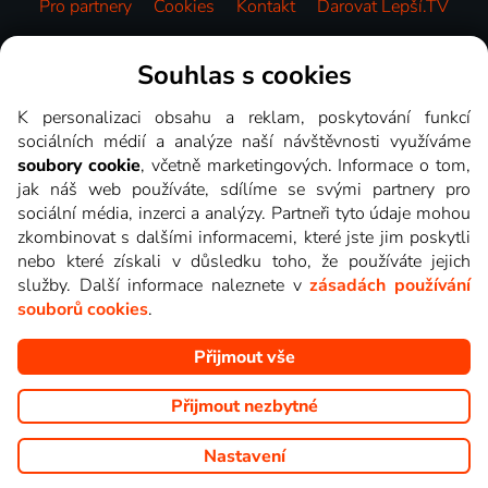
Pro partnery
Cookies
Kontakt
Darovat Lepší.TV
Videotéka
Souhlas s cookies
K personalizaci obsahu a reklam, poskytování funkcí
sociálních médií a analýze naší návštěvnosti využíváme
soubory cookie
, včetně marketingových. Informace o tom,
jak náš web používáte, sdílíme se svými partnery pro
sociální média, inzerci a analýzy. Partneři tyto údaje mohou
zkombinovat s dalšími informacemi, které jste jim poskytli
nebo které získali v důsledku toho, že používáte jejich
služby. Další informace naleznete v
zásadách používání
souborů cookies
.
Přijmout vše
Copyright © goNET s.r.o. Na tomto webu jsou zobrazovány
obrázky z pořadů TV stanic, které můžete sledovat v Lepší.TV.
Přijmout nezbytné
Nastavení