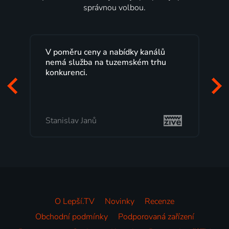
správnou volbou.
 ceny a nabídky kanálů
Lepší.TV sleduji už něk
žba na tuzemském trhu
maximální spokojenost
i.
programů a nemuset b
začátek programu, to j
mi vyhovuje.
 Janů
Milada Tomešová
O Lepší.TV
Novinky
Recenze
Obchodní podmínky
Podporovaná zařízení