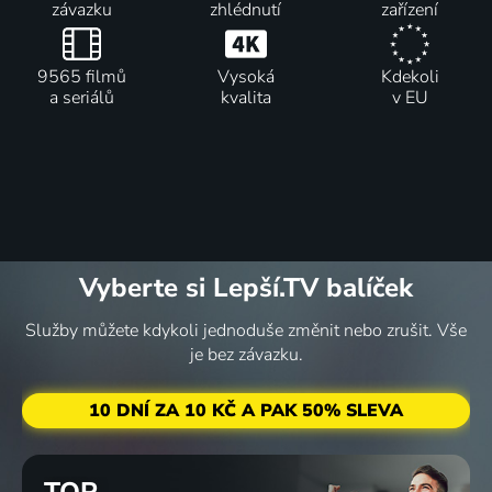
závazku
zhlédnutí
zařízení
9565 filmů
Vysoká
Kdekoli
a seriálů
kvalita
v EU
Vyberte si Lepší.TV balíček
Služby můžete kdykoli jednoduše změnit nebo zrušit. Vše
je bez závazku.
10 DNÍ ZA 10 KČ A PAK 50% SLEVA
TOP