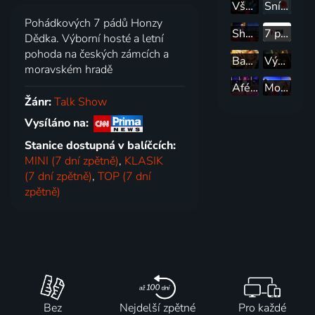
Všechnopárty
Snídaně s Novou
Pohádkových 7 pádů Honzy
Show Jana Krause
7 pádů Honzy Dědka
Dědka. Výborní hosté a letní
pohoda na českých zámcích a
Banánové rybičky
Výborná SHOW
moravském hradě
Aféry - neuvěřitelné životní příběhy
Modré z neba
Žánr:
Talk Show
Vysíláno na:
Stanice dostupná v balíčcích:
MINI (7 dní zpětně)
,
KLASIK
(7 dní zpětně)
,
TOP (7 dní
zpětně)
Bez
Nejdelší zpětné
Pro každé