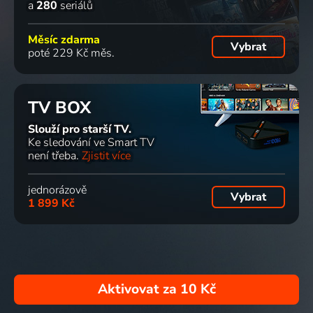
a
280
seriálů
Měsíc zdarma
Vybrat
poté 229 Kč měs.
TV BOX
Slouží pro starší TV.
Ke sledování ve Smart TV
není třeba.
Zjistit více
jednorázově
Vybrat
1 899 Kč
Aktivovat za
10 Kč