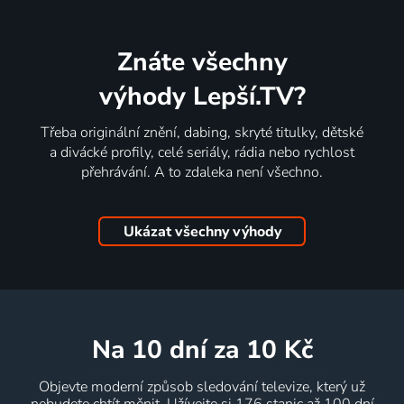
Znáte všechny
výhody Lepší.TV?
Třeba originální znění, dabing, skryté titulky, dětské
a divácké profily, celé seriály, rádia nebo rychlost
přehrávání. A to zdaleka není všechno.
Ukázat všechny výhody
na 10 dní
za 10 Kč
Objevte moderní způsob sledování televize, který už
nebudete chtít měnit. Užívejte si 176 stanic až 100 dní