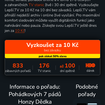
a zahraničních
TV stanic
živě i 30 dní zpětně. Vyzkoušejte
Lepší.TV za 10 Kč na 10 dní bez závazků. Lepší.TV vám
přináší nejdelší archiv i online živé vysílání. Pro maximální
komfort sledování můžete využít digitálních funkcí jako
nahrávání nebo pauza. Získejte svou Lepší.TV ještě dnes
jen za
10 Kč
!
Vyzkoušet za 10 Kč
bez závazku
833
176
100
až
dárek
zábavných pořadů
TV stanic
dní zpětně
Informace o pořadu:
Podobné
Pohádkových 7 pádů
pořady
Honzy Dědka