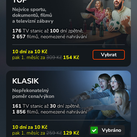
Nejvíce sportu,
dokumentů, filmů
a televizní zábavy
176
TV stanic
až
100
dní zpětně
2 657
filmů
neomezené nahrávání
10 dní za
10 Kč
Vybrat
pak 1. měsíc za
309 Kč
154 Kč
KLASIK
Nepřekonatelný
poměr cena/výkon
161
TV stanic
až
30
dní zpětně
1 856
filmů
neomezené nahrávání
10 dní za
10 Kč
Vybráno
pak 1. měsíc za
259 Kč
129 Kč