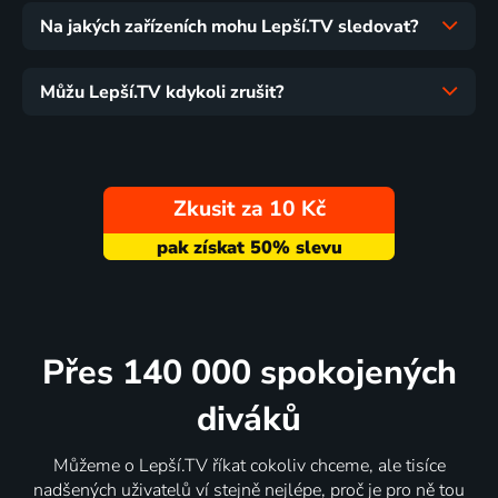
Na jakých zařízeních mohu Lepší.TV sledovat?
Můžu Lepší.TV kdykoli zrušit?
Zkusit za 10 Kč
Přes 140 000 spokojených
diváků
Můžeme o Lepší.TV říkat cokoliv chceme, ale tisíce
nadšených uživatelů ví stejně nejlépe, proč je pro ně tou