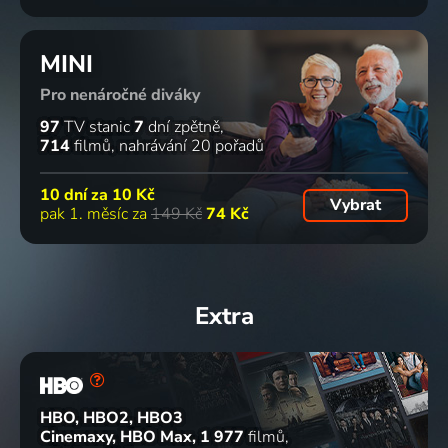
MINI
Pro nenáročné diváky
97
TV stanic
7
dní zpětně
714
filmů
nahrávání 20 pořadů
10 dní za
10 Kč
Vybrat
pak 1. měsíc za
149 Kč
74 Kč
Extra
HBO, HBO2, HBO3
Cinemaxy, HBO Max
1 977
filmů