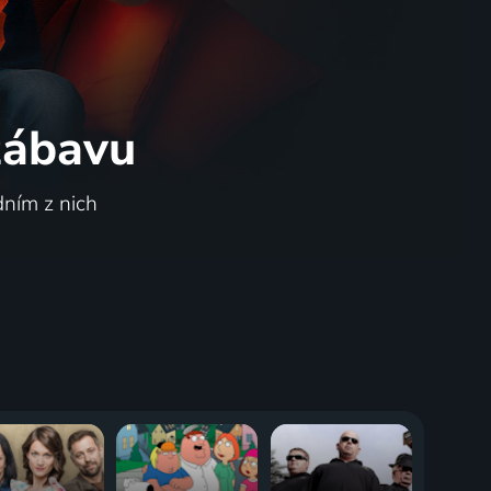
 zábavu
dním z nich