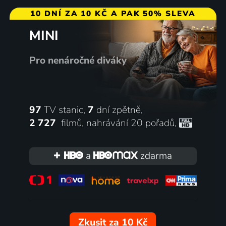
10 DNÍ ZA 10 KČ A PAK 50% SLEVA
MINI
Pro nenáročné diváky
97
TV stanic,
7
dní zpětně,
2 727
filmů
,
nahrávání 20 pořadů
,
a
zdarma
Zkusit za 10 Kč