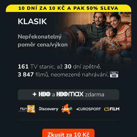
10 DNÍ ZA 10 KČ A PAK 50% SLEVA
KLASIK
Nepřekonatelný
poměr cena/výkon
161
TV stanic, až
30
dní zpětně,
3 847
filmů
,
neomezené nahrávání
,
a
zdarma
Zkusit za 10 Kč