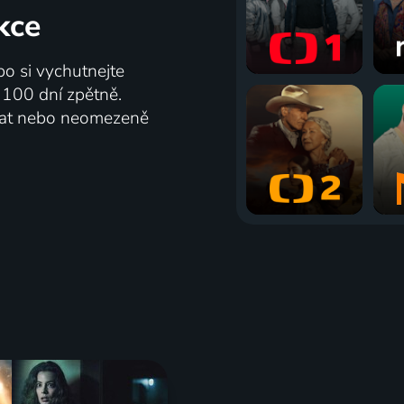
kce
bo si vychutnejte
ž 100 dní zpětně.
vat nebo neomezeně