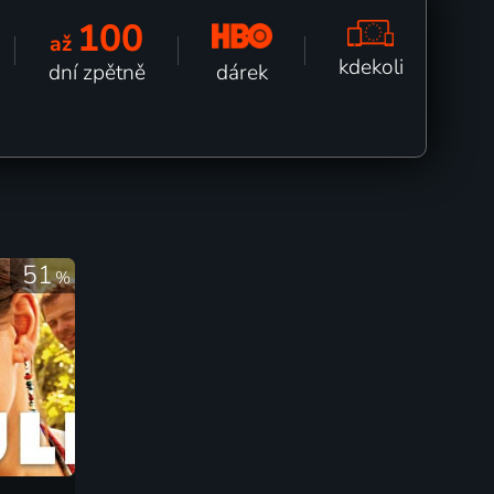
100
až
kdekoli
dárek
dní zpětně
51
%