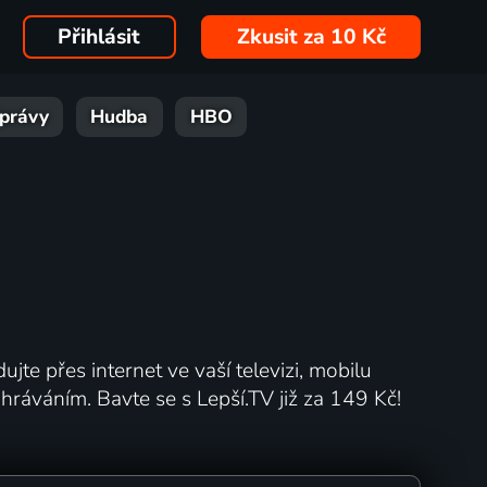
Přihlásit
Zkusit za 10 Kč
právy
Hudba
HBO
ujte přes internet ve vaší televizi, mobilu
ráváním. Bavte se s Lepší.TV již za 149 Kč!