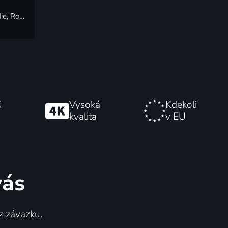
2009 | Česká republika | Komedie, Romantický
ů
Vysoká
Kdekoli
kvalita
v EU
vás
z závazku.