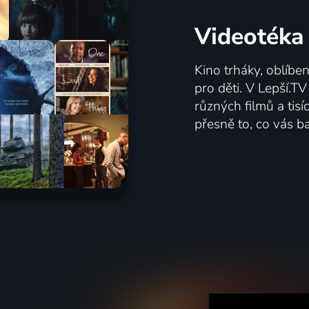
Videotéka
Kino trháky, oblíbe
pro děti. V Lepší.T
různých filmů a tis
přesně to, co vás ba