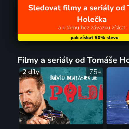
Sledovat filmy a seriály o
Holečka
a k tomu bez závazku získat
filmy a seriály od Tomáše H
2 díly
75
%