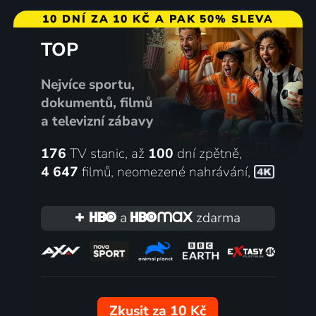
10 DNÍ ZA 10 KČ A PAK 50% SLEVA
TOP
Nejvíce sportu,
dokumentů, filmů
a televizní zábavy
176
TV stanic, až
100
dní zpětně,
4 647
filmů
,
neomezené nahrávání
,
a
zdarma
Zkusit za 10 Kč