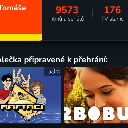
d Tomáše
9573
176
filmů a seriálů
TV stanic
olečka připravené k přehrání:
58
%