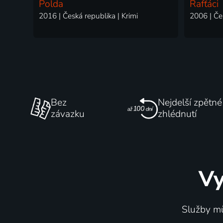
Polda
Rafťáci
2016 | Česká republika | Krimi
2006 | Če
Bez
Nejdelší zpětné
závazku
zhlédnutí
Vy
Služby mů