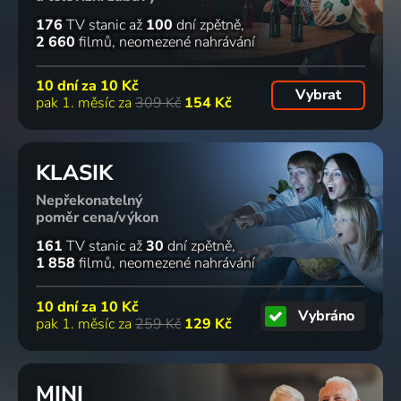
176
TV stanic
až
100
dní zpětně
2 660
filmů
neomezené nahrávání
10 dní za
10 Kč
Vybrat
pak 1. měsíc za
309 Kč
154 Kč
KLASIK
Nepřekonatelný
poměr cena/výkon
161
TV stanic
až
30
dní zpětně
1 858
filmů
neomezené nahrávání
10 dní za
10 Kč
Vybráno
pak 1. měsíc za
259 Kč
129 Kč
MINI