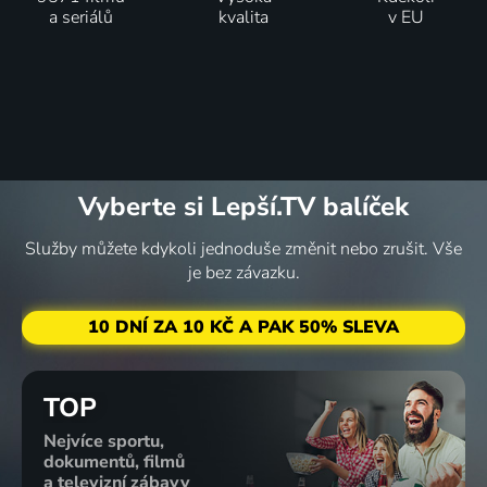
a seriálů
kvalita
v EU
Vyberte si Lepší.TV balíček
Služby můžete kdykoli jednoduše změnit nebo zrušit. Vše
je bez závazku.
10 DNÍ ZA 10 KČ A PAK 50% SLEVA
TOP
Nejvíce sportu,
dokumentů, filmů
a televizní zábavy