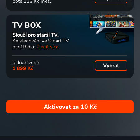
poté 229 Kč měs.
TV BOX
Slouží pro starší TV.
Ke sledování ve Smart TV
není třeba.
Zjistit více
jednorázově
Vybrat
1 899 Kč
Aktivovat za
10 Kč