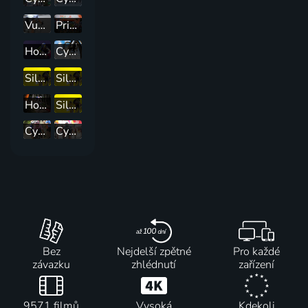
Vuelta a Burgos
Prima CUP
Horská kola: CBA Paprsek UCI C2 XCO
Cyklomagazín
Silniční cyklistika: Sumář 15. etapy
Silniční cyklistika: 19. etapa
Horská kola: Mistrovství Evropy
Silniční cyklistika: 21. etapa
Cyklistika: Okolo Dánska
Cyklistika: San Sebastian Classic
Bez
Nejdelší zpětné
Pro každé
závazku
zhlédnutí
zařízení
9571 filmů
Vysoká
Kdekoli