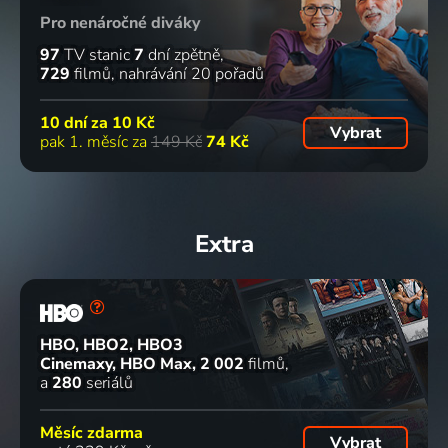
Pro nenáročné diváky
97
TV stanic
7
dní zpětně
729
filmů
nahrávání 20 pořadů
10 dní za
10 Kč
Vybrat
pak 1. měsíc za
149 Kč
74 Kč
Extra
HBO, HBO2, HBO3
Cinemaxy, HBO Max
2 002
filmů
a
280
seriálů
Měsíc zdarma
Vybrat