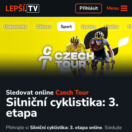
Menu
Přihlásit
Dokumenty
Zábava
Sport
Zprávy
Hudba
H
Sledovat online
Czech Tour
Silniční cyklistika: 3.
etapa
Přehrajte si
Silniční cyklistika: 3. etapa online
. Sledujte