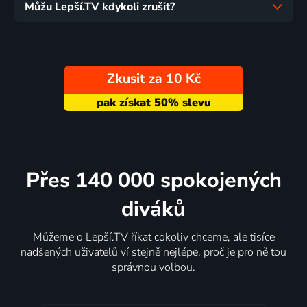
Můžu Lepší.TV kdykoli zrušit?
Zkusit za 10 Kč
Přes 140 000 spokojených
diváků
Můžeme o Lepší.TV říkat cokoliv chceme, ale tisíce
nadšených uživatelů ví stejně nejlépe, proč je pro ně tou
správnou volbou.