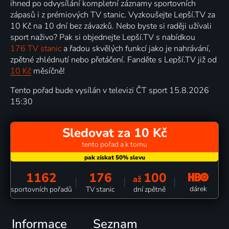
ihned po odvysílání kompletní záznamy sportovních
zápasů i z prémiových TV stanic. Vyzkoušejte Lepší.TV za
10 Kč na 10 dní bez závazků. Nebo byste si raději užívali
sport naživo? Pak si objednejte Lepší.TV s nabídkou
176 TV stanic
a řadou skvělých funkcí jako je nahrávání,
zpětné zhlédnutí nebo přetáčení. Fanděte s Lepší.TV již od
10 Kč
měsíčně!
Tento pořad bude vysílán v televizi ČT sport 15.8.2026
15:30
Sledovat za 10 Kč
tento pořad a k tomu
1162
176
100
až
dárek
sportovních pořadů
TV stanic
dní zpětně
Informace
Seznam