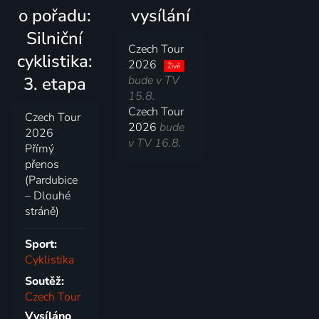
o pořadu:
vysílání
Silniční
Czech Tour
cyklistika:
2026
Živě
3. etapa
bude v TV
15.8.
Czech Tour
Czech Tour
2026
bude
2026
v TV 16.8.
Přímý
přenos
(Pardubice
– Dlouhé
stráně)
Sport:
Cyklistika
Soutěž:
Czech Tour
Vysíláno