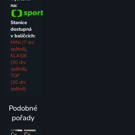
na:
Stanice
dostupná
v balíčcích:
MINI (7 dní
zpětně)
,
KLASIK
(30 dní
zpětně)
,
TOP
(30 dní
zpětně)
Podobné
pořady
Cyklistika: Tour de France žen
Cyklistika: Okolo Polska