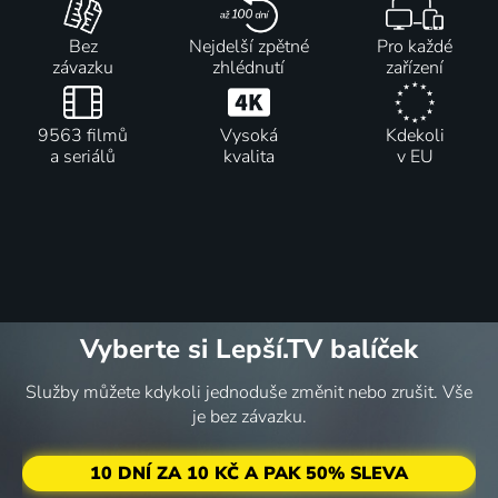
Bez
Nejdelší zpětné
Pro každé
závazku
zhlédnutí
zařízení
9563 filmů
Vysoká
Kdekoli
a seriálů
kvalita
v EU
Vyberte si Lepší.TV balíček
Služby můžete kdykoli jednoduše změnit nebo zrušit. Vše
je bez závazku.
10 DNÍ ZA 10 KČ A PAK 50% SLEVA