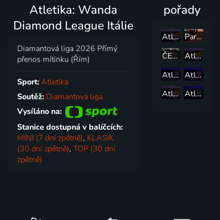
Atletika: Wanda
pořady
Diamond League Itálie
Atletika: Brněnská laťka Olympia
Paraatletika: WPA Women's Grand Prix Olomouc
Diamantová liga 2026 Přímý
ČEZ RunTour 2026 - Plzeň
Atletika: Wanda Diamond League Francie
přenos mítinku (Řím)
Atletika: Wanda Diamond League Katar
Atletika: Wanda Diamond League Švédsko
Sport:
Atletika
Atletika: Kladno hází
Atletika: Wanda Diamond League Norsko
Soutěž:
Diamantová liga
Vysíláno na:
Stanice dostupná v balíčcích:
MINI (7 dní zpětně)
,
KLASIK
(30 dní zpětně)
,
TOP (30 dní
zpětně)