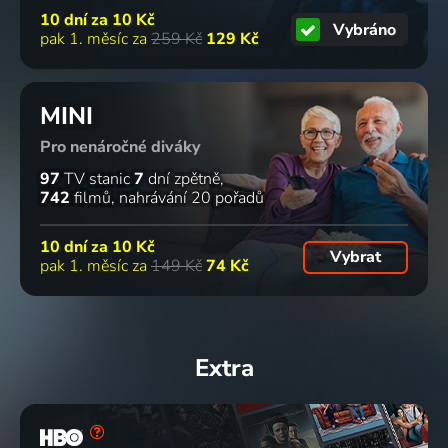
10 dní za
10 Kč
Vybráno
pak 1. měsíc za
259 Kč
129 Kč
MINI
Pro nenáročné diváky
97
TV stanic
7
dní zpětně
742
filmů
nahrávání 20 pořadů
10 dní za
10 Kč
Vybrat
pak 1. měsíc za
149 Kč
74 Kč
Extra