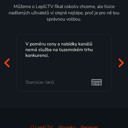
Můžeme o Lepší.TV říkat cokoliv chceme, ale tisíce
nadšených uživatelů ví stejně nejlépe, proč je pro ně tou
správnou volbou.
eny a nabídky kanálů
Lepší.TV sleduji už několi
a na tuzemském trhu
maximální spokojeností.
programů a nemuset běž
začátek programu, to je 
mi vyhovuje.
anů
Milada Tomešová
O Lepší.TV
Novinky
Recenze