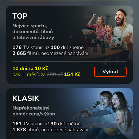
TOP
Nejvíce sportu,
dokumentů, filmů
a televizní zábavy
176
TV stanic
až
100
dní zpětně
2 665
filmů
neomezené nahrávání
10 dní za
10 Kč
Vybrat
pak 1. měsíc za
309 Kč
154 Kč
KLASIK
Nepřekonatelný
poměr cena/výkon
161
TV stanic
až
30
dní zpětně
1 878
filmů
neomezené nahrávání