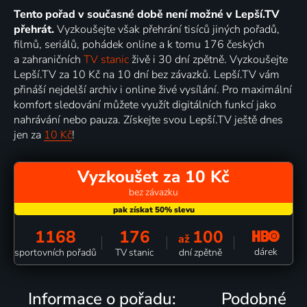
Tento pořad v současné době není možné v Lepší.TV
přehrát.
Vyzkoušejte však přehrání tisíců jiných pořadů,
filmů, seriálů, pohádek online a k tomu 176 českých
a zahraničních
TV stanic
živě i 30 dní zpětně. Vyzkoušejte
Lepší.TV za 10 Kč na 10 dní bez závazků. Lepší.TV vám
přináší nejdelší archiv i online živé vysílání. Pro maximální
komfort sledování můžete využít digitálních funkcí jako
nahrávání nebo pauza. Získejte svou Lepší.TV ještě dnes
jen za
10 Kč
!
Vyzkoušet za 10 Kč
bez závazku
1168
176
100
až
dárek
sportovních pořadů
TV stanic
dní zpětně
Informace o pořadu:
Podobné