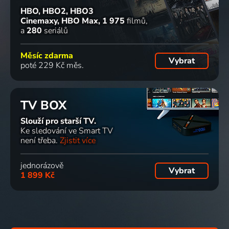
HBO, HBO2, HBO3
Cinemaxy, HBO Max
1 975
filmů
a
280
seriálů
Měsíc zdarma
Vybrat
poté 229 Kč měs.
TV BOX
Slouží pro starší TV.
Ke sledování ve Smart TV
není třeba.
Zjistit více
jednorázově
Vybrat
1 899 Kč