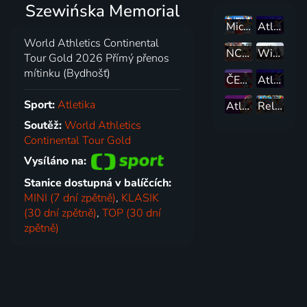
Szewińska Memorial
Michelle Khare's Great World Race
Atletika: Wanda Diamond League Katar
World Athletics Continental
NCAA Track & Field Championship - 1. den, muži
Wizz Air Milano Marathon 2026 - Milán, Itálie
Tour Gold 2026 Přímý přenos
mítinku (Bydhošť)
ČEZ RunTour 2026 - Kopřivnice
Atletika: Wanda Diamond League Norsko
Sport:
Atletika
Atletika: Atletika
Relive the world's largest running event
Soutěž:
World Athletics
Continental Tour Gold
Vysíláno na:
Stanice dostupná v balíčcích:
MINI (7 dní zpětně)
,
KLASIK
(30 dní zpětně)
,
TOP (30 dní
zpětně)