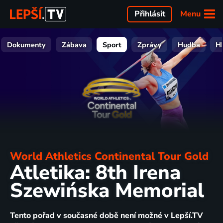
Menu
Přihlásit
Dokumenty
Zábava
Sport
Zprávy
Hudba
H
World Athletics Continental Tour Gold
Atletika: 8th Irena
Szewińska Memorial
Tento pořad v současné době není možné v Lepší.TV