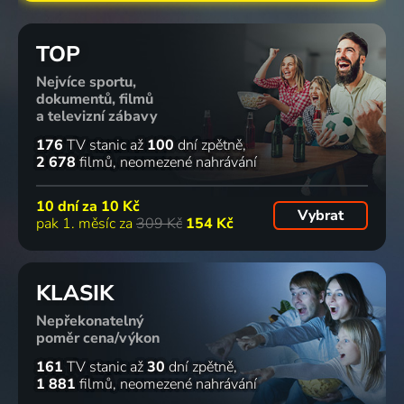
TOP
Nejvíce sportu,
dokumentů, filmů
a televizní zábavy
176
TV stanic
až
100
dní zpětně
2 678
filmů
neomezené nahrávání
10 dní za
10 Kč
Vybrat
pak 1. měsíc za
309 Kč
154 Kč
KLASIK
Nepřekonatelný
poměr cena/výkon
161
TV stanic
až
30
dní zpětně
1 881
filmů
neomezené nahrávání