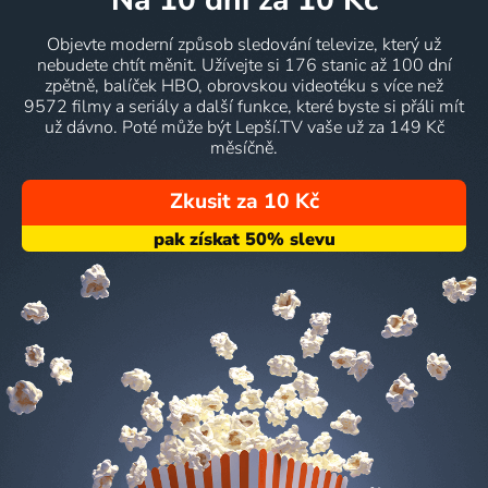
na 10 dní
za 10 Kč
Objevte moderní způsob sledování televize, který už
nebudete chtít měnit. Užívejte si 176 stanic až 100 dní
zpětně, balíček HBO, obrovskou videotéku s více než
9572 filmy a seriály a další funkce, které byste si přáli mít
už dávno. Poté může být Lepší.TV vaše už za 149 Kč
měsíčně.
Zkusit za 10 Kč