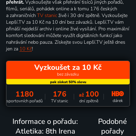
přehrát.
Vyzkoušejte však přehrání tisíců jiných pořadů,
filmů, seriálů, pohádek online a k tomu 176 českých
a zahraničních
TV stanic
živě i 30 dní zpětně. Vyzkoušejte
Lepší.TV za 10 Kč na 10 dní bez závazků. Lepší.TV vám
přináší nejdelší archiv i online živé vysílání. Pro maximální
komfort sledování můžete využít digitálních funkcí jako
nahrávání nebo pauza. Získejte svou Lepší.TV ještě dnes
jen za
10 Kč
!
Vyzkoušet za 10 Kč
bez závazku
1180
176
100
až
dárek
sportovních pořadů
TV stanic
dní zpětně
Informace o pořadu:
Podobné
Atletika: 8th Irena
pořady