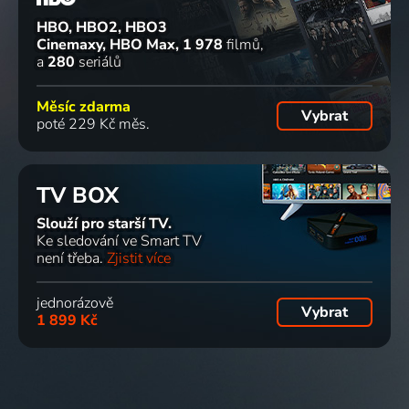
HBO, HBO2, HBO3
Cinemaxy, HBO Max
1 978
filmů
a
280
seriálů
Měsíc zdarma
Vybrat
poté 229 Kč měs.
TV BOX
Slouží pro starší TV.
Ke sledování ve Smart TV
není třeba.
Zjistit více
jednorázově
Vybrat
1 899 Kč