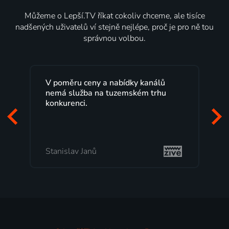
Můžeme o Lepší.TV říkat cokoliv chceme, ale tisíce
nadšených uživatelů ví stejně nejlépe, proč je pro ně tou
správnou volbou.
V poměru ceny a nabídky kanálů
Lepší.TV sl
nemá služba na tuzemském trhu
maximální 
konkurenci.
programů 
začátek pr
mi vyhovuj
Stanislav Janů
Milada To