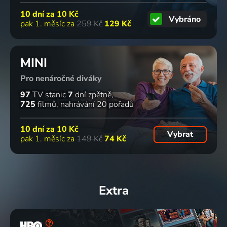
10 dní za
10 Kč
Vybráno
pak 1. měsíc za
259 Kč
129 Kč
MINI
Pro nenáročné diváky
97
TV stanic
7
dní zpětně
725
filmů
nahrávání 20 pořadů
10 dní za
10 Kč
Vybrat
pak 1. měsíc za
149 Kč
74 Kč
Extra