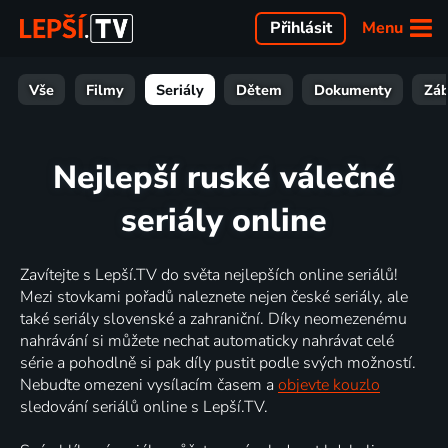
Menu
Přihlásit
Vše
Filmy
Seriály
Dětem
Dokumenty
Zá
Nejlepší ruské válečné
seriály online
Zavítejte s Lepší.TV do světa nejlepších online seriálů!
Mezi stovkami pořadů naleznete nejen české seriály, ale
také seriály slovenské a zahraniční. Díky neomezenému
nahrávání si můžete nechat automaticky nahrávat celé
série a pohodlně si pak díly pustit podle svých možností.
Nebuďte omezeni vysílacím časem a
objevte kouzlo
sledování seriálů online s Lepší.TV.