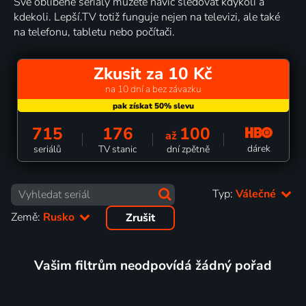
Své oblíbené seriály můžete navíc sledovat kdykoli a
kdekoli. Lepší.TV totiž funguje nejen na televizi, ale také
na telefonu, tabletu nebo počítači.
Zkusit za 10 Kč
na 10 dní a bez závazku
715
176
100
až
dárek
seriálů
TV stanic
dní zpětně
Typ:
Válečné
Země:
Rusko
Zrušit
Vašim filtrům neodpovídá žádný pořad