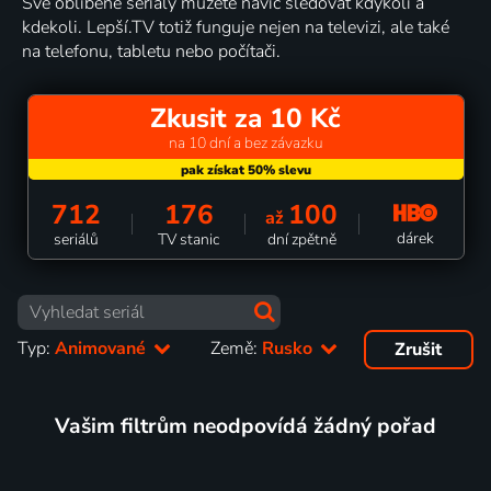
Své oblíbené seriály můžete navíc sledovat kdykoli a
kdekoli. Lepší.TV totiž funguje nejen na televizi, ale také
na telefonu, tabletu nebo počítači.
Zkusit za 10 Kč
na 10 dní a bez závazku
712
176
100
až
dárek
seriálů
TV stanic
dní zpětně
Typ:
Animované
Země:
Rusko
Zrušit
Vašim filtrům neodpovídá žádný pořad