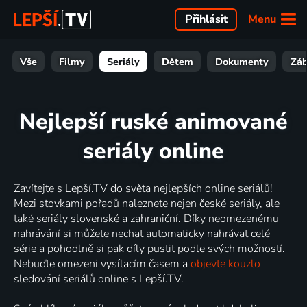
Menu
Přihlásit
Vše
Filmy
Seriály
Dětem
Dokumenty
Zá
Nejlepší ruské animované
seriály online
Zavítejte s Lepší.TV do světa nejlepších online seriálů!
Mezi stovkami pořadů naleznete nejen české seriály, ale
také seriály slovenské a zahraniční. Díky neomezenému
nahrávání si můžete nechat automaticky nahrávat celé
série a pohodlně si pak díly pustit podle svých možností.
Nebuďte omezeni vysílacím časem a
objevte kouzlo
sledování seriálů online s Lepší.TV.