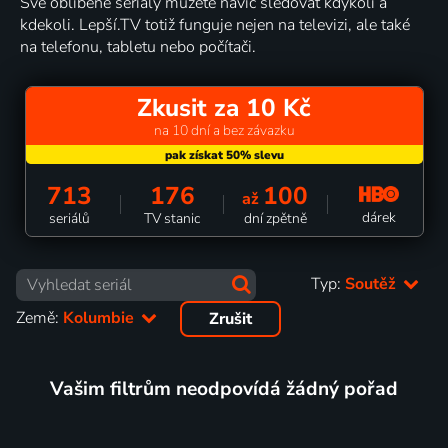
Své oblíbené seriály můžete navíc sledovat kdykoli a
kdekoli. Lepší.TV totiž funguje nejen na televizi, ale také
na telefonu, tabletu nebo počítači.
Zkusit za 10 Kč
na 10 dní a bez závazku
713
176
100
až
dárek
seriálů
TV stanic
dní zpětně
Typ:
Soutěž
Země:
Kolumbie
Zrušit
Vašim filtrům neodpovídá žádný pořad