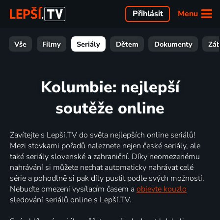
Menu
Přihlásit
Vše
Filmy
Seriály
Dětem
Dokumenty
Zá
Kolumbie: nejlepší
soutěže online
Zavítejte s Lepší.TV do světa nejlepších online seriálů!
Mezi stovkami pořadů naleznete nejen české seriály, ale
také seriály slovenské a zahraniční. Díky neomezenému
nahrávání si můžete nechat automaticky nahrávat celé
série a pohodlně si pak díly pustit podle svých možností.
Nebuďte omezeni vysílacím časem a
objevte kouzlo
sledování seriálů online s Lepší.TV.