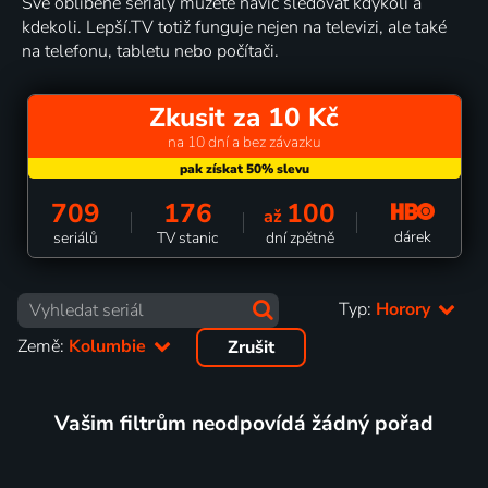
Své oblíbené seriály můžete navíc sledovat kdykoli a
kdekoli. Lepší.TV totiž funguje nejen na televizi, ale také
na telefonu, tabletu nebo počítači.
Zkusit za 10 Kč
na 10 dní a bez závazku
709
176
100
až
dárek
seriálů
TV stanic
dní zpětně
Typ:
Horory
Země:
Kolumbie
Zrušit
Vašim filtrům neodpovídá žádný pořad