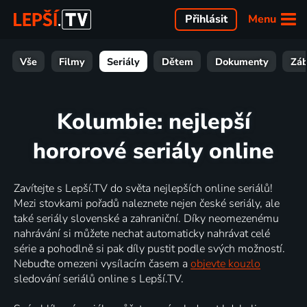
Menu
Přihlásit
Vše
Filmy
Seriály
Dětem
Dokumenty
Zá
Kolumbie: nejlepší
hororové seriály online
Zavítejte s Lepší.TV do světa nejlepších online seriálů!
Mezi stovkami pořadů naleznete nejen české seriály, ale
také seriály slovenské a zahraniční. Díky neomezenému
nahrávání si můžete nechat automaticky nahrávat celé
série a pohodlně si pak díly pustit podle svých možností.
Nebuďte omezeni vysílacím časem a
objevte kouzlo
sledování seriálů online s Lepší.TV.