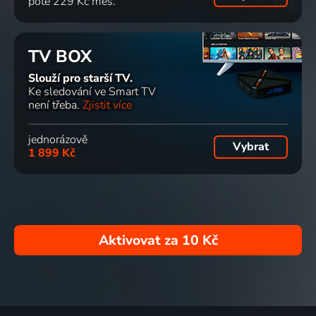
poté 229 Kč měs.
TV BOX
Slouží pro starší TV.
Ke sledování ve Smart TV
není třeba.
Zjistit více
jednorázově
Vybrat
1 899 Kč
Aktivovat za
10 Kč