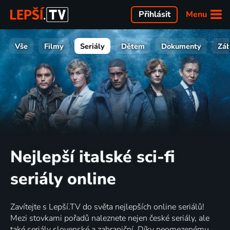
Menu
Přihlásit
Vše
Filmy
Seriály
Dětem
Dokumenty
Zá
Nejlepší italské sci-fi
seriály online
Zavítejte s Lepší.TV do světa nejlepších online seriálů!
Mezi stovkami pořadů naleznete nejen české seriály, ale
také seriály slovenské a zahraniční. Díky neomezenému