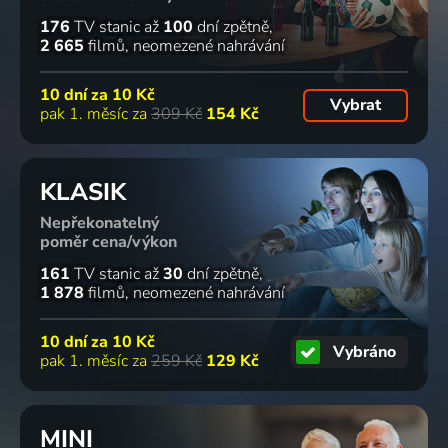
176
TV stanic
až
100
dní zpětně
2 665
filmů
neomezené nahrávání
10 dní za
10 Kč
Vybrat
pak 1. měsíc za
309 Kč
154 Kč
KLASIK
Nepřekonatelný
poměr cena/výkon
161
TV stanic
až
30
dní zpětně
1 878
filmů
neomezené nahrávání
10 dní za
10 Kč
Vybráno
pak 1. měsíc za
259 Kč
129 Kč
MINI