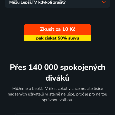
Můžu Lepší.TV kdykoli zrušit?
Zkusit za 10 Kč
Přes 140 000 spokojených
diváků
Můžeme o Lepší.TV říkat cokoliv chceme, ale tisíce
nadšených uživatelů ví stejně nejlépe, proč je pro ně tou
správnou volbou.