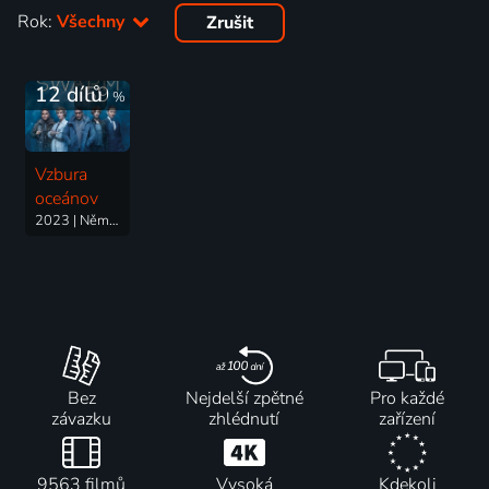
Rok:
Všechny
Zrušit
12 dílů
59
%
Vzbura
oceánov
2023 | Německo, Rakousko, Belgie, Itálie, Švýcarsko, Francie, Japonsko | Thriller, Drama, Mysteriózní, Science Fiction
Bez
Nejdelší zpětné
Pro každé
závazku
zhlédnutí
zařízení
9563 filmů
Vysoká
Kdekoli