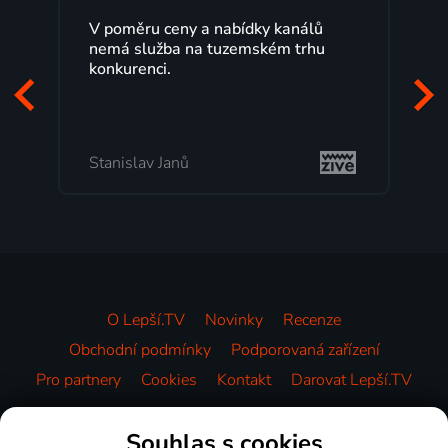
V poměru ceny a nabídky kanálů
Le
nemá služba na tuzemském trhu
ma
konkurenci.
pr
za
mi
Stanislav Janů
M
O Lepší.TV
Novinky
Recenze
Obchodní podmínky
Podporovaná zařízení
Pro partnery
Cookies
Kontakt
Darovat Lepší.TV
Videotéka
Souhlas s cookies