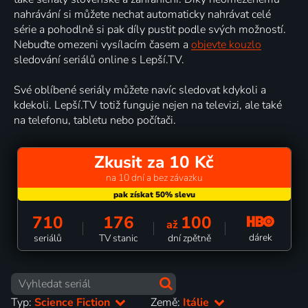
nahrávání si můžete nechat automaticky nahrávat celé
série a pohodlně si pak díly pustit podle svých možností.
Nebuďte omezeni vysílacím časem a
objevte kouzlo
sledování seriálů online s Lepší.TV.
Své oblíbené seriály můžete navíc sledovat kdykoli a
kdekoli. Lepší.TV totiž funguje nejen na televizi, ale také
na telefonu, tabletu nebo počítači.
Zkusit za 10 Kč
na 10 dní a bez závazku
710
176
100
až
dárek
seriálů
TV stanic
dní zpětně
Typ:
Science Fiction
Země:
Itálie