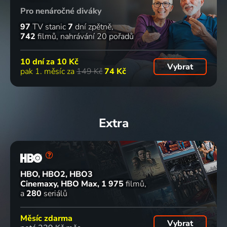
Pro nenáročné diváky
97
TV stanic
7
dní zpětně
742
filmů
nahrávání 20 pořadů
10 dní za
10 Kč
Vybrat
pak 1. měsíc za
149 Kč
74 Kč
Extra
HBO, HBO2, HBO3
Cinemaxy, HBO Max
1 975
filmů
a
280
seriálů
Měsíc zdarma
Vybrat